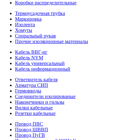
Коробки распределительные
Термоусадочная трубка
Маркировка
Изолента
Хомуты
Спиральный рукав
Прочие изоляционные материалы
Кабель ВВГ-нг
Кабель NYM
Кабель универсальный
Кабель информационный
Ответвитель кабеля
Арматура СИП
Гермовводы
Соединители изолированые
Наконечники и гильзы
Вилки кабельные
Розетки кабельные
Провод ПВС
Провод ШВВП
Провод ПуГВ