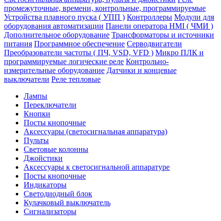
промежуточные, времени, контрольные, программируемые
Устройства плавного пуска ( УПП )
Контроллеры
Модули для
оборудования автоматизации
Панели оператора HMI ( ЧМИ )
Дополнительное оборудование
Транcформаторы и источники
питания
Программное обеспечение
Серводвигатели
Преобразователи частоты ( ПЧ, VSD, VFD )
Микро ПЛК и
программируемые логические реле
Контрольно-
измерительные оборудование
Датчики и концевые
выключатели
Реле тепловые
Лампы
Переключатели
Кнопки
Посты кнопочные
Аксессуары (светосигнальная аппаратура)
Пульты
Световые колонны
Джойстики
Аксессуары к светосигнальной аппаратуре
Посты кнопочные
Индикаторы
Светодиодный блок
Кулачковый выключатель
Сигнализаторы