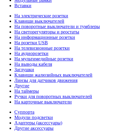
Модульные рамки
Вставки
На электрические розетки
Клавиши выключателей
На поворотные выключатели и тумблеры
На светорегуляторы и реостаты
На информационные розетки
На розетки USB
На телевизионные розетки
На аудиорозетки
На мультимедийные розетки
На выводы кабеля
Заглушки
Клавиши жалюзийных выключателей
Линзы для датчиков движения
Другие
На таймеры
Ручки для поворотных выключателей
На карточные выключатели
Суппорта
Модули подсветки
Адаптеры (аксессуары)
Другие аксессуары