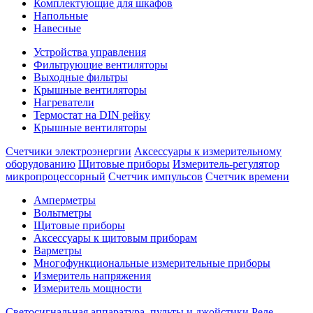
Комплектующие для шкафов
Напольные
Навесные
Устройства управления
Фильтрующие вентиляторы
Выходные фильтры
Крышные вентиляторы
Нагреватели
Термостат на DIN рейку
Крышные вентиляторы
Счетчики электроэнергии
Аксессуары к измерительному
оборудованию
Щитовые приборы
Измеритель-регулятор
микропроцессорный
Счетчик импульсов
Счетчик времени
Амперметры
Вольтметры
Щитовые приборы
Аксессуары к щитовым приборам
Варметры
Многофункциональные измерительные приборы
Измеритель напряжения
Измеритель мощности
Светосигнальная аппаратура, пульты и джойстики
Реле