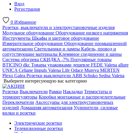
Вход
Регистрация
0
Избранное
Розетки, выключатели и электроустановочные изделия
Модульное оборудование
Оборудование низкого напряжения
Инструменты
Шкафы и щитовое оборудование
Измерительное оборудование
Оборудование промышленной
автоматизации
Светильники и лампы
Кабель, провод и
сопутствующие материалы
Клеммное соединение и шины
Система обогрева
СКИДКА -7%
Популярные товары
BTICINO
dkc
Товары упаковками дешевле
FEDE
Valena allure
UNICA
Celiane
Impuls
Valena Life
Odace
Mureva
MERTEN
Plexo
Galea
Розетки выключатели ABB
Schuko
Sedna
Valena
Выберите интересующую вас категорию
Розетки
Выключатели
Рамки
Накладки
Термостаты и
терморегуляторы
Коробки монтажные и распределительные
Переключатели
Аксессуары для электроустановочных
изделий
Домашняя автоматизация
Удлинители, силовые
вилки и розетки
Электрические розетки
Телевизионные розетки