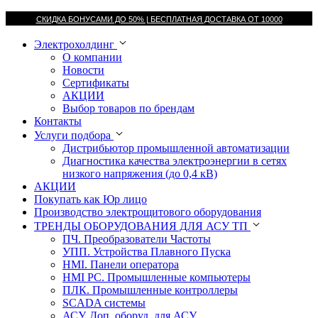
СКИДКА БОНУСАМИ ДО 50% |
БЕСПЛАТНАЯ ДОСТАВКА ОТ
10000
Электрохолдинг
О компании
Новости
Сертификаты
АКЦИИ
Выбор товаров по брендам
Контакты
Услуги подбора
Дистрибьютор промышленной автоматизации
Диагностика качества электроэнергии в сетях
низкого напряжения (до 0,4 кВ)
АКЦИИ
Покупать как Юр лицо
Производство электрощитового оборудования
ТРЕНДЫ ОБОРУДОВАНИЯ ДЛЯ АСУ ТП
ПЧ. Преобразователи Частоты
УПП. Устройства Плавного Пуска
HMI. Панели оператора
HMI РС. Промышленные компьютеры
ПЛК. Промышленные контроллеры
SCADA системы
АСУ. Доп. оборуд. для АСУ