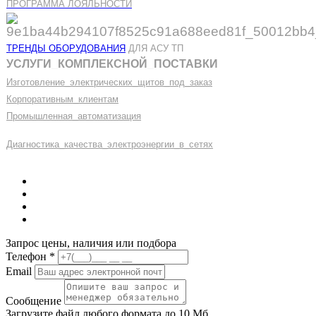
ПРОГРАММА ЛОЯЛЬНОСТИ
ТРЕНДЫ ОБОРУДОВАНИЯ
ДЛЯ АСУ ТП
УСЛУГИ
_
КОМПЛЕКСНОЙ
_
ПОСТАВКИ
Изготовление
_
электрических
_
щитов
_
под
_
заказ
Корпоративным
_
клиентам
Промышленная
_
автоматизация
Диагностика
_
качеств
а
_
электроэнергии
_
в
_
сетях
Запрос цены, наличия или подбора
Телефон
*
Email
Сообщение
Загрузите файл любого формата до 10 Мб