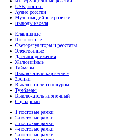
Информационные розетки
USB розетки
Аудио розетки
Мультимедийные розетки
Выводы кабеля
Клавишные
Поворотные
Светорегуляторы и реостаты
Электронные
Датчики движения
Жалюзийные
Таймеры
Выключатели карточные
Звонки
Выключатели со шнуром
Тумблеры
Выключатель кнопочный
Сценарный
1-постовые рамки
2-постовые рамки
3-постовые рамки
4-постовые рамки
5-постовые рамки