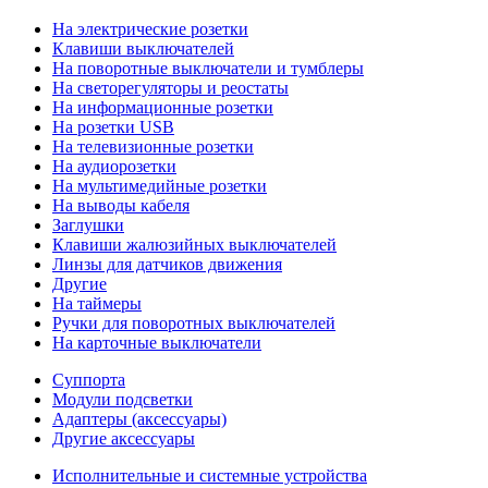
На электрические розетки
Клавиши выключателей
На поворотные выключатели и тумблеры
На светорегуляторы и реостаты
На информационные розетки
На розетки USB
На телевизионные розетки
На аудиорозетки
На мультимедийные розетки
На выводы кабеля
Заглушки
Клавиши жалюзийных выключателей
Линзы для датчиков движения
Другие
На таймеры
Ручки для поворотных выключателей
На карточные выключатели
Суппорта
Модули подсветки
Адаптеры (аксессуары)
Другие аксессуары
Исполнительные и системные устройства