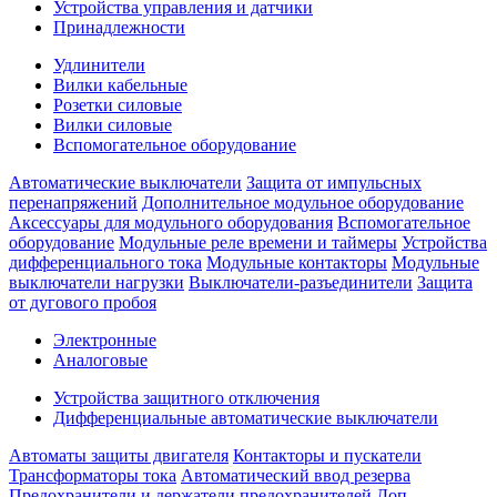
Устройства управления и датчики
Принадлежности
Удлинители
Вилки кабельные
Розетки силовые
Вилки силовые
Вспомогательное оборудование
Автоматические выключатели
Защита от импульсных
перенапряжений
Дополнительное модульное оборудование
Аксессуары для модульного оборудования
Вспомогательное
оборудование
Модульные реле времени и таймеры
Устройства
дифференциального тока
Модульные контакторы
Модульные
выключатели нагрузки
Выключатели-разъединители
Защита
от дугового пробоя
Электронные
Аналоговые
Устройства защитного отключения
Дифференциальные автоматические выключатели
Автоматы защиты двигателя
Контакторы и пускатели
Трансформаторы тока
Автоматический ввод резерва
Предохранители и держатели предохранителей
Доп