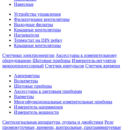
Навесные
Устройства управления
Фильтрующие вентиляторы
Выходные фильтры
Крышные вентиляторы
Нагреватели
Термостат на DIN рейку
Крышные вентиляторы
Счетчики электроэнергии
Аксессуары к измерительному
оборудованию
Щитовые приборы
Измеритель-регулятор
микропроцессорный
Счетчик импульсов
Счетчик времени
Амперметры
Вольтметры
Щитовые приборы
Аксессуары к щитовым приборам
Варметры
Многофункциональные измерительные приборы
Измеритель напряжения
Измеритель мощности
Светосигнальная аппаратура, пульты и джойстики
Реле
промежуточные, времени, контрольные, программируемые