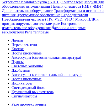
Устройства плавного пуска ( УПП )
Контроллеры
Модули для
оборудования автоматизации
Панели оператора HMI ( ЧМИ )
Дополнительное оборудование
Транcформаторы и источники
питания
Программное обеспечение
Серводвигатели
Преобразователи частоты ( ПЧ, VSD, VFD )
Микро ПЛК и
программируемые логические реле
Контрольно-
измерительные оборудование
Датчики и концевые
выключатели
Реле тепловые
Лампы
Переключатели
Кнопки
Посты кнопочные
Аксессуары (светосигнальная аппаратура)
Пульты
Световые колонны
Джойстики
Аксессуары к светосигнальной аппаратуре
Посты кнопочные
Индикаторы
Светодиодный блок
Кулачковый выключатель
Сигнализаторы
Реле промежуточные