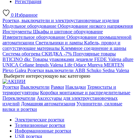
Регистрация
0
Избранное
Розетки, выключатели и электроустановочные изделия
Модульное оборудование
Оборудование низкого напряжения
Инструменты
Шкафы и щитовое оборудование
Измерительное оборудование
Оборудование промышленной
автоматизации
Светильники и лампы
Кабель, провод и
сопутствующие материалы
Клеммное соединение и шины
Система обогрева
СКИДКА -7%
Популярные товары
BTICINO
dkc
Товары упаковками дешевле
FEDE
Valena allure
UNICA
Celiane
Impuls
Valena Life
Odace
Mureva
MERTEN
Plexo
Galea
Розетки выключатели ABB
Schuko
Sedna
Valena
Выберите интересующую вас категорию
Розетки
Выключатели
Рамки
Накладки
Термостаты и
терморегуляторы
Коробки монтажные и распределительные
Переключатели
Аксессуары для электроустановочных
изделий
Домашняя автоматизация
Удлинители, силовые
вилки и розетки
Электрические розетки
Телевизионные розетки
Информационные розетки
USB розетки