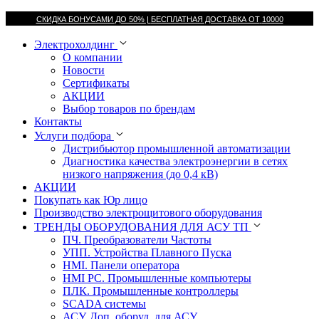
СКИДКА БОНУСАМИ ДО 50% |
БЕСПЛАТНАЯ ДОСТАВКА ОТ
10000
Электрохолдинг
О компании
Новости
Сертификаты
АКЦИИ
Выбор товаров по брендам
Контакты
Услуги подбора
Дистрибьютор промышленной автоматизации
Диагностика качества электроэнергии в сетях
низкого напряжения (до 0,4 кВ)
АКЦИИ
Покупать как Юр лицо
Производство электрощитового оборудования
ТРЕНДЫ ОБОРУДОВАНИЯ ДЛЯ АСУ ТП
ПЧ. Преобразователи Частоты
УПП. Устройства Плавного Пуска
HMI. Панели оператора
HMI РС. Промышленные компьютеры
ПЛК. Промышленные контроллеры
SCADA системы
АСУ. Доп. оборуд. для АСУ