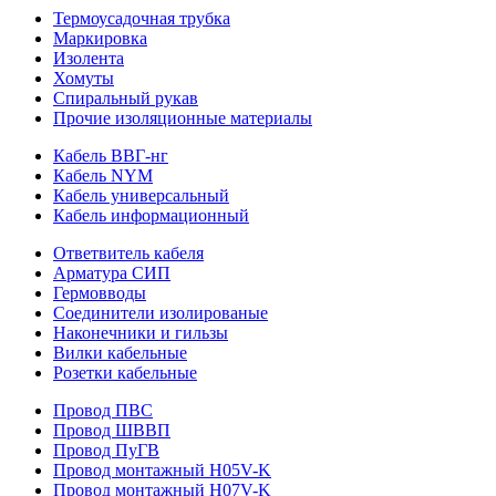
Термоусадочная трубка
Маркировка
Изолента
Хомуты
Спиральный рукав
Прочие изоляционные материалы
Кабель ВВГ-нг
Кабель NYM
Кабель универсальный
Кабель информационный
Ответвитель кабеля
Арматура СИП
Гермовводы
Соединители изолированые
Наконечники и гильзы
Вилки кабельные
Розетки кабельные
Провод ПВС
Провод ШВВП
Провод ПуГВ
Провод монтажный H05V-K
Провод монтажный H07V-K