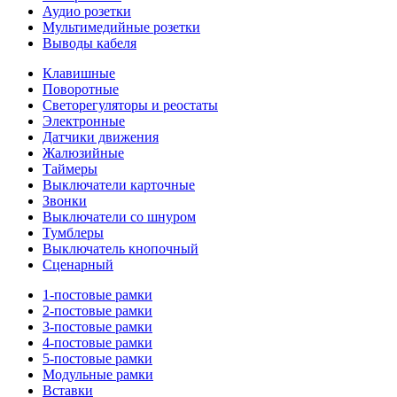
Аудио розетки
Мультимедийные розетки
Выводы кабеля
Клавишные
Поворотные
Светорегуляторы и реостаты
Электронные
Датчики движения
Жалюзийные
Таймеры
Выключатели карточные
Звонки
Выключатели со шнуром
Тумблеры
Выключатель кнопочный
Сценарный
1-постовые рамки
2-постовые рамки
3-постовые рамки
4-постовые рамки
5-постовые рамки
Модульные рамки
Вставки