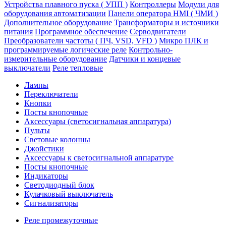
Устройства плавного пуска ( УПП )
Контроллеры
Модули для
оборудования автоматизации
Панели оператора HMI ( ЧМИ )
Дополнительное оборудование
Транcформаторы и источники
питания
Программное обеспечение
Серводвигатели
Преобразователи частоты ( ПЧ, VSD, VFD )
Микро ПЛК и
программируемые логические реле
Контрольно-
измерительные оборудование
Датчики и концевые
выключатели
Реле тепловые
Лампы
Переключатели
Кнопки
Посты кнопочные
Аксессуары (светосигнальная аппаратура)
Пульты
Световые колонны
Джойстики
Аксессуары к светосигнальной аппаратуре
Посты кнопочные
Индикаторы
Светодиодный блок
Кулачковый выключатель
Сигнализаторы
Реле промежуточные