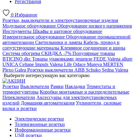
Регистрация
0
Избранное
Розетки, выключатели и электроустановочные изделия
Модульное оборудование
Оборудование низкого напряжения
Инструменты
Шкафы и щитовое оборудование
Измерительное оборудование
Оборудование промышленной
автоматизации
Светильники и лампы
Кабель, провод и
сопутствующие материалы
Клеммное соединение и шины
Система обогрева
СКИДКА -7%
Популярные товары
BTICINO
dkc
Товары упаковками дешевле
FEDE
Valena allure
UNICA
Celiane
Impuls
Valena Life
Odace
Mureva
MERTEN
Plexo
Galea
Розетки выключатели ABB
Schuko
Sedna
Valena
Выберите интересующую вас категорию
Розетки
Выключатели
Рамки
Накладки
Термостаты и
терморегуляторы
Коробки монтажные и распределительные
Переключатели
Аксессуары для электроустановочных
изделий
Домашняя автоматизация
Удлинители, силовые
вилки и розетки
Электрические розетки
Телевизионные розетки
Информационные розетки
USB розетки