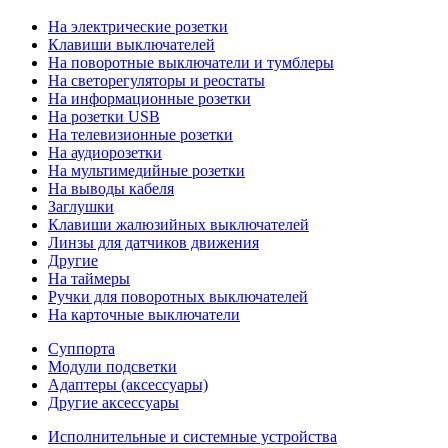
На электрические розетки
Клавиши выключателей
На поворотные выключатели и тумблеры
На светорегуляторы и реостаты
На информационные розетки
На розетки USB
На телевизионные розетки
На аудиорозетки
На мультимедийные розетки
На выводы кабеля
Заглушки
Клавиши жалюзийных выключателей
Линзы для датчиков движения
Другие
На таймеры
Ручки для поворотных выключателей
На карточные выключатели
Суппорта
Модули подсветки
Адаптеры (аксессуары)
Другие аксессуары
Исполнительные и системные устройства