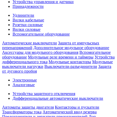
Устройства управления и датчики
Принадлежности
Удлинители
Вилки кабельные
Розетки силовые
Вилки силовые
Вспомогательное оборудование
Автоматические выключатели
Защита от импульсных
перенапряжений
Дополнительное модульное оборудование
Аксессуары для модульного оборудования
Вспомогательное
оборудование
Модульные реле времени и таймеры
Устройства
дифференциального тока
Модульные контакторы
Модульные
выключатели нагрузки
Выключатели-разъединители
Защита
от дугового пробоя
Электронные
Аналоговые
Устройства защитного отключения
Дифференциальные автоматические выключатели
Автоматы защиты двигателя
Контакторы и пускатели
Трансформаторы тока
Автоматический ввод резерва
Предохранители и держатели предохранителей
Доп