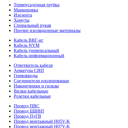
Термоусадочная трубка
Маркировка
Изолента
Хомуты
Спиральный рукав
Прочие изоляционные материалы
Кабель ВВГ-нг
Кабель NYM
Кабель универсальный
Кабель информационный
Ответвитель кабеля
Арматура СИП
Гермовводы
Соединители изолированые
Наконечники и гильзы
Вилки кабельные
Розетки кабельные
Провод ПВС
Провод ШВВП
Провод ПуГВ
Провод монтажный H05V-K
Провод монтажный H07V-K