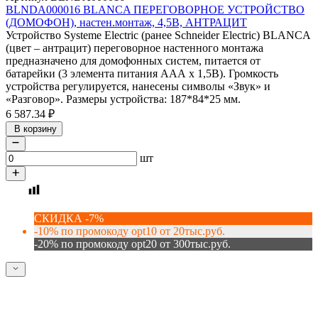
BLNDA000016 BLANCA ПЕРЕГОВОРНОЕ УСТРОЙСТВО
(ДОМОФОН), настен.монтаж, 4,5В, АНТРАЦИТ
Устройство Systeme Electric (ранее Schneider Electric) BLANCA
(цвет – антрацит) переговорное настенного монтажа
предназначено для домофонных систем, питается от
батарейки (3 элемента питания ААА х 1,5В). Громкость
устройства регулируется, нанесены символы «Звук» и
«Разговор». Размеры устройства: 187*84*25 мм.
6 587.34
₽
В корзину
шт
СКИДКА -7%
-10% по промокоду opt10 от 20тыс.руб.
-20% по промокоду opt20 от 300тыс.руб.