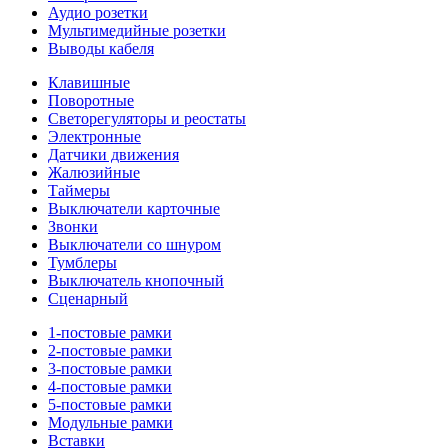
Аудио розетки
Мультимедийные розетки
Выводы кабеля
Клавишные
Поворотные
Светорегуляторы и реостаты
Электронные
Датчики движения
Жалюзийные
Таймеры
Выключатели карточные
Звонки
Выключатели со шнуром
Тумблеры
Выключатель кнопочный
Сценарный
1-постовые рамки
2-постовые рамки
3-постовые рамки
4-постовые рамки
5-постовые рамки
Модульные рамки
Вставки