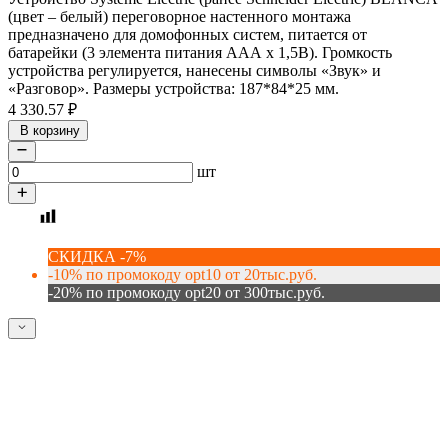
(цвет – белый) переговорное настенного монтажа
предназначено для домофонных систем, питается от
батарейки (3 элемента питания ААА х 1,5В). Громкость
устройства регулируется, нанесены символы «Звук» и
«Разговор». Размеры устройства: 187*84*25 мм.
4 330.57
₽
В корзину
шт
СКИДКА -7%
-10% по промокоду opt10 от 20тыс.руб.
-20% по промокоду opt20 от 300тыс.руб.