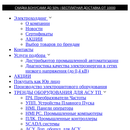
СКИДКА БОНУСАМИ ДО 50% |
БЕСПЛАТНАЯ ДОСТАВКА ОТ
10000
Электрохолдинг
О компании
Новости
Сертификаты
АКЦИИ
Выбор товаров по брендам
Контакты
Услуги подбора
Дистрибьютор промышленной автоматизации
Диагностика качества электроэнергии в сетях
низкого напряжения (до 0,4 кВ)
АКЦИИ
Покупать как Юр лицо
Производство электрощитового оборудования
ТРЕНДЫ ОБОРУДОВАНИЯ ДЛЯ АСУ ТП
ПЧ. Преобразователи Частоты
УПП. Устройства Плавного Пуска
HMI. Панели оператора
HMI РС. Промышленные компьютеры
ПЛК. Промышленные контроллеры
SCADA системы
АСУ. Доп. оборуд. для АСУ