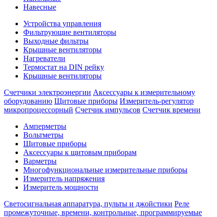
Навесные
Устройства управления
Фильтрующие вентиляторы
Выходные фильтры
Крышные вентиляторы
Нагреватели
Термостат на DIN рейку
Крышные вентиляторы
Счетчики электроэнергии
Аксессуары к измерительному
оборудованию
Щитовые приборы
Измеритель-регулятор
микропроцессорный
Счетчик импульсов
Счетчик времени
Амперметры
Вольтметры
Щитовые приборы
Аксессуары к щитовым приборам
Варметры
Многофункциональные измерительные приборы
Измеритель напряжения
Измеритель мощности
Светосигнальная аппаратура, пульты и джойстики
Реле
промежуточные, времени, контрольные, программируемые