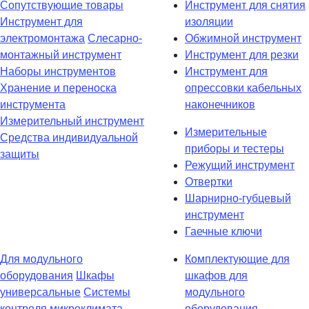
Сопутствующие товары
Инструмент для снятия
Инструмент для
изоляции
электромонтажа
Слесарно-
Обжимной инструмент
монтажный инструмент
Инструмент для резки
Наборы инструментов
Инструмент для
Хранение и переноска
опрессовки кабельных
инструмента
наконечников
Измерительный инструмент
Измерительные
Средства индивидуальной
приборы и тестеры
защиты
Режущий инструмент
Отвертки
Шарнирно-губцевый
инструмент
Гаечные ключи
Для модульного
Комплектующие для
оборудования
Шкафы
шкафов для
универсальные
Системы
модульного
контроля микроклимата
оборудования