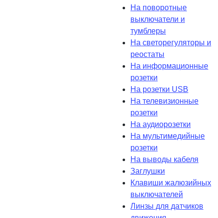
На поворотные
выключатели и
тумблеры
На светорегуляторы и
реостаты
На информационные
розетки
На розетки USB
На телевизионные
розетки
На аудиорозетки
На мультимедийные
розетки
На выводы кабеля
Заглушки
Клавиши жалюзийных
выключателей
Линзы для датчиков
движения