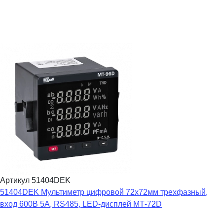
Артикул 51404DEK
51404DEK Мультиметр цифровой 72х72мм трехфазный,
вход 600В 5А, RS485, LED-дисплей МТ-72D