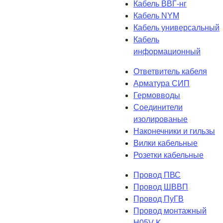
Кабель ВВГ-нг
Кабель NYM
Кабель универсальный
Кабель
информационный
Ответвитель кабеля
Арматура СИП
Гермовводы
Соединители
изолированые
Наконечники и гильзы
Вилки кабельные
Розетки кабельные
Провод ПВС
Провод ШВВП
Провод ПуГВ
Провод монтажный
H05V-K