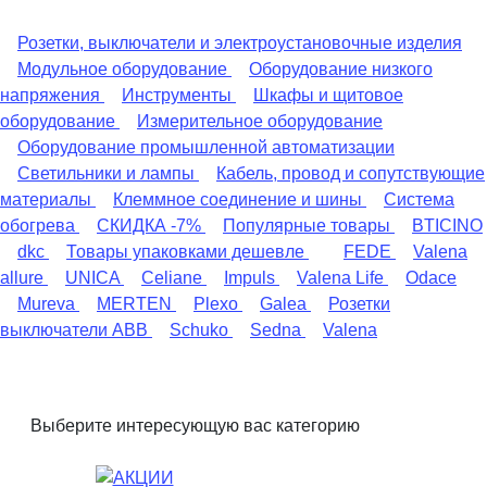
Розетки, выключатели и электроустановочные изделия
Модульное оборудование
Оборудование низкого
напряжения
Инструменты
Шкафы и щитовое
оборудование
Измерительное оборудование
Оборудование промышленной автоматизации
Светильники и лампы
Кабель, провод и сопутствующие
материалы
Клеммное соединение и шины
Система
обогрева
СКИДКА -7%
Популярные товары
BTICINO
dkc
Товары упаковками дешевле
FEDE
Valena
allure
UNICA
Celiane
Impuls
Valena Life
Odace
Mureva
MERTEN
Plexo
Galea
Розетки
выключатели ABB
Schuko
Sedna
Valena
Выберите интересующую вас категорию