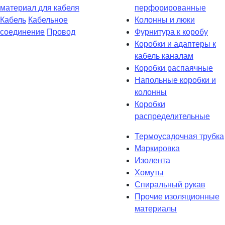
материал для кабеля
перфорированные
Кабель
Кабельное
Колонны и люки
соединение
Провод
Фурнитура к коробу
Коробки и адаптеры к
кабель каналам
Коробки распаячные
Напольные коробки и
колонны
Коробки
распределительные
Термоусадочная трубка
Маркировка
Изолента
Хомуты
Спиральный рукав
Прочие изоляционные
материалы