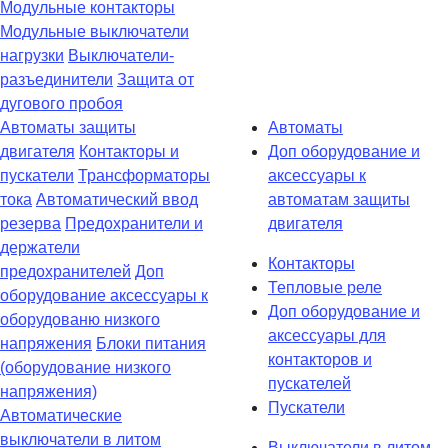
Модульные контакторы
Модульные выключатели
нагрузки
Выключатели-
разъединители
Защита от
дугового пробоя
Автоматы защиты
Автоматы
двигателя
Контакторы и
Доп оборудование и
пускатели
Трансформаторы
аксессуары к
тока
Автоматический ввод
автоматам защиты
резерва
Предохранители и
двигателя
держатели
Контакторы
предохранителей
Доп
Тепловые реле
оборудование аксессуары к
Доп оборудование и
оборудованю низкого
аксессуары для
напряжения
Блоки питания
контакторов и
(оборудование низкого
пускателей
напряжения)
Пускатели
Автоматические
выключатели в литом
Выключатели в литом