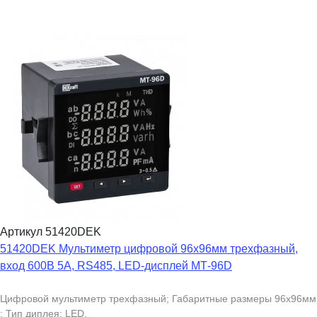
Артикул 51420DEK
51420DEK Мультиметр цифровой 96х96мм трехфазный,
вход 600В 5А, RS485, LED-дисплей МТ-96D
Цифровой мультиметр трехфазный; Габаритные размеры 96х96мм
; Тип диплея: LED.