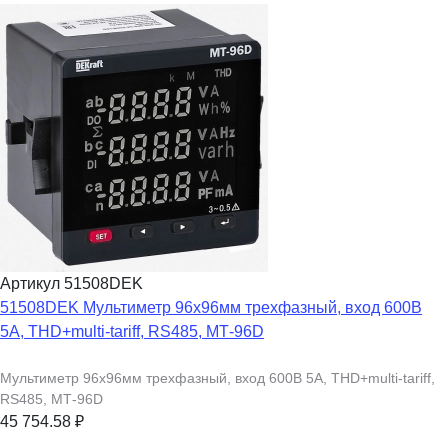
Артикул 51508DEK
51508DEK Мультиметр 96х96мм трехфазный, вход 600В
5А, THD+multi-tariff, RS485, МТ-96D
Мультиметр 96х96мм трехфазный, вход 600В 5А, THD+multi-tariff,
RS485, МТ-96D
45 754.58
₽