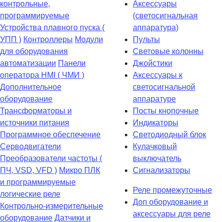
контрольные,
Аксессуары
программируемые
(светосигнальная
Устройства плавного пуска (
аппаратура)
УПП )
Контроллеры
Модули
Пульты
для оборудования
Световые колонны
автоматизации
Панели
Джойстики
оператора HMI ( ЧМИ )
Аксессуары к
Дополнительное
светосигнальной
оборудование
аппаратуре
Транcформаторы и
Посты кнопочные
источники питания
Индикаторы
Программное обеспечение
Светодиодный блок
Серводвигатели
Кулачковый
Преобразователи частоты (
выключатель
ПЧ, VSD, VFD )
Микро ПЛК
Сигнализаторы
и программируемые
Реле промежуточные
логические реле
Доп оборудование и
Контрольно-измерительные
аксессуары для реле
оборудование
Датчики и