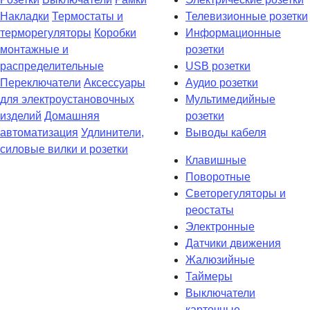
Накладки
Термостаты и
Телевизионные розетки
терморегуляторы
Коробки
Информационные
монтажные и
розетки
распределительные
USB розетки
Переключатели
Аксессуары
Аудио розетки
для электроустановочных
Мультимедийные
изделий
Домашняя
розетки
автоматизация
Удлинители,
Выводы кабеля
силовые вилки и розетки
Клавишные
Поворотные
Светорегуляторы и
реостаты
Электронные
Датчики движения
Жалюзийные
Таймеры
Выключатели
карточные