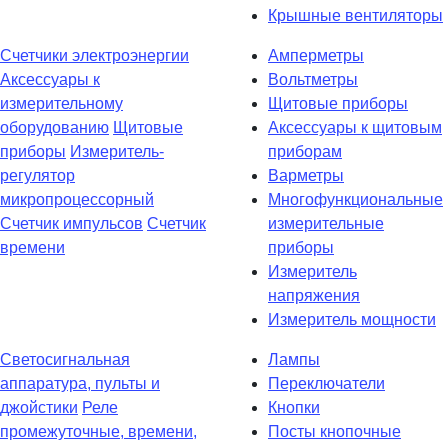
Крышные вентиляторы
Счетчики электроэнергии
Амперметры
Аксессуары к
Вольтметры
измерительному
Щитовые приборы
оборудованию
Щитовые
Аксессуары к щитовым
приборы
Измеритель-
приборам
регулятор
Варметры
микропроцессорный
Многофункциональные
Счетчик импульсов
Счетчик
измерительные
времени
приборы
Измеритель
напряжения
Измеритель мощности
Светосигнальная
Лампы
аппаратура, пульты и
Переключатели
джойстики
Реле
Кнопки
промежуточные, времени,
Посты кнопочные