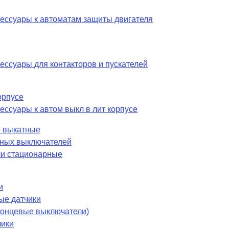
сессуары к автоматам защиты двигателя
ессуары для контакторов и пускателей
орпусе
ессуары к автом выкл в лит корпусе
 выкатные
шных выключателей
и стационарные
и
ые датчики
 концевые выключатели)
чики