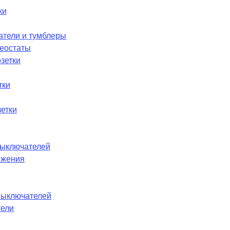
ки
атели и тумблеры
реостаты
зетки
тки
етки
ыключателей
ижения
выключателей
тели