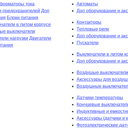
форматоры тока
Автоматы
и предохранителей
Доп
Доп оборудование и ак
ния
Блоки питания
Контакторы
чатели в литом корпусе
Тепловые реле
вые выключатели
Доп оборудование и акс
ели нагрузки
Двигатели
Пускатели
итания
Выключатели в литом к
Доп оборудование и акс
Воздушые выключатели
Аксессуары для возду
Воздушные выключател
Датчики температуры
Кончцевые выключател
Индуктивные и емкостн
Аксессуары (датчики и
Фотоэлектрические дат