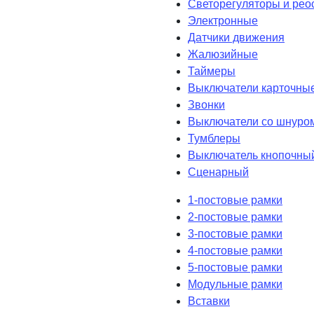
Светорегуляторы и рео
Электронные
Датчики движения
Жалюзийные
Таймеры
Выключатели карточны
Звонки
Выключатели со шнуро
Тумблеры
Выключатель кнопочны
Сценарный
1-постовые рамки
2-постовые рамки
3-постовые рамки
4-постовые рамки
5-постовые рамки
Модульные рамки
Вставки