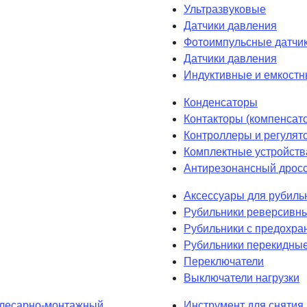
Ультразвуковые
Датчики давления
Фотоимпульсные датчик
Датчики давления
Индуктивные и емкостн
Конденсаторы
Контакторы (компенсат
Контроллеры и регулят
Комплектные устройств
Антирезонансный дрос
Аксессуары для рубиль
Рубильники реверсивн
Рубильники с предохра
Рубильники перекидны
Переключатели
Выключатели нагрузки
лесарно-монтажный
Инструмент для снятия