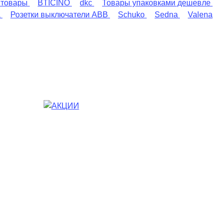
 товары
BTICINO
dkc
Товары упаковками дешевле
a
Розетки выключатели ABB
Schuko
Sedna
Valena