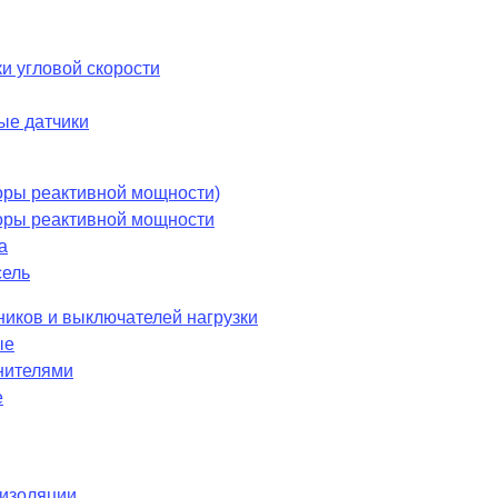
и угловой скорости
ые датчики
оры реактивной мощности)
оры реактивной мощности
а
сель
ников и выключателей нагрузки
ые
нителями
е
 изоляции