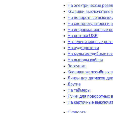
На электрические розет
Клавиши выключателей
На поворотные выключ
На светорегуляторы и 
На информационные ро
На розетки USB
На телевизионные розе
На аудиорозетки
На мультимедийные роз
На выводы кабеля
Заглушки
Клавиши жалюзийных в
Линзы для датчиков дв
Другие
На таймеры
Ручки для поворотных 
На карточные выключа
Суппорта