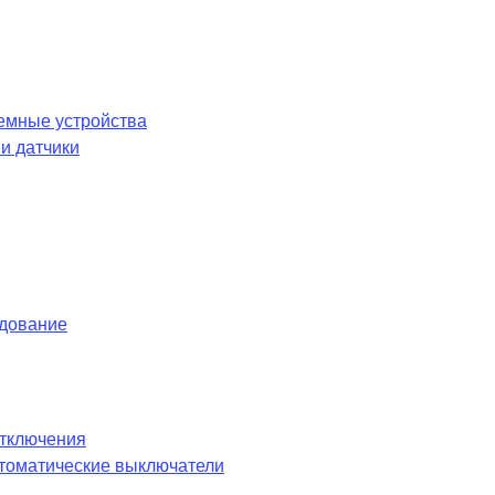
емные устройства
и датчики
удование
отключения
оматические выключатели