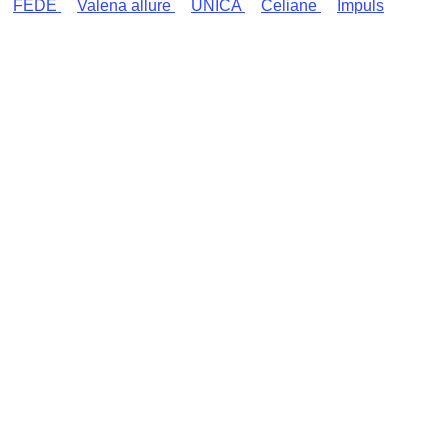
FEDE
Valena allure
UNICA
Celiane
Impuls