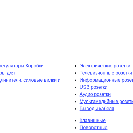
регуляторы
Коробки
Электрические розетки
ры для
Телевизионные розетки
длинители, силовые вилки и
Информационные розет
USB розетки
Аудио розетки
Мультимедийные розет
Выводы кабеля
Клавишные
Поворотные