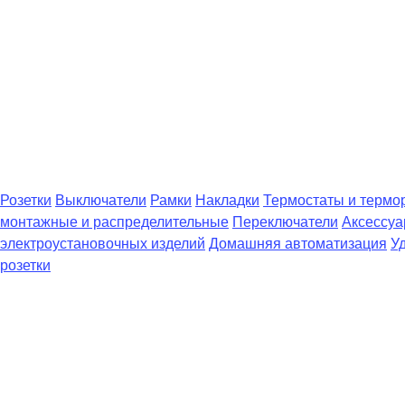
Розетки
Выключатели
Рамки
Накладки
Термостаты и термо
монтажные и распределительные
Переключатели
Аксессуа
электроустановочных изделий
Домашняя автоматизация
У
розетки