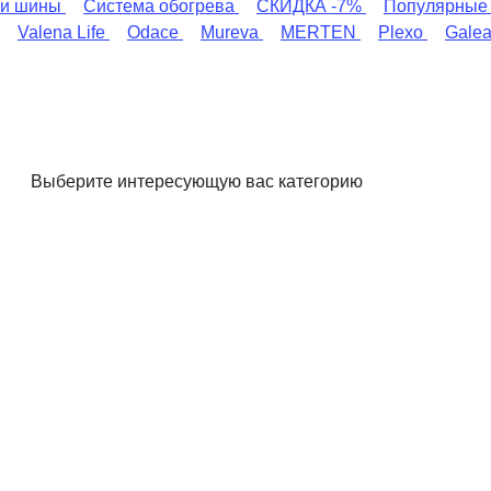
и шины
Система обогрева
СКИДКА -7%
Популярные
Valena Life
Odace
Mureva
MERTEN
Plexo
Gale
Выберите интересующую вас категорию