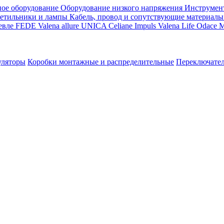
ое оборудование
Оборудование низкого напряжения
Инструмен
етильники и лампы
Кабель, провод и сопутствующие материалы
евле
FEDE
Valena allure
UNICA
Celiane
Impuls
Valena Life
Odace
M
уляторы
Коробки монтажные и распределительные
Переключате