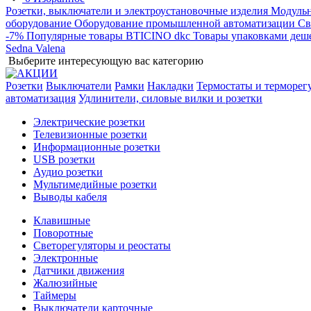
Розетки, выключатели и электроустановочные изделия
Модульн
оборудование
Оборудование промышленной автоматизации
Св
-7%
Популярные товары
BTICINO
dkc
Товары упаковками деш
Sedna
Valena
Выберите интересующую вас категорию
Розетки
Выключатели
Рамки
Накладки
Термостаты и терморег
автоматизация
Удлинители, силовые вилки и розетки
Электрические розетки
Телевизионные розетки
Информационные розетки
USB розетки
Аудио розетки
Мультимедийные розетки
Выводы кабеля
Клавишные
Поворотные
Светорегуляторы и реостаты
Электронные
Датчики движения
Жалюзийные
Таймеры
Выключатели карточные