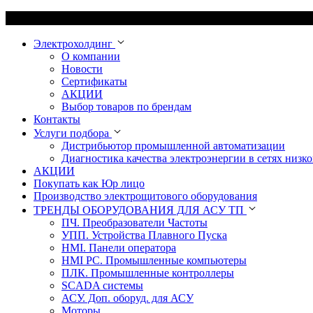
Электрохолдинг
О компании
Новости
Сертификаты
АКЦИИ
Выбор товаров по брендам
Контакты
Услуги подбора
Дистрибьютор промышленной автоматизации
Диагностика качества электроэнергии в сетях низко
АКЦИИ
Покупать как Юр лицо
Производство электрощитового оборудования
ТРЕНДЫ ОБОРУДОВАНИЯ ДЛЯ АСУ ТП
ПЧ. Преобразователи Частоты
УПП. Устройства Плавного Пуска
HMI. Панели оператора
HMI РС. Промышленные компьютеры
ПЛК. Промышленные контроллеры
SCADA системы
АСУ. Доп. оборуд. для АСУ
Моторы