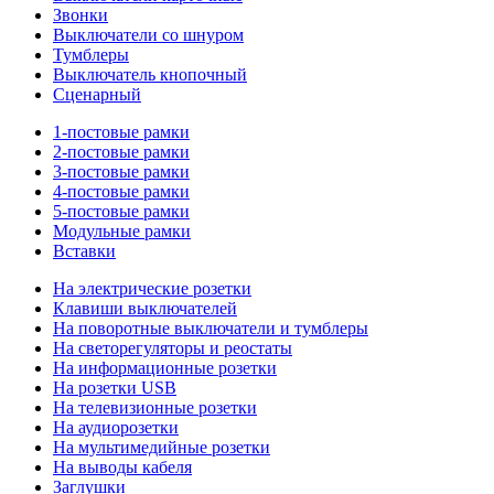
Звонки
Выключатели со шнуром
Тумблеры
Выключатель кнопочный
Сценарный
1-постовые рамки
2-постовые рамки
3-постовые рамки
4-постовые рамки
5-постовые рамки
Модульные рамки
Вставки
На электрические розетки
Клавиши выключателей
На поворотные выключатели и тумблеры
На светорегуляторы и реостаты
На информационные розетки
На розетки USB
На телевизионные розетки
На аудиорозетки
На мультимедийные розетки
На выводы кабеля
Заглушки