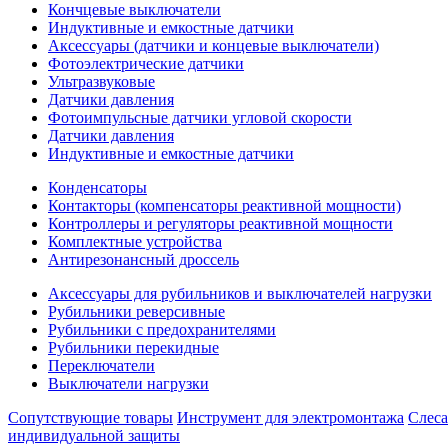
Кончцевые выключатели
Индуктивные и емкостные датчики
Аксессуары (датчики и концевые выключатели)
Фотоэлектрические датчики
Ультразвуковые
Датчики давления
Фотоимпульсные датчики угловой скорости
Датчики давления
Индуктивные и емкостные датчики
Конденсаторы
Контакторы (компенсаторы реактивной мощности)
Контроллеры и регуляторы реактивной мощности
Комплектные устройства
Антирезонансный дроссель
Аксессуары для рубильников и выключателей нагрузки
Рубильники реверсивные
Рубильники с предохранителями
Рубильники перекидные
Переключатели
Выключатели нагрузки
Сопутствующие товары
Инструмент для электромонтажа
Слес
индивидуальной защиты