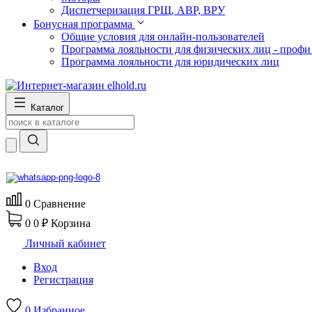
Диспетчеризация ГРЩ, АВР, ВРУ
Бонусная программа
Общие условия для онлайн-пользователей
Программа лояльности для физических лиц - профи
Программа лояльности для юридических лиц
Каталог
0
Сравнение
0
0 ₽
Корзина
Личный кабинет
Вход
Регистрация
0
Избранное