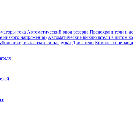
маторы тока
Автоматический ввод резерва
Предохранители и д
е низкого напряжения)
Автоматические выключатели в литом к
убильники, выключатели нагрузки
Двигатели
Комплексное защи
ателя
телей
се