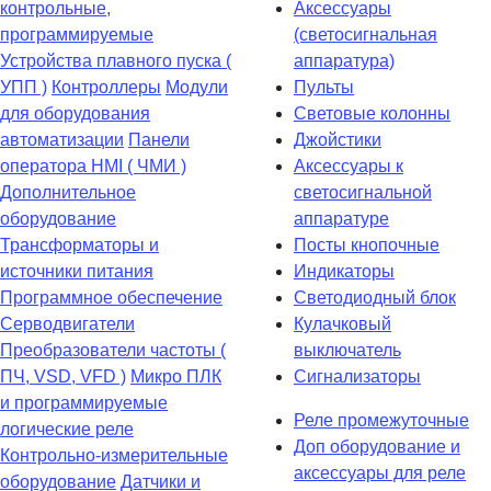
контрольные,
Аксессуары
программируемые
(светосигнальная
Устройства плавного пуска (
аппаратура)
УПП )
Контроллеры
Модули
Пульты
для оборудования
Световые колонны
автоматизации
Панели
Джойстики
оператора HMI ( ЧМИ )
Аксессуары к
Дополнительное
светосигнальной
оборудование
аппаратуре
Транcформаторы и
Посты кнопочные
источники питания
Индикаторы
Программное обеспечение
Светодиодный блок
Серводвигатели
Кулачковый
Преобразователи частоты (
выключатель
ПЧ, VSD, VFD )
Микро ПЛК
Сигнализаторы
и программируемые
Реле промежуточные
логические реле
Доп оборудование и
Контрольно-измерительные
аксессуары для реле
оборудование
Датчики и