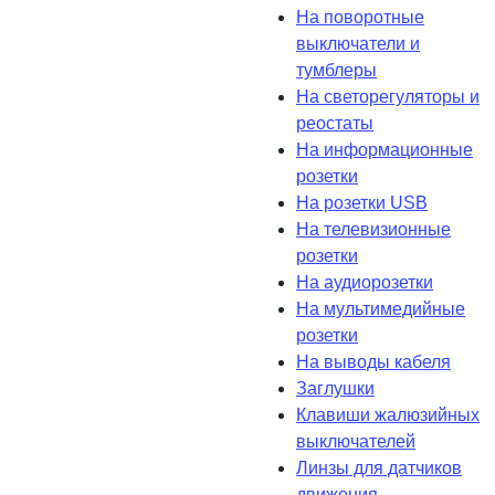
На поворотные
выключатели и
тумблеры
На светорегуляторы и
реостаты
На информационные
розетки
На розетки USB
На телевизионные
розетки
На аудиорозетки
На мультимедийные
розетки
На выводы кабеля
Заглушки
Клавиши жалюзийных
выключателей
Линзы для датчиков
движения