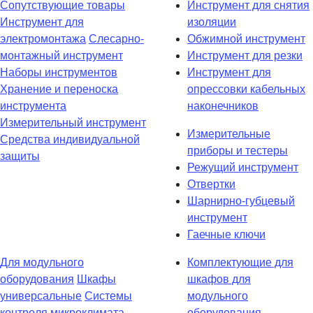
Сопутствующие товары
Инструмент для снятия
Инструмент для
изоляции
электромонтажа
Слесарно-
Обжимной инструмент
монтажный инструмент
Инструмент для резки
Наборы инструментов
Инструмент для
Хранение и переноска
опрессовки кабельных
инструмента
наконечников
Измерительный инструмент
Измерительные
Средства индивидуальной
приборы и тестеры
защиты
Режущий инструмент
Отвертки
Шарнирно-губцевый
инструмент
Гаечные ключи
Для модульного
Комплектующие для
оборудования
Шкафы
шкафов для
универсальные
Системы
модульного
контроля микроклимата
оборудования