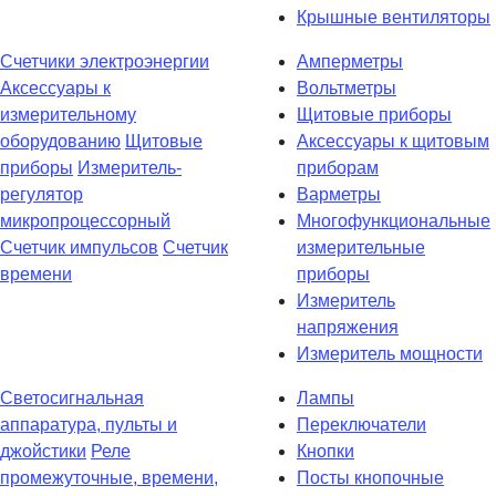
Крышные вентиляторы
Счетчики электроэнергии
Амперметры
Аксессуары к
Вольтметры
измерительному
Щитовые приборы
оборудованию
Щитовые
Аксессуары к щитовым
приборы
Измеритель-
приборам
регулятор
Варметры
микропроцессорный
Многофункциональные
Счетчик импульсов
Счетчик
измерительные
времени
приборы
Измеритель
напряжения
Измеритель мощности
Светосигнальная
Лампы
аппаратура, пульты и
Переключатели
джойстики
Реле
Кнопки
промежуточные, времени,
Посты кнопочные