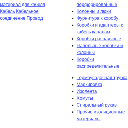
материал для кабеля
перфорированные
Кабель
Кабельное
Колонны и люки
соединение
Провод
Фурнитура к коробу
Коробки и адаптеры к
кабель каналам
Коробки распаячные
Напольные коробки и
колонны
Коробки
распределительные
Термоусадочная трубка
Маркировка
Изолента
Хомуты
Спиральный рукав
Прочие изоляционные
материалы