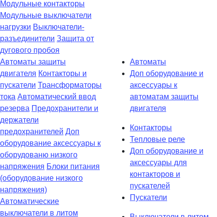
Модульные контакторы
Модульные выключатели
нагрузки
Выключатели-
разъединители
Защита от
дугового пробоя
Автоматы защиты
Автоматы
двигателя
Контакторы и
Доп оборудование и
пускатели
Трансформаторы
аксессуары к
тока
Автоматический ввод
автоматам защиты
резерва
Предохранители и
двигателя
держатели
Контакторы
предохранителей
Доп
Тепловые реле
оборудование аксессуары к
Доп оборудование и
оборудованю низкого
аксессуары для
напряжения
Блоки питания
контакторов и
(оборудование низкого
пускателей
напряжения)
Пускатели
Автоматические
выключатели в литом
Выключатели в литом