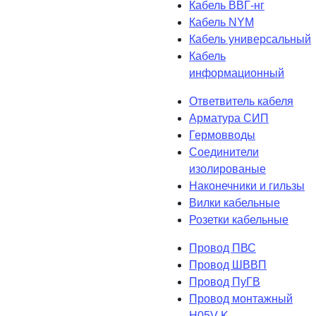
Кабель ВВГ-нг
Кабель NYM
Кабель универсальный
Кабель
информационный
Ответвитель кабеля
Арматура СИП
Гермовводы
Соединители
изолированые
Наконечники и гильзы
Вилки кабельные
Розетки кабельные
Провод ПВС
Провод ШВВП
Провод ПуГВ
Провод монтажный
H05V-K