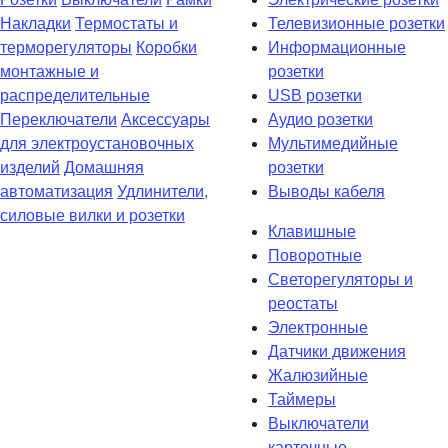
Накладки
Термостаты и
Телевизионные розетки
терморегуляторы
Коробки
Информационные
монтажные и
розетки
распределительные
USB розетки
Переключатели
Аксессуары
Аудио розетки
для электроустановочных
Мультимедийные
изделий
Домашняя
розетки
автоматизация
Удлинители,
Выводы кабеля
силовые вилки и розетки
Клавишные
Поворотные
Светорегуляторы и
реостаты
Электронные
Датчики движения
Жалюзийные
Таймеры
Выключатели
карточные