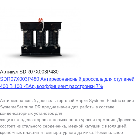
Артикул SDR07X003P480
SDR07X003P480 Антирезонансный дроссель для ступеней
400 В 100 кВАр, коэффициент расстройки 7%
Антирезонансный дроссель торговой марки Systeme Electric серии
SystemeSet типа DR предназначен для работы в составе
конденсаторных установок для
защиты конденсаторов от повышенного уровня гармоник. Дроссель
состоит из стального сердечника, медной катушки с изоляцией,
крепёжных пластин и температурного датчика. Номинальное