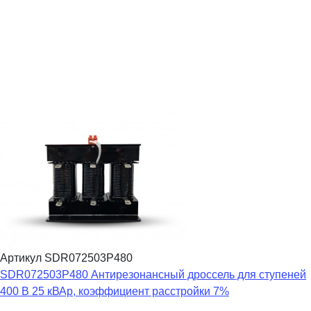
Артикул SDR072503P480
SDR072503P480 Антирезонансный дроссель для ступеней
400 В 25 кВАр, коэффициент расстройки 7%