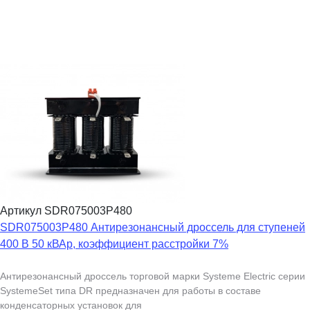
Артикул SDR075003P480
SDR075003P480 Антирезонансный дроссель для ступеней
400 В 50 кВАр, коэффициент расстройки 7%
Антирезонансный дроссель торговой марки Systeme Electric серии
SystemeSet типа DR предназначен для работы в составе
конденсаторных установок для