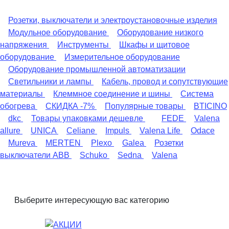
Розетки, выключатели и электроустановочные изделия
Модульное оборудование
Оборудование низкого
напряжения
Инструменты
Шкафы и щитовое
оборудование
Измерительное оборудование
Оборудование промышленной автоматизации
Светильники и лампы
Кабель, провод и сопутствующие
материалы
Клеммное соединение и шины
Система
обогрева
СКИДКА -7%
Популярные товары
BTICINO
dkc
Товары упаковками дешевле
FEDE
Valena
allure
UNICA
Celiane
Impuls
Valena Life
Odace
Mureva
MERTEN
Plexo
Galea
Розетки
выключатели ABB
Schuko
Sedna
Valena
Выберите интересующую вас категорию