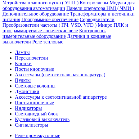
Устройства плавного пуска ( УПП )
Контроллеры
Модули для
оборудования автоматизации
Панели оператора HMI ( ЧМИ )
Дополнительное оборудование
Транcформаторы и источники
питания
Программное обеспечение
Серводвигатели
Преобразователи частоты ( ПЧ, VSD, VFD )
Микро ПЛК и
программируемые логические реле
Контрольно-
измерительные оборудование
Датчики и концевые
выключатели
Реле тепловые
Лампы
Переключатели
Кнопки
Посты кнопочные
Аксессуары (светосигнальная аппаратура)
Пульты
Световые колонны
Джойстики
Аксессуары к светосигнальной аппаратуре
Посты кнопочные
Индикаторы
Светодиодный блок
Кулачковый выключатель
Сигнализаторы
Реле промежуточные