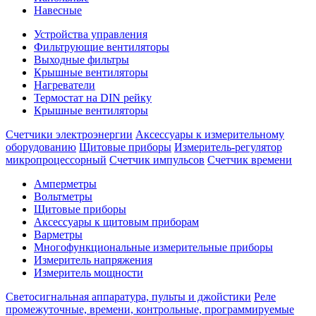
Навесные
Устройства управления
Фильтрующие вентиляторы
Выходные фильтры
Крышные вентиляторы
Нагреватели
Термостат на DIN рейку
Крышные вентиляторы
Счетчики электроэнергии
Аксессуары к измерительному
оборудованию
Щитовые приборы
Измеритель-регулятор
микропроцессорный
Счетчик импульсов
Счетчик времени
Амперметры
Вольтметры
Щитовые приборы
Аксессуары к щитовым приборам
Варметры
Многофункциональные измерительные приборы
Измеритель напряжения
Измеритель мощности
Светосигнальная аппаратура, пульты и джойстики
Реле
промежуточные, времени, контрольные, программируемые