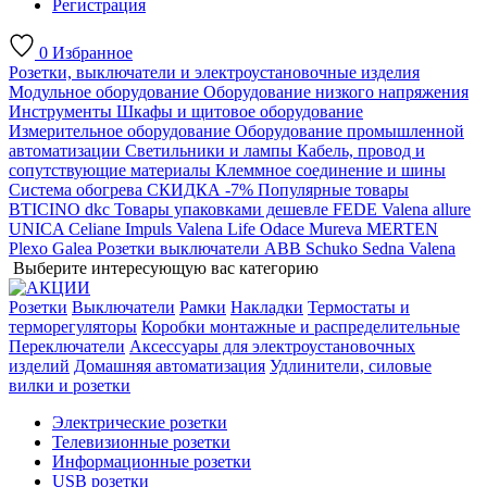
Регистрация
0
Избранное
Розетки, выключатели и электроустановочные изделия
Модульное оборудование
Оборудование низкого напряжения
Инструменты
Шкафы и щитовое оборудование
Измерительное оборудование
Оборудование промышленной
автоматизации
Светильники и лампы
Кабель, провод и
сопутствующие материалы
Клеммное соединение и шины
Система обогрева
СКИДКА -7%
Популярные товары
BTICINO
dkc
Товары упаковками дешевле
FEDE
Valena allure
UNICA
Celiane
Impuls
Valena Life
Odace
Mureva
MERTEN
Plexo
Galea
Розетки выключатели ABB
Schuko
Sedna
Valena
Выберите интересующую вас категорию
Розетки
Выключатели
Рамки
Накладки
Термостаты и
терморегуляторы
Коробки монтажные и распределительные
Переключатели
Аксессуары для электроустановочных
изделий
Домашняя автоматизация
Удлинители, силовые
вилки и розетки
Электрические розетки
Телевизионные розетки
Информационные розетки
USB розетки