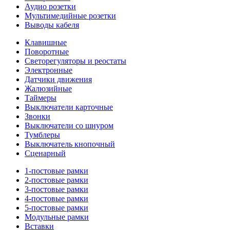
Аудио розетки
Мультимедийные розетки
Выводы кабеля
Клавишные
Поворотные
Светорегуляторы и реостаты
Электронные
Датчики движения
Жалюзийные
Таймеры
Выключатели карточные
Звонки
Выключатели со шнуром
Тумблеры
Выключатель кнопочный
Сценарный
1-постовые рамки
2-постовые рамки
3-постовые рамки
4-постовые рамки
5-постовые рамки
Модульные рамки
Вставки