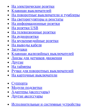
На электрические розетки
Клавиши выключателей
На поворотные выключатели и тумблеры
На светорегуляторы и реостаты
На информационные розетки
На розетки USB
На телевизионные розетки
На аудиорозетки
На мультимедийные розетки
На выводы кабеля
Заглушки
Клавиши жалюзийных выключателей
Линзы для датчиков движения
Другие
На таймеры
Ручки для поворотных выключателей
На карточные выключатели
Суппорта
Модули подсветки
Адаптеры (аксессуары)
Другие аксессуары
Исполнительные и системные устройства