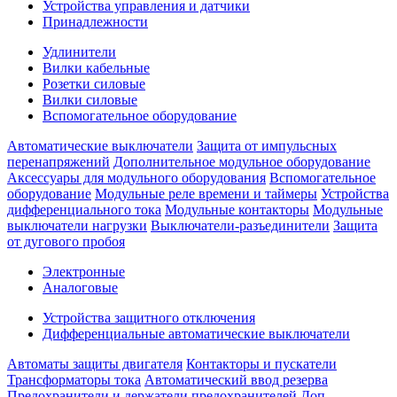
Устройства управления и датчики
Принадлежности
Удлинители
Вилки кабельные
Розетки силовые
Вилки силовые
Вспомогательное оборудование
Автоматические выключатели
Защита от импульсных
перенапряжений
Дополнительное модульное оборудование
Аксессуары для модульного оборудования
Вспомогательное
оборудование
Модульные реле времени и таймеры
Устройства
дифференциального тока
Модульные контакторы
Модульные
выключатели нагрузки
Выключатели-разъединители
Защита
от дугового пробоя
Электронные
Аналоговые
Устройства защитного отключения
Дифференциальные автоматические выключатели
Автоматы защиты двигателя
Контакторы и пускатели
Трансформаторы тока
Автоматический ввод резерва
Предохранители и держатели предохранителей
Доп