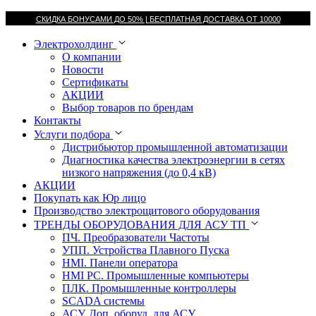
СКИДКА БОНУСАМИ ДО 50% |
БЕСПЛАТНАЯ ДОСТАВКА ОТ
10000
Электрохолдинг
О компании
Новости
Сертификаты
АКЦИИ
Выбор товаров по брендам
Контакты
Услуги подбора
Дистрибьютор промышленной автоматизации
Диагностика качества электроэнергии в сетях
низкого напряжения (до 0,4 кВ)
АКЦИИ
Покупать как Юр лицо
Производство электрощитового оборудования
ТРЕНДЫ ОБОРУДОВАНИЯ ДЛЯ АСУ ТП
ПЧ. Преобразователи Частоты
УПП. Устройства Плавного Пуска
HMI. Панели оператора
HMI РС. Промышленные компьютеры
ПЛК. Промышленные контроллеры
SCADA системы
АСУ. Доп. оборуд. для АСУ