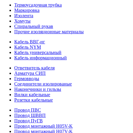
Термоусадочная трубка
Маркировка
Изолента
Хомуты
Спиральный рукав
Прочие изоляционные материалы
Кабель ВВГ-нг
Кабель NYM
Кабель универсальный
Кабель информационный
Ответвитель кабеля
Арматура СИП
Гермовводы
Соединители изолированые
Наконечники и гильзы
Вилки кабельные
Розетки кабельные
Провод ПВС
Провод ШВВП
Провод ПуГВ
Провод монтажный H05V-K
Провод монтажный H07V-K