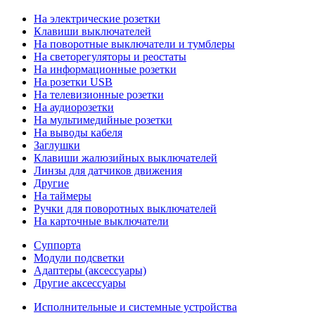
На электрические розетки
Клавиши выключателей
На поворотные выключатели и тумблеры
На светорегуляторы и реостаты
На информационные розетки
На розетки USB
На телевизионные розетки
На аудиорозетки
На мультимедийные розетки
На выводы кабеля
Заглушки
Клавиши жалюзийных выключателей
Линзы для датчиков движения
Другие
На таймеры
Ручки для поворотных выключателей
На карточные выключатели
Суппорта
Модули подсветки
Адаптеры (аксессуары)
Другие аксессуары
Исполнительные и системные устройства