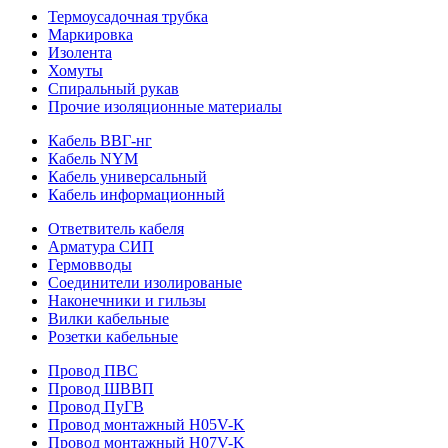
Термоусадочная трубка
Маркировка
Изолента
Хомуты
Спиральный рукав
Прочие изоляционные материалы
Кабель ВВГ-нг
Кабель NYM
Кабель универсальный
Кабель информационный
Ответвитель кабеля
Арматура СИП
Гермовводы
Соединители изолированые
Наконечники и гильзы
Вилки кабельные
Розетки кабельные
Провод ПВС
Провод ШВВП
Провод ПуГВ
Провод монтажный H05V-K
Провод монтажный H07V-K