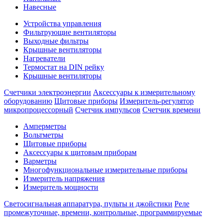
Навесные
Устройства управления
Фильтрующие вентиляторы
Выходные фильтры
Крышные вентиляторы
Нагреватели
Термостат на DIN рейку
Крышные вентиляторы
Счетчики электроэнергии
Аксессуары к измерительному
оборудованию
Щитовые приборы
Измеритель-регулятор
микропроцессорный
Счетчик импульсов
Счетчик времени
Амперметры
Вольтметры
Щитовые приборы
Аксессуары к щитовым приборам
Варметры
Многофункциональные измерительные приборы
Измеритель напряжения
Измеритель мощности
Светосигнальная аппаратура, пульты и джойстики
Реле
промежуточные, времени, контрольные, программируемые