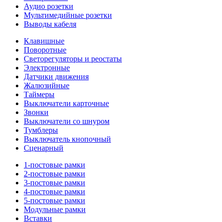
Аудио розетки
Мультимедийные розетки
Выводы кабеля
Клавишные
Поворотные
Светорегуляторы и реостаты
Электронные
Датчики движения
Жалюзийные
Таймеры
Выключатели карточные
Звонки
Выключатели со шнуром
Тумблеры
Выключатель кнопочный
Сценарный
1-постовые рамки
2-постовые рамки
3-постовые рамки
4-постовые рамки
5-постовые рамки
Модульные рамки
Вставки