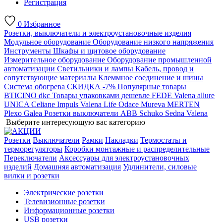
Регистрация
0
Избранное
Розетки, выключатели и электроустановочные изделия
Модульное оборудование
Оборудование низкого напряжения
Инструменты
Шкафы и щитовое оборудование
Измерительное оборудование
Оборудование промышленной
автоматизации
Светильники и лампы
Кабель, провод и
сопутствующие материалы
Клеммное соединение и шины
Система обогрева
СКИДКА -7%
Популярные товары
BTICINO
dkc
Товары упаковками дешевле
FEDE
Valena allure
UNICA
Celiane
Impuls
Valena Life
Odace
Mureva
MERTEN
Plexo
Galea
Розетки выключатели ABB
Schuko
Sedna
Valena
Выберите интересующую вас категорию
Розетки
Выключатели
Рамки
Накладки
Термостаты и
терморегуляторы
Коробки монтажные и распределительные
Переключатели
Аксессуары для электроустановочных
изделий
Домашняя автоматизация
Удлинители, силовые
вилки и розетки
Электрические розетки
Телевизионные розетки
Информационные розетки
USB розетки