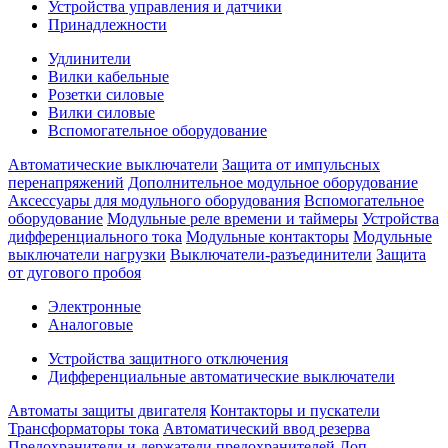
Устройства управления и датчики
Принадлежности
Удлинители
Вилки кабельные
Розетки силовые
Вилки силовые
Вспомогательное оборудование
Автоматические выключатели
Защита от импульсных
перенапряжений
Дополнительное модульное оборудование
Аксессуары для модульного оборудования
Вспомогательное
оборудование
Модульные реле времени и таймеры
Устройства
дифференциального тока
Модульные контакторы
Модульные
выключатели нагрузки
Выключатели-разъединители
Защита
от дугового пробоя
Электронные
Аналоговые
Устройства защитного отключения
Дифференциальные автоматические выключатели
Автоматы защиты двигателя
Контакторы и пускатели
Трансформаторы тока
Автоматический ввод резерва
Предохранители и держатели предохранителей
Доп