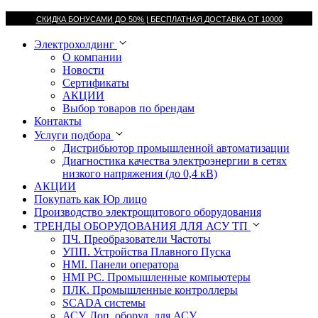
СКИДКА БОНУСАМИ ДО 50% |
БЕСПЛАТНАЯ ДОСТАВКА ОТ
10000
Электрохолдинг
О компании
Новости
Сертификаты
АКЦИИ
Выбор товаров по брендам
Контакты
Услуги подбора
Дистрибьютор промышленной автоматизации
Диагностика качества электроэнергии в сетях
низкого напряжения (до 0,4 кВ)
АКЦИИ
Покупать как Юр лицо
Производство электрощитового оборудования
ТРЕНДЫ ОБОРУДОВАНИЯ ДЛЯ АСУ ТП
ПЧ. Преобразователи Частоты
УПП. Устройства Плавного Пуска
HMI. Панели оператора
HMI РС. Промышленные компьютеры
ПЛК. Промышленные контроллеры
SCADA системы
АСУ. Доп. оборуд. для АСУ