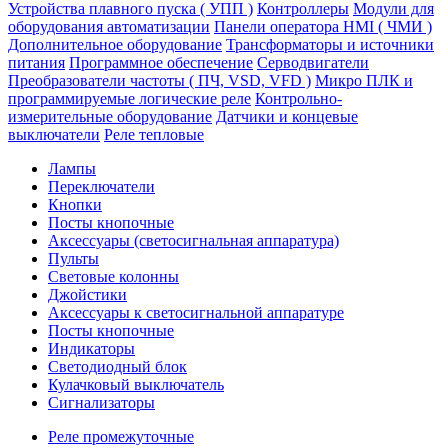
Устройства плавного пуска ( УПП )
Контроллеры
Модули для
оборудования автоматизации
Панели оператора HMI ( ЧМИ )
Дополнительное оборудование
Транcформаторы и источники
питания
Программное обеспечение
Серводвигатели
Преобразователи частоты ( ПЧ, VSD, VFD )
Микро ПЛК и
программируемые логические реле
Контрольно-
измерительные оборудование
Датчики и концевые
выключатели
Реле тепловые
Лампы
Переключатели
Кнопки
Посты кнопочные
Аксессуары (светосигнальная аппаратура)
Пульты
Световые колонны
Джойстики
Аксессуары к светосигнальной аппаратуре
Посты кнопочные
Индикаторы
Светодиодный блок
Кулачковый выключатель
Сигнализаторы
Реле промежуточные