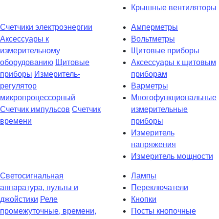
Крышные вентиляторы
Счетчики электроэнергии
Амперметры
Аксессуары к
Вольтметры
измерительному
Щитовые приборы
оборудованию
Щитовые
Аксессуары к щитовым
приборы
Измеритель-
приборам
регулятор
Варметры
микропроцессорный
Многофункциональные
Счетчик импульсов
Счетчик
измерительные
времени
приборы
Измеритель
напряжения
Измеритель мощности
Светосигнальная
Лампы
аппаратура, пульты и
Переключатели
джойстики
Реле
Кнопки
промежуточные, времени,
Посты кнопочные