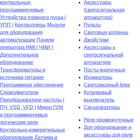
контрольные,
Аксессуары
программируемые
(светосигнальная
Устройства плавного пуска (
аппаратура)
УПП )
Контроллеры
Модули
Пульты
для оборудования
Световые колонны
автоматизации
Панели
Джойстики
оператора HMI ( ЧМИ )
Аксессуары к
Дополнительное
светосигнальной
оборудование
аппаратуре
Транcформаторы и
Посты кнопочные
источники питания
Индикаторы
Программное обеспечение
Светодиодный блок
Серводвигатели
Кулачковый
Преобразователи частоты (
выключатель
ПЧ, VSD, VFD )
Микро ПЛК
Сигнализаторы
и программируемые
Реле промежуточные
логические реле
Доп оборудование и
Контрольно-измерительные
аксессуары для реле
оборудование
Датчики и