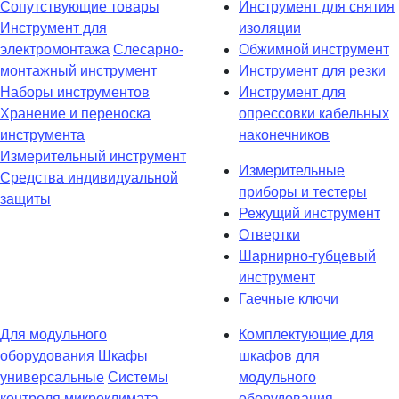
Сопутствующие товары
Инструмент для снятия
Инструмент для
изоляции
электромонтажа
Слесарно-
Обжимной инструмент
монтажный инструмент
Инструмент для резки
Наборы инструментов
Инструмент для
Хранение и переноска
опрессовки кабельных
инструмента
наконечников
Измерительный инструмент
Измерительные
Средства индивидуальной
приборы и тестеры
защиты
Режущий инструмент
Отвертки
Шарнирно-губцевый
инструмент
Гаечные ключи
Для модульного
Комплектующие для
оборудования
Шкафы
шкафов для
универсальные
Системы
модульного
контроля микроклимата
оборудования