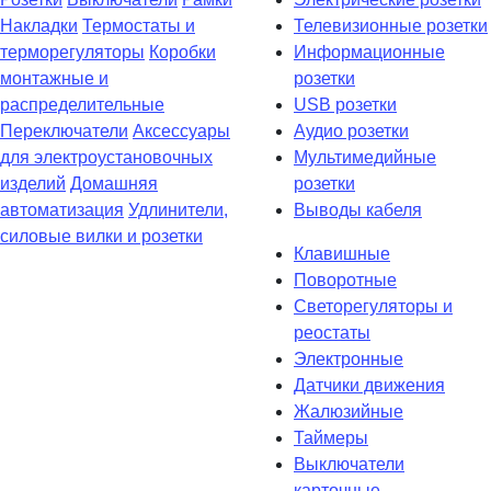
Накладки
Термостаты и
Телевизионные розетки
терморегуляторы
Коробки
Информационные
монтажные и
розетки
распределительные
USB розетки
Переключатели
Аксессуары
Аудио розетки
для электроустановочных
Мультимедийные
изделий
Домашняя
розетки
автоматизация
Удлинители,
Выводы кабеля
силовые вилки и розетки
Клавишные
Поворотные
Светорегуляторы и
реостаты
Электронные
Датчики движения
Жалюзийные
Таймеры
Выключатели
карточные