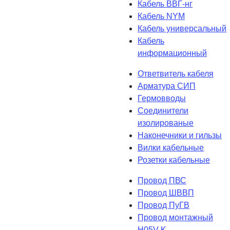
Кабель ВВГ-нг
Кабель NYM
Кабель универсальный
Кабель
информационный
Ответвитель кабеля
Арматура СИП
Гермовводы
Соединители
изолированые
Наконечники и гильзы
Вилки кабельные
Розетки кабельные
Провод ПВС
Провод ШВВП
Провод ПуГВ
Провод монтажный
H05V-K