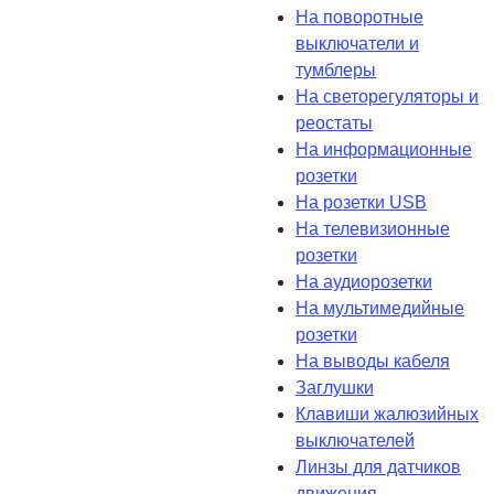
На поворотные
выключатели и
тумблеры
На светорегуляторы и
реостаты
На информационные
розетки
На розетки USB
На телевизионные
розетки
На аудиорозетки
На мультимедийные
розетки
На выводы кабеля
Заглушки
Клавиши жалюзийных
выключателей
Линзы для датчиков
движения