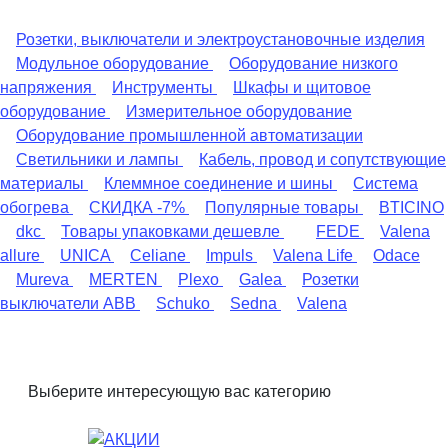
Розетки, выключатели и электроустановочные изделия
Модульное оборудование
Оборудование низкого
напряжения
Инструменты
Шкафы и щитовое
оборудование
Измерительное оборудование
Оборудование промышленной автоматизации
Светильники и лампы
Кабель, провод и сопутствующие
материалы
Клеммное соединение и шины
Система
обогрева
СКИДКА -7%
Популярные товары
BTICINO
dkc
Товары упаковками дешевле
FEDE
Valena
allure
UNICA
Celiane
Impuls
Valena Life
Odace
Mureva
MERTEN
Plexo
Galea
Розетки
выключатели ABB
Schuko
Sedna
Valena
Выберите интересующую вас категорию