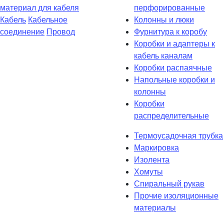
материал для кабеля
перфорированные
Кабель
Кабельное
Колонны и люки
соединение
Провод
Фурнитура к коробу
Коробки и адаптеры к
кабель каналам
Коробки распаячные
Напольные коробки и
колонны
Коробки
распределительные
Термоусадочная трубка
Маркировка
Изолента
Хомуты
Спиральный рукав
Прочие изоляционные
материалы