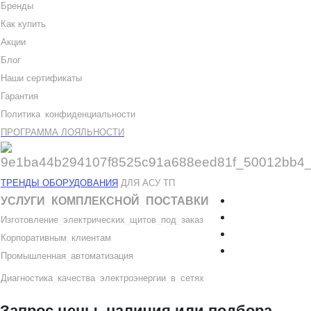
Бренды
Как купить
Акции
Блог
Наши сертификаты
Гарантия
Политика
_
конфиденциальности
ПРОГРАММА ЛОЯЛЬНОСТИ
ТРЕНДЫ ОБОРУДОВАНИЯ
ДЛЯ АСУ ТП
УСЛУГИ
_
КОМПЛЕКСНОЙ
_
ПОСТАВКИ
Изготовление
_
электрических
_
щитов
_
под
_
заказ
Корпоративным
_
клиентам
Промышленная
_
автоматизация
Диагностика
_
качеств
а
_
электроэнергии
_
в
_
сетях
Запрос цены, наличия или подбора