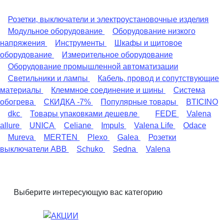
Розетки, выключатели и электроустановочные изделия
Модульное оборудование
Оборудование низкого
напряжения
Инструменты
Шкафы и щитовое
оборудование
Измерительное оборудование
Оборудование промышленной автоматизации
Светильники и лампы
Кабель, провод и сопутствующие
материалы
Клеммное соединение и шины
Система
обогрева
СКИДКА -7%
Популярные товары
BTICINO
dkc
Товары упаковками дешевле
FEDE
Valena
allure
UNICA
Celiane
Impuls
Valena Life
Odace
Mureva
MERTEN
Plexo
Galea
Розетки
выключатели ABB
Schuko
Sedna
Valena
Выберите интересующую вас категорию