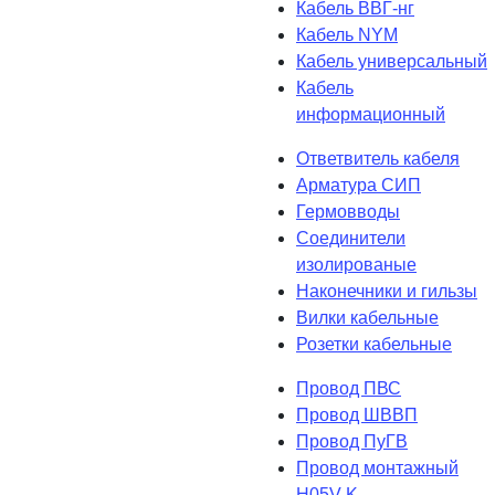
Кабель ВВГ-нг
Кабель NYM
Кабель универсальный
Кабель
информационный
Ответвитель кабеля
Арматура СИП
Гермовводы
Соединители
изолированые
Наконечники и гильзы
Вилки кабельные
Розетки кабельные
Провод ПВС
Провод ШВВП
Провод ПуГВ
Провод монтажный
H05V-K