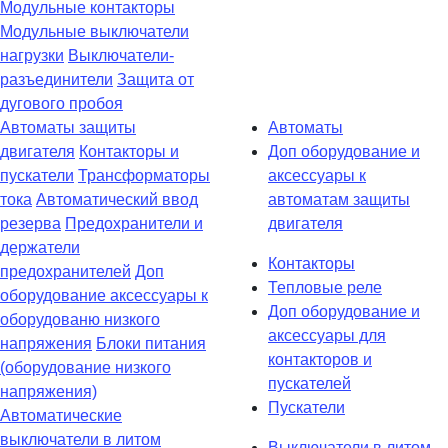
Модульные контакторы
Модульные выключатели
нагрузки
Выключатели-
разъединители
Защита от
дугового пробоя
Автоматы защиты
Автоматы
двигателя
Контакторы и
Доп оборудование и
пускатели
Трансформаторы
аксессуары к
тока
Автоматический ввод
автоматам защиты
резерва
Предохранители и
двигателя
держатели
Контакторы
предохранителей
Доп
Тепловые реле
оборудование аксессуары к
Доп оборудование и
оборудованю низкого
аксессуары для
напряжения
Блоки питания
контакторов и
(оборудование низкого
пускателей
напряжения)
Пускатели
Автоматические
выключатели в литом
Выключатели в литом