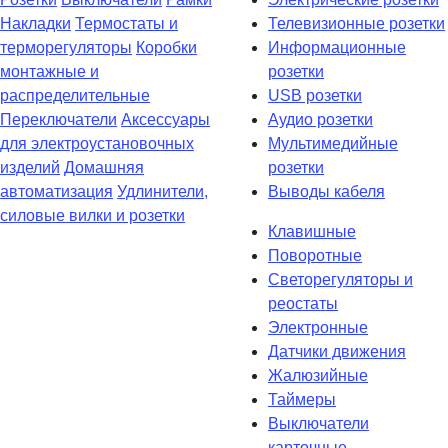
Накладки
Термостаты и
Телевизионные розетки
терморегуляторы
Коробки
Информационные
монтажные и
розетки
распределительные
USB розетки
Переключатели
Аксессуары
Аудио розетки
для электроустановочных
Мультимедийные
изделий
Домашняя
розетки
автоматизация
Удлинители,
Выводы кабеля
силовые вилки и розетки
Клавишные
Поворотные
Светорегуляторы и
реостаты
Электронные
Датчики движения
Жалюзийные
Таймеры
Выключатели
карточные