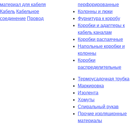
материал для кабеля
перфорированные
Кабель
Кабельное
Колонны и люки
соединение
Провод
Фурнитура к коробу
Коробки и адаптеры к
кабель каналам
Коробки распаячные
Напольные коробки и
колонны
Коробки
распределительные
Термоусадочная трубка
Маркировка
Изолента
Хомуты
Спиральный рукав
Прочие изоляционные
материалы