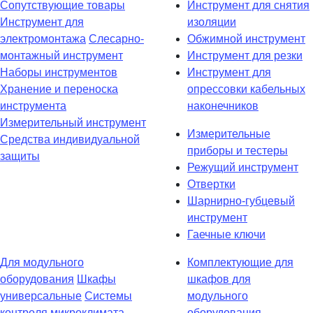
Сопутствующие товары
Инструмент для снятия
Инструмент для
изоляции
электромонтажа
Слесарно-
Обжимной инструмент
монтажный инструмент
Инструмент для резки
Наборы инструментов
Инструмент для
Хранение и переноска
опрессовки кабельных
инструмента
наконечников
Измерительный инструмент
Измерительные
Средства индивидуальной
приборы и тестеры
защиты
Режущий инструмент
Отвертки
Шарнирно-губцевый
инструмент
Гаечные ключи
Для модульного
Комплектующие для
оборудования
Шкафы
шкафов для
универсальные
Системы
модульного
контроля микроклимата
оборудования