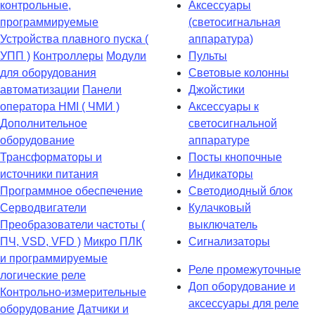
контрольные,
Аксессуары
программируемые
(светосигнальная
Устройства плавного пуска (
аппаратура)
УПП )
Контроллеры
Модули
Пульты
для оборудования
Световые колонны
автоматизации
Панели
Джойстики
оператора HMI ( ЧМИ )
Аксессуары к
Дополнительное
светосигнальной
оборудование
аппаратуре
Транcформаторы и
Посты кнопочные
источники питания
Индикаторы
Программное обеспечение
Светодиодный блок
Серводвигатели
Кулачковый
Преобразователи частоты (
выключатель
ПЧ, VSD, VFD )
Микро ПЛК
Сигнализаторы
и программируемые
Реле промежуточные
логические реле
Доп оборудование и
Контрольно-измерительные
аксессуары для реле
оборудование
Датчики и