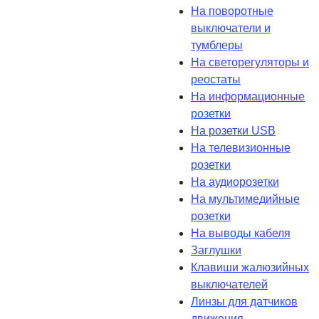
На поворотные
выключатели и
тумблеры
На светорегуляторы и
реостаты
На информационные
розетки
На розетки USB
На телевизионные
розетки
На аудиорозетки
На мультимедийные
розетки
На выводы кабеля
Заглушки
Клавиши жалюзийных
выключателей
Линзы для датчиков
движения