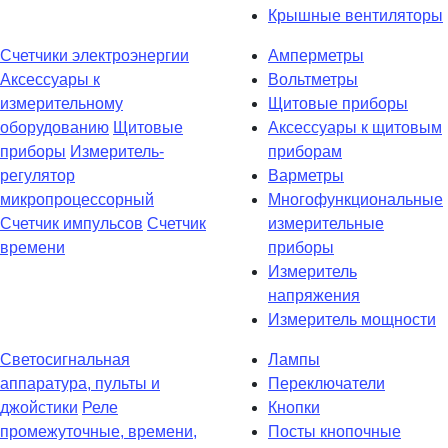
Крышные вентиляторы
Счетчики электроэнергии
Амперметры
Аксессуары к
Вольтметры
измерительному
Щитовые приборы
оборудованию
Щитовые
Аксессуары к щитовым
приборы
Измеритель-
приборам
регулятор
Варметры
микропроцессорный
Многофункциональные
Счетчик импульсов
Счетчик
измерительные
времени
приборы
Измеритель
напряжения
Измеритель мощности
Светосигнальная
Лампы
аппаратура, пульты и
Переключатели
джойстики
Реле
Кнопки
промежуточные, времени,
Посты кнопочные