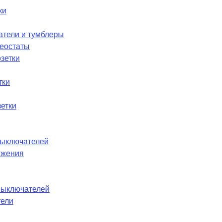
ки
атели и тумблеры
реостаты
зетки
тки
етки
ыключателей
ижения
выключателей
тели