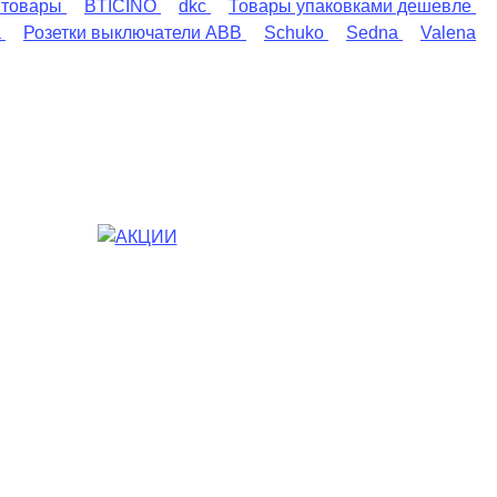
 товары
BTICINO
dkc
Товары упаковками дешевле
a
Розетки выключатели ABB
Schuko
Sedna
Valena