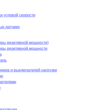
и угловой скорости
ые датчики
оры реактивной мощности)
оры реактивной мощности
а
сель
ников и выключателей нагрузки
ые
нителями
е
 изоляции