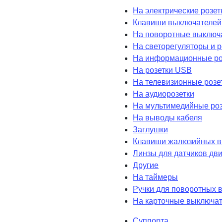
На электрические розет
Клавиши выключателей
На поворотные выключ
На светорегуляторы и 
На информационные ро
На розетки USB
На телевизионные розе
На аудиорозетки
На мультимедийные роз
На выводы кабеля
Заглушки
Клавиши жалюзийных в
Линзы для датчиков дв
Другие
На таймеры
Ручки для поворотных 
На карточные выключа
Суппорта