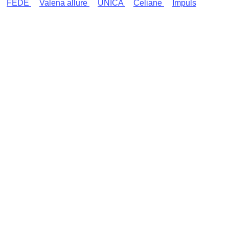
FEDE
Valena allure
UNICA
Celiane
Impuls