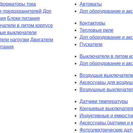
форматоры тока
Автоматы
и предохранителей
Доп
Доп оборудование и ак
ния
Блоки питания
Контакторы
чатели в литом корпусе
Тепловые реле
вые выключатели
Доп оборудование и акс
ели нагрузки
Двигатели
Пускатели
итания
Выключатели в литом к
Доп оборудование и акс
Воздушые выключатели
Аксессуары для возду
Воздушные выключател
Датчики температуры
Кончцевые выключател
Индуктивные и емкостн
Аксессуары (датчики и
Фотоэлектрические дат