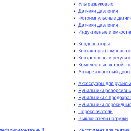
Ультразвуковые
Датчики давления
Фотоимпульсные датчик
Датчики давления
Индуктивные и емкостн
Конденсаторы
Контакторы (компенсат
Контроллеры и регулят
Комплектные устройств
Антирезонансный дрос
Аксессуары для рубиль
Рубильники реверсивн
Рубильники с предохра
Рубильники перекидны
Переключатели
Выключатели нагрузки
лесарно-монтажный
Инструмент для снятия