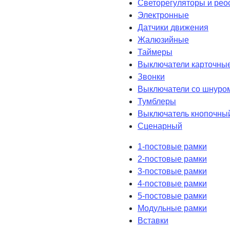
Светорегуляторы и рео
Электронные
Датчики движения
Жалюзийные
Таймеры
Выключатели карточны
Звонки
Выключатели со шнуро
Тумблеры
Выключатель кнопочны
Сценарный
1-постовые рамки
2-постовые рамки
3-постовые рамки
4-постовые рамки
5-постовые рамки
Модульные рамки
Вставки