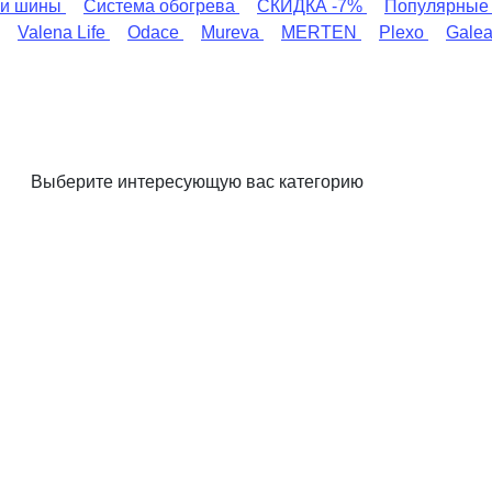
и шины
Система обогрева
СКИДКА -7%
Популярные
Valena Life
Odace
Mureva
MERTEN
Plexo
Gale
Выберите интересующую вас категорию