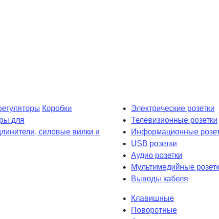
регуляторы
Коробки
Электрические розетки
ры для
Телевизионные розетки
длинители, силовые вилки и
Информационные розет
USB розетки
Аудио розетки
Мультимедийные розет
Выводы кабеля
Клавишные
Поворотные