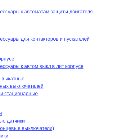
сессуары к автоматам защиты двигателя
ессуары для контакторов и пускателей
орпусе
ессуары к автом выкл в лит корпусе
 выкатные
шных выключателей
и стационарные
и
ые датчики
 концевые выключатели)
чики