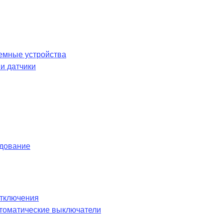
емные устройства
и датчики
удование
отключения
оматические выключатели