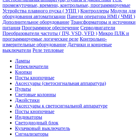
промежуточные, времени, контрольные, программируемые
Устройства плавного пуска ( УПП )
Контроллеры
Модули для
оборудования автоматизации
Панели оператора HMI ( ЧМИ )
Дополнительное оборудование
Транcформаторы и источники
питания
Программное обеспечение
Серводвигатели
Преобразователи частоты ( ПЧ, VSD, VFD )
Микро ПЛК и
программируемые логические реле
Контрольно-
измерительные оборудование
Датчики и концевые
выключатели
Реле тепловые
Лампы
Переключатели
Кнопки
Посты кнопочные
Аксессуары (светосигнальная аппаратура)
Пульты
Световые колонны
Джойстики
Аксессуары к светосигнальной аппаратуре
Посты кнопочные
Индикаторы
Светодиодный блок
Кулачковый выключатель
Сигнализаторы