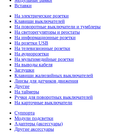
Модульные рамки
Вставки
На электрические розетки
Клавиши выключателей
На поворотные выключатели и тумблеры
На светорегуляторы и реостаты
На информационные розетки
На розетки USB
На телевизионные розетки
На аудиорозетки
На мультимедийные розетки
На выводы кабеля
Заглушки
Клавиши жалюзийных выключателей
Линзы для датчиков движения
Другие
На таймеры
Ручки для поворотных выключателей
На карточные выключатели
Суппорта
Модули подсветки
Адаптеры (аксессуары)
Другие аксессуары