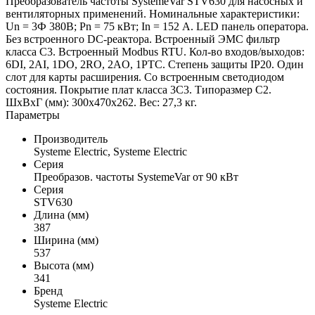
Преобразователь частоты SystemeVar STV630 для насосных и
вентиляторных применений. Номинальные характеристики:
Un = 3Ф 380В; Pn = 75 кВт; In = 152 А. LED панель оператора.
Без встроенного DC-реактора. Встроенный ЭМС фильтр
класса С3. Встроенный Modbus RTU. Кол-во входов/выходов:
6DI, 2AI, 1DO, 2RO, 2AO, 1PTC. Степень защиты IP20. Один
слот для карты расширения. Со встроенным светодиодом
состояния. Покрытие плат класса 3С3. Типоразмер C2.
ШxВxГ (мм): 300х470x262. Вес: 27,3 кг.
Параметры
Производитель
Systeme Electric, Systeme Electric
Серия
Преобразов. частоты SystemeVar от 90 кВт
Серия
STV630
Длина (мм)
387
Ширина (мм)
537
Высота (мм)
341
Бренд
Systeme Electric