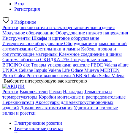
Вход
Регистрация
0
Избранное
Розетки, выключатели и электроустановочные изделия
Модульное оборудование
Оборудование низкого напряжения
Инструменты
Шкафы и щитовое оборудование
Измерительное оборудование
Оборудование промышленной
автоматизации
Светильники и лампы
Кабель, провод и
сопутствующие материалы
Клеммное соединение и шины
Система обогрева
СКИДКА -7%
Популярные товары
BTICINO
dkc
Товары упаковками дешевле
FEDE
Valena allure
UNICA
Celiane
Impuls
Valena Life
Odace
Mureva
MERTEN
Plexo
Galea
Розетки выключатели ABB
Schuko
Sedna
Valena
Выберите интересующую вас категорию
Розетки
Выключатели
Рамки
Накладки
Термостаты и
терморегуляторы
Коробки монтажные и распределительные
Переключатели
Аксессуары для электроустановочных
изделий
Домашняя автоматизация
Удлинители, силовые
вилки и розетки
Электрические розетки
Телевизионные розетки