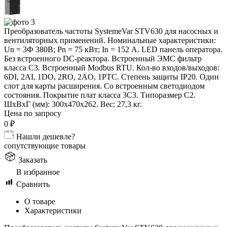
Преобразователь частоты SystemeVar STV630 для насосных и
вентиляторных применений. Номинальные характеристики:
Un = 3Ф 380В; Pn = 75 кВт; In = 152 А. LED панель оператора.
Без встроенного DC-реактора. Встроенный ЭМС фильтр
класса С3. Встроенный Modbus RTU. Кол-во входов/выходов:
6DI, 2AI, 1DO, 2RO, 2AO, 1PTC. Степень защиты IP20. Один
слот для карты расширения. Со встроенным светодиодом
состояния. Покрытие плат класса 3С3. Типоразмер C2.
ШxВxГ (мм): 300х470x262. Вес: 27,3 кг.
Цена по запросу
0
₽
Нашли дешевле?
сопутствующие товары
Заказать
В избранное
Сравнить
О товаре
Характеристики