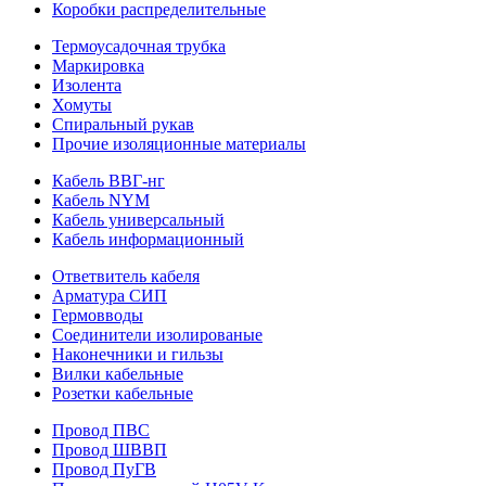
Коробки распределительные
Термоусадочная трубка
Маркировка
Изолента
Хомуты
Спиральный рукав
Прочие изоляционные материалы
Кабель ВВГ-нг
Кабель NYM
Кабель универсальный
Кабель информационный
Ответвитель кабеля
Арматура СИП
Гермовводы
Соединители изолированые
Наконечники и гильзы
Вилки кабельные
Розетки кабельные
Провод ПВС
Провод ШВВП
Провод ПуГВ