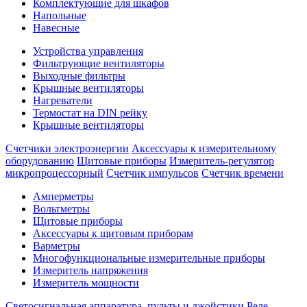
Комплектующие для шкафов
Напольные
Навесные
Устройства управления
Фильтрующие вентиляторы
Выходные фильтры
Крышные вентиляторы
Нагреватели
Термостат на DIN рейку
Крышные вентиляторы
Счетчики электроэнергии
Аксессуары к измерительному
оборудованию
Щитовые приборы
Измеритель-регулятор
микропроцессорный
Счетчик импульсов
Счетчик времени
Амперметры
Вольтметры
Щитовые приборы
Аксессуары к щитовым приборам
Варметры
Многофункциональные измерительные приборы
Измеритель напряжения
Измеритель мощности
Светосигнальная аппаратура, пульты и джойстики
Реле