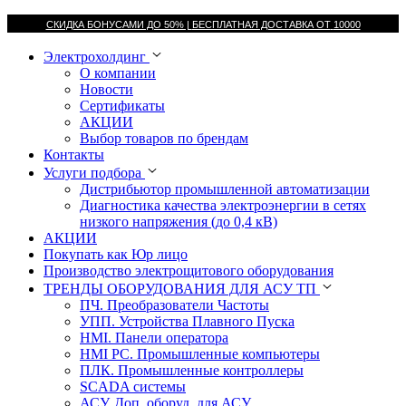
СКИДКА БОНУСАМИ ДО 50% |
БЕСПЛАТНАЯ ДОСТАВКА ОТ
10000
Электрохолдинг
О компании
Новости
Сертификаты
АКЦИИ
Выбор товаров по брендам
Контакты
Услуги подбора
Дистрибьютор промышленной автоматизации
Диагностика качества электроэнергии в сетях
низкого напряжения (до 0,4 кВ)
АКЦИИ
Покупать как Юр лицо
Производство электрощитового оборудования
ТРЕНДЫ ОБОРУДОВАНИЯ ДЛЯ АСУ ТП
ПЧ. Преобразователи Частоты
УПП. Устройства Плавного Пуска
HMI. Панели оператора
HMI РС. Промышленные компьютеры
ПЛК. Промышленные контроллеры
SCADA системы
АСУ. Доп. оборуд. для АСУ