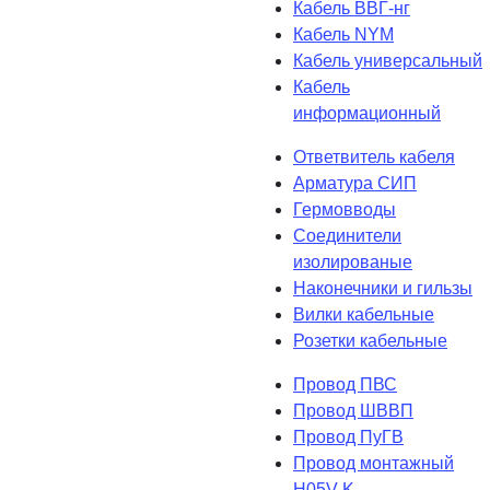
Кабель ВВГ-нг
Кабель NYM
Кабель универсальный
Кабель
информационный
Ответвитель кабеля
Арматура СИП
Гермовводы
Соединители
изолированые
Наконечники и гильзы
Вилки кабельные
Розетки кабельные
Провод ПВС
Провод ШВВП
Провод ПуГВ
Провод монтажный
H05V-K