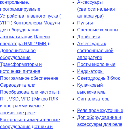
контрольные,
Аксессуары
программируемые
(светосигнальная
Устройства плавного пуска (
аппаратура)
УПП )
Контроллеры
Модули
Пульты
для оборудования
Световые колонны
автоматизации
Панели
Джойстики
оператора HMI ( ЧМИ )
Аксессуары к
Дополнительное
светосигнальной
оборудование
аппаратуре
Транcформаторы и
Посты кнопочные
источники питания
Индикаторы
Программное обеспечение
Светодиодный блок
Серводвигатели
Кулачковый
Преобразователи частоты (
выключатель
ПЧ, VSD, VFD )
Микро ПЛК
Сигнализаторы
и программируемые
Реле промежуточные
логические реле
Доп оборудование и
Контрольно-измерительные
аксессуары для реле
оборудование
Датчики и