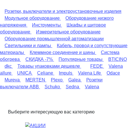
Розетки, выключатели и электроустановочные изделия
Модульное оборудование
Оборудование низкого
напряжения
Инструменты
Шкафы и щитовое
оборудование
Измерительное оборудование
Оборудование промышленной автоматизации
Светильники и лампы
Кабель, провод и сопутствующие
материалы
Клеммное соединение и шины
Система
обогрева
СКИДКА -7%
Популярные товары
BTICINO
dkc
Товары упаковками дешевле
FEDE
Valena
allure
UNICA
Celiane
Impuls
Valena Life
Odace
Mureva
MERTEN
Plexo
Galea
Розетки
выключатели ABB
Schuko
Sedna
Valena
Выберите интересующую вас категорию