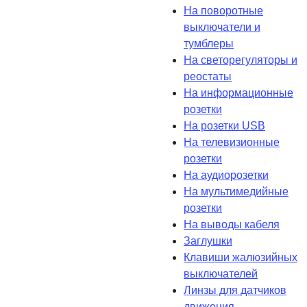
На поворотные
выключатели и
тумблеры
На светорегуляторы и
реостаты
На информационные
розетки
На розетки USB
На телевизионные
розетки
На аудиорозетки
На мультимедийные
розетки
На выводы кабеля
Заглушки
Клавиши жалюзийных
выключателей
Линзы для датчиков
движения