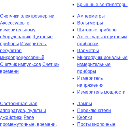
Крышные вентиляторы
Счетчики электроэнергии
Амперметры
Аксессуары к
Вольтметры
измерительному
Щитовые приборы
оборудованию
Щитовые
Аксессуары к щитовым
приборы
Измеритель-
приборам
регулятор
Варметры
микропроцессорный
Многофункциональные
Счетчик импульсов
Счетчик
измерительные
времени
приборы
Измеритель
напряжения
Измеритель мощности
Светосигнальная
Лампы
аппаратура, пульты и
Переключатели
джойстики
Реле
Кнопки
промежуточные, времени,
Посты кнопочные