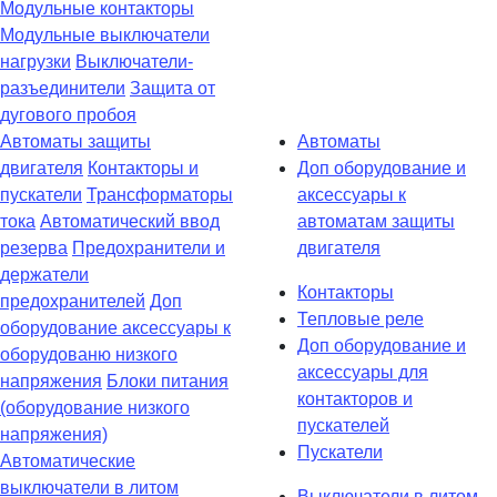
Модульные контакторы
Модульные выключатели
нагрузки
Выключатели-
разъединители
Защита от
дугового пробоя
Автоматы защиты
Автоматы
двигателя
Контакторы и
Доп оборудование и
пускатели
Трансформаторы
аксессуары к
тока
Автоматический ввод
автоматам защиты
резерва
Предохранители и
двигателя
держатели
Контакторы
предохранителей
Доп
Тепловые реле
оборудование аксессуары к
Доп оборудование и
оборудованю низкого
аксессуары для
напряжения
Блоки питания
контакторов и
(оборудование низкого
пускателей
напряжения)
Пускатели
Автоматические
выключатели в литом
Выключатели в литом