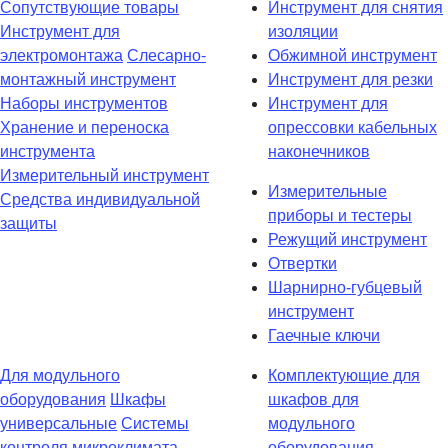
Сопутствующие товары
Инструмент для снятия
Инструмент для
изоляции
электромонтажа
Слесарно-
Обжимной инструмент
монтажный инструмент
Инструмент для резки
Наборы инструментов
Инструмент для
Хранение и переноска
опрессовки кабельных
инструмента
наконечников
Измерительный инструмент
Измерительные
Средства индивидуальной
приборы и тестеры
защиты
Режущий инструмент
Отвертки
Шарнирно-губцевый
инструмент
Гаечные ключи
Для модульного
Комплектующие для
оборудования
Шкафы
шкафов для
универсальные
Системы
модульного
контроля микроклимата
оборудования