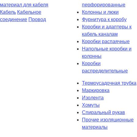
материал для кабеля
перфорированные
Кабель
Кабельное
Колонны и люки
соединение
Провод
Фурнитура к коробу
Коробки и адаптеры к
кабель каналам
Коробки распаячные
Напольные коробки и
колонны
Коробки
распределительные
Термоусадочная трубка
Маркировка
Изолента
Хомуты
Спиральный рукав
Прочие изоляционные
материалы