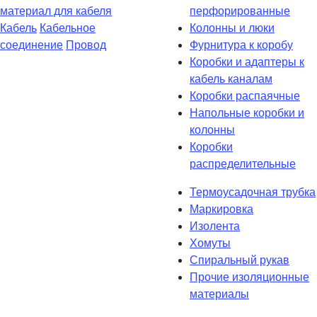
материал для кабеля
перфорированные
Кабель
Кабельное
Колонны и люки
соединение
Провод
Фурнитура к коробу
Коробки и адаптеры к
кабель каналам
Коробки распаячные
Напольные коробки и
колонны
Коробки
распределительные
Термоусадочная трубка
Маркировка
Изолента
Хомуты
Спиральный рукав
Прочие изоляционные
материалы