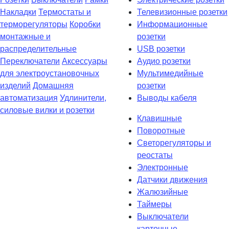
Накладки
Термостаты и
Телевизионные розетки
терморегуляторы
Коробки
Информационные
монтажные и
розетки
распределительные
USB розетки
Переключатели
Аксессуары
Аудио розетки
для электроустановочных
Мультимедийные
изделий
Домашняя
розетки
автоматизация
Удлинители,
Выводы кабеля
силовые вилки и розетки
Клавишные
Поворотные
Светорегуляторы и
реостаты
Электронные
Датчики движения
Жалюзийные
Таймеры
Выключатели
карточные