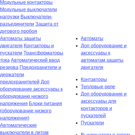
Модульные контакторы
Модульные выключатели
нагрузки
Выключатели-
разъединители
Защита от
дугового пробоя
Автоматы защиты
Автоматы
двигателя
Контакторы и
Доп оборудование и
пускатели
Трансформаторы
аксессуары к
тока
Автоматический ввод
автоматам защиты
резерва
Предохранители и
двигателя
держатели
Контакторы
предохранителей
Доп
Тепловые реле
оборудование аксессуары к
Доп оборудование и
оборудованю низкого
аксессуары для
напряжения
Блоки питания
контакторов и
(оборудование низкого
пускателей
напряжения)
Пускатели
Автоматические
выключатели в литом
Выключатели в литом