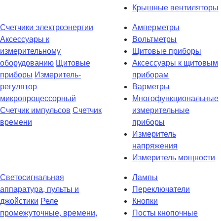
Крышные вентиляторы
Счетчики электроэнергии
Амперметры
Аксессуары к
Вольтметры
измерительному
Щитовые приборы
оборудованию
Щитовые
Аксессуары к щитовым
приборы
Измеритель-
приборам
регулятор
Варметры
микропроцессорный
Многофункциональные
Счетчик импульсов
Счетчик
измерительные
времени
приборы
Измеритель
напряжения
Измеритель мощности
Светосигнальная
Лампы
аппаратура, пульты и
Переключатели
джойстики
Реле
Кнопки
промежуточные, времени,
Посты кнопочные