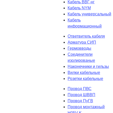
Кабель ВВГ-нг
Кабель NYM
Кабель универсальный
Кабель
информационный
Ответвитель кабеля
Арматура СИП
Гермовводы
Соединители
изолированые
Наконечники и гильзы
Вилки кабельные
Розетки кабельные
Провод ПВС
Провод ШВВП
Провод ПуГВ
Провод монтажный
H05V-K