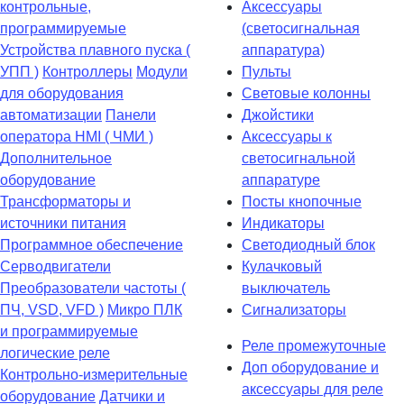
контрольные,
Аксессуары
программируемые
(светосигнальная
Устройства плавного пуска (
аппаратура)
УПП )
Контроллеры
Модули
Пульты
для оборудования
Световые колонны
автоматизации
Панели
Джойстики
оператора HMI ( ЧМИ )
Аксессуары к
Дополнительное
светосигнальной
оборудование
аппаратуре
Транcформаторы и
Посты кнопочные
источники питания
Индикаторы
Программное обеспечение
Светодиодный блок
Серводвигатели
Кулачковый
Преобразователи частоты (
выключатель
ПЧ, VSD, VFD )
Микро ПЛК
Сигнализаторы
и программируемые
Реле промежуточные
логические реле
Доп оборудование и
Контрольно-измерительные
аксессуары для реле
оборудование
Датчики и