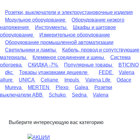
Розетки, выключатели и электроустановочные изделия
Модульное оборудование
Оборудование низкого
напряжения
Инструменты
Шкафы и щитовое
оборудование
Измерительное оборудование
Оборудование промышленной автоматизации
Светильники и лампы
Кабель, провод и сопутствующие
материалы
Клеммное соединение и шины
Система
обогрева
СКИДКА -7%
Популярные товары
BTICINO
dkc
Товары упаковками дешевле
FEDE
Valena
allure
UNICA
Celiane
Impuls
Valena Life
Odace
Mureva
MERTEN
Plexo
Galea
Розетки
выключатели ABB
Schuko
Sedna
Valena
Выберите интересующую вас категорию