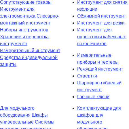
Сопутствующие товары
Инструмент для снятия
Инструмент для
изоляции
электромонтажа
Слесарно-
Обжимной инструмент
монтажный инструмент
Инструмент для резки
Наборы инструментов
Инструмент для
Хранение и переноска
опрессовки кабельных
инструмента
наконечников
Измерительный инструмент
Измерительные
Средства индивидуальной
приборы и тестеры
защиты
Режущий инструмент
Отвертки
Шарнирно-губцевый
инструмент
Гаечные ключи
Для модульного
Комплектующие для
оборудования
Шкафы
шкафов для
универсальные
Системы
модульного
контроля микроклимата
оборудования