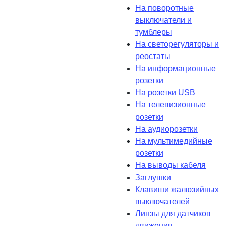
На поворотные
выключатели и
тумблеры
На светорегуляторы и
реостаты
На информационные
розетки
На розетки USB
На телевизионные
розетки
На аудиорозетки
На мультимедийные
розетки
На выводы кабеля
Заглушки
Клавиши жалюзийных
выключателей
Линзы для датчиков
движения