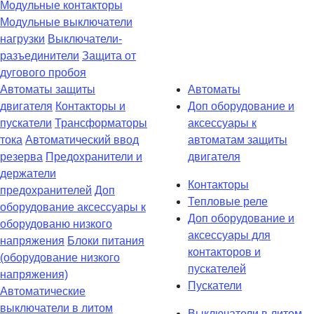
Модульные контакторы
Модульные выключатели
нагрузки
Выключатели-
разъединители
Защита от
дугового пробоя
Автоматы защиты
Автоматы
двигателя
Контакторы и
Доп оборудование и
пускатели
Трансформаторы
аксессуары к
тока
Автоматический ввод
автоматам защиты
резерва
Предохранители и
двигателя
держатели
Контакторы
предохранителей
Доп
Тепловые реле
оборудование аксессуары к
Доп оборудование и
оборудованю низкого
аксессуары для
напряжения
Блоки питания
контакторов и
(оборудование низкого
пускателей
напряжения)
Пускатели
Автоматические
выключатели в литом
Выключатели в литом