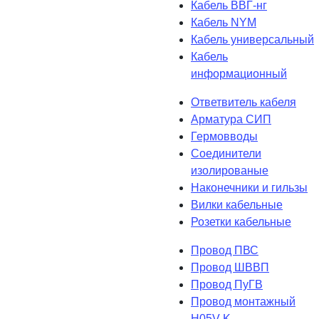
Кабель ВВГ-нг
Кабель NYM
Кабель универсальный
Кабель
информационный
Ответвитель кабеля
Арматура СИП
Гермовводы
Соединители
изолированые
Наконечники и гильзы
Вилки кабельные
Розетки кабельные
Провод ПВС
Провод ШВВП
Провод ПуГВ
Провод монтажный
H05V-K