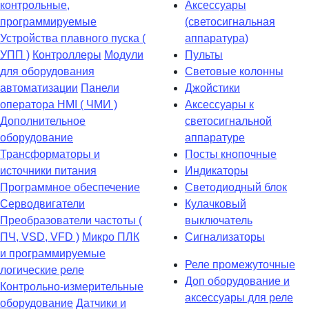
контрольные,
Аксессуары
программируемые
(светосигнальная
Устройства плавного пуска (
аппаратура)
УПП )
Контроллеры
Модули
Пульты
для оборудования
Световые колонны
автоматизации
Панели
Джойстики
оператора HMI ( ЧМИ )
Аксессуары к
Дополнительное
светосигнальной
оборудование
аппаратуре
Транcформаторы и
Посты кнопочные
источники питания
Индикаторы
Программное обеспечение
Светодиодный блок
Серводвигатели
Кулачковый
Преобразователи частоты (
выключатель
ПЧ, VSD, VFD )
Микро ПЛК
Сигнализаторы
и программируемые
Реле промежуточные
логические реле
Доп оборудование и
Контрольно-измерительные
аксессуары для реле
оборудование
Датчики и