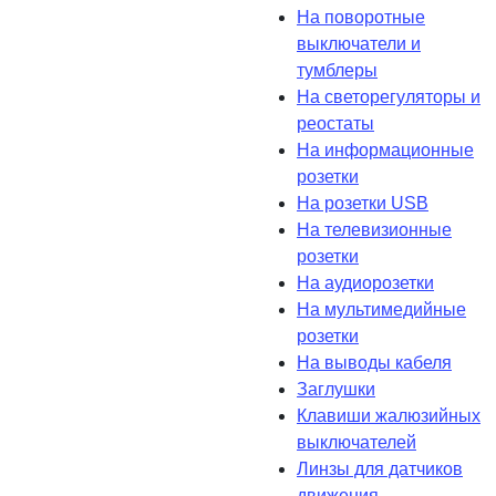
На поворотные
выключатели и
тумблеры
На светорегуляторы и
реостаты
На информационные
розетки
На розетки USB
На телевизионные
розетки
На аудиорозетки
На мультимедийные
розетки
На выводы кабеля
Заглушки
Клавиши жалюзийных
выключателей
Линзы для датчиков
движения