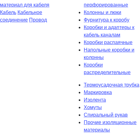
материал для кабеля
перфорированные
Кабель
Кабельное
Колонны и люки
соединение
Провод
Фурнитура к коробу
Коробки и адаптеры к
кабель каналам
Коробки распаячные
Напольные коробки и
колонны
Коробки
распределительные
Термоусадочная трубка
Маркировка
Изолента
Хомуты
Спиральный рукав
Прочие изоляционные
материалы