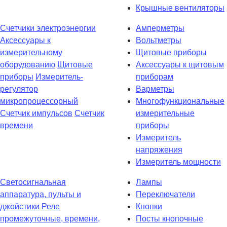
Крышные вентиляторы
Счетчики электроэнергии
Амперметры
Аксессуары к
Вольтметры
измерительному
Щитовые приборы
оборудованию
Щитовые
Аксессуары к щитовым
приборы
Измеритель-
приборам
регулятор
Варметры
микропроцессорный
Многофункциональные
Счетчик импульсов
Счетчик
измерительные
времени
приборы
Измеритель
напряжения
Измеритель мощности
Светосигнальная
Лампы
аппаратура, пульты и
Переключатели
джойстики
Реле
Кнопки
промежуточные, времени,
Посты кнопочные