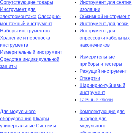
Сопутствующие товары
Инструмент для снятия
Инструмент для
изоляции
электромонтажа
Слесарно-
Обжимной инструмент
монтажный инструмент
Инструмент для резки
Наборы инструментов
Инструмент для
Хранение и переноска
опрессовки кабельных
инструмента
наконечников
Измерительный инструмент
Измерительные
Средства индивидуальной
приборы и тестеры
защиты
Режущий инструмент
Отвертки
Шарнирно-губцевый
инструмент
Гаечные ключи
Для модульного
Комплектующие для
оборудования
Шкафы
шкафов для
универсальные
Системы
модульного
контроля микроклимата
оборудования