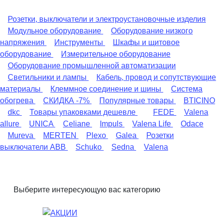
Розетки, выключатели и электроустановочные изделия
Модульное оборудование
Оборудование низкого
напряжения
Инструменты
Шкафы и щитовое
оборудование
Измерительное оборудование
Оборудование промышленной автоматизации
Светильники и лампы
Кабель, провод и сопутствующие
материалы
Клеммное соединение и шины
Система
обогрева
СКИДКА -7%
Популярные товары
BTICINO
dkc
Товары упаковками дешевле
FEDE
Valena
allure
UNICA
Celiane
Impuls
Valena Life
Odace
Mureva
MERTEN
Plexo
Galea
Розетки
выключатели ABB
Schuko
Sedna
Valena
Выберите интересующую вас категорию