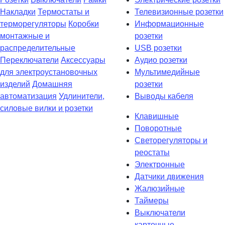
Накладки
Термостаты и
Телевизионные розетки
терморегуляторы
Коробки
Информационные
монтажные и
розетки
распределительные
USB розетки
Переключатели
Аксессуары
Аудио розетки
для электроустановочных
Мультимедийные
изделий
Домашняя
розетки
автоматизация
Удлинители,
Выводы кабеля
силовые вилки и розетки
Клавишные
Поворотные
Светорегуляторы и
реостаты
Электронные
Датчики движения
Жалюзийные
Таймеры
Выключатели
карточные