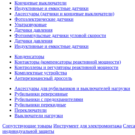
Кончцевые выключатели
Индуктивные и емкостные датчики
Аксессуары (датчики и концевые выключатели)
Фотоэлектрические датчики
Ультразвуковые
Датчики давления
Фотоимпульсные датчики угловой скорости
Датчики давления
Индуктивные и емкостные датчики
Конденсаторы
Контакторы (компенсаторы реактивной мощности)
Контроллеры и регуляторы реактивной мощности
Комплектные устройства
Антирезонансный дроссель
Аксессуары для рубильников и выключателей нагрузки
Рубильники реверсивные
Рубильники с предохранителями
Рубильники перекидные
Переключатели
Выключатели нагрузки
Сопутствующие товары
Инструмент для электромонтажа
Слес
индивидуальной защиты