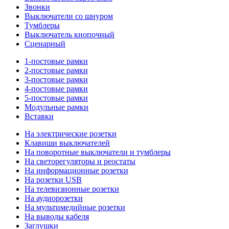
Звонки
Выключатели со шнуром
Тумблеры
Выключатель кнопочный
Сценарный
1-постовые рамки
2-постовые рамки
3-постовые рамки
4-постовые рамки
5-постовые рамки
Модульные рамки
Вставки
На электрические розетки
Клавиши выключателей
На поворотные выключатели и тумблеры
На светорегуляторы и реостаты
На информационные розетки
На розетки USB
На телевизионные розетки
На аудиорозетки
На мультимедийные розетки
На выводы кабеля
Заглушки