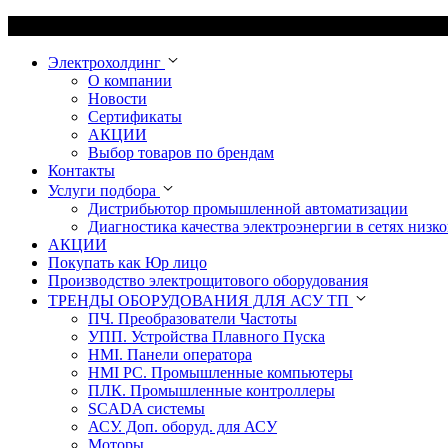
Электрохолдинг
О компании
Новости
Сертификаты
АКЦИИ
Выбор товаров по брендам
Контакты
Услуги подбора
Дистрибьютор промышленной автоматизации
Диагностика качества электроэнергии в сетях низко
АКЦИИ
Покупать как Юр лицо
Производство электрощитового оборудования
ТРЕНДЫ ОБОРУДОВАНИЯ ДЛЯ АСУ ТП
ПЧ. Преобразователи Частоты
УПП. Устройства Плавного Пуска
HMI. Панели оператора
HMI РС. Промышленные компьютеры
ПЛК. Промышленные контроллеры
SCADA системы
АСУ. Доп. оборуд. для АСУ
Моторы