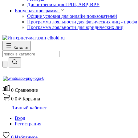
Диспетчеризация ГРЩ, АВР, ВРУ
Бонусная программа
Общие условия для онлайн-пользователей
Программа лояльности для физических лиц - профи
Программа лояльности для юридических лиц
Каталог
0
Сравнение
0
0 ₽
Корзина
Личный кабинет
Вход
Регистрация
0
Избранное