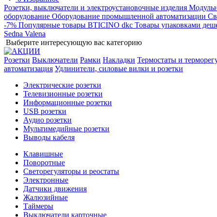
Розетки, выключатели и электроустановочные изделия
Модульн
оборудование
Оборудование промышленной автоматизации
Св
-7%
Популярные товары
BTICINO
dkc
Товары упаковками деш
Sedna
Valena
Выберите интересующую вас категорию
Розетки
Выключатели
Рамки
Накладки
Термостаты и терморег
автоматизация
Удлинители, силовые вилки и розетки
Электрические розетки
Телевизионные розетки
Информационные розетки
USB розетки
Аудио розетки
Мультимедийные розетки
Выводы кабеля
Клавишные
Поворотные
Светорегуляторы и реостаты
Электронные
Датчики движения
Жалюзийные
Таймеры
Выключатели карточные