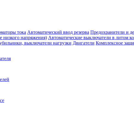
маторы тока
Автоматический ввод резерва
Предохранители и д
е низкого напряжения)
Автоматические выключатели в литом к
убильники, выключатели нагрузки
Двигатели
Комплексное защи
ателя
телей
се