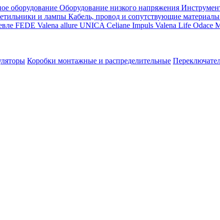
ое оборудование
Оборудование низкого напряжения
Инструмен
етильники и лампы
Кабель, провод и сопутствующие материалы
евле
FEDE
Valena allure
UNICA
Celiane
Impuls
Valena Life
Odace
M
уляторы
Коробки монтажные и распределительные
Переключате