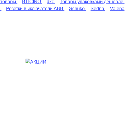
 товары
BTICINO
dkc
Товары упаковками дешевле
a
Розетки выключатели ABB
Schuko
Sedna
Valena