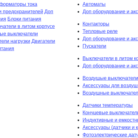
форматоры тока
Автоматы
и предохранителей
Доп
Доп оборудование и ак
ния
Блоки питания
Контакторы
чатели в литом корпусе
Тепловые реле
вые выключатели
Доп оборудование и акс
ели нагрузки
Двигатели
Пускатели
итания
Выключатели в литом к
Доп оборудование и акс
Воздушые выключатели
Аксессуары для возду
Воздушные выключател
Датчики температуры
Кончцевые выключател
Индуктивные и емкостн
Аксессуары (датчики и
Фотоэлектрические дат