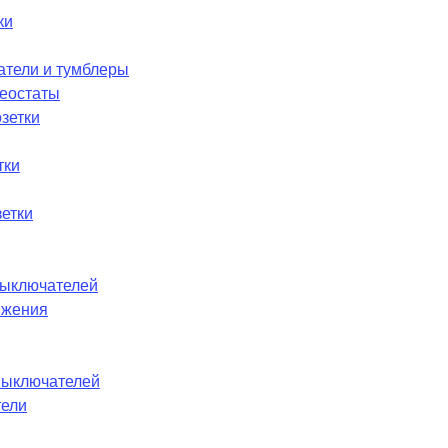
ки
атели и тумблеры
реостаты
зетки
тки
етки
ыключателей
ижения
выключателей
тели