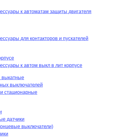
сессуары к автоматам защиты двигателя
ессуары для контакторов и пускателей
орпусе
ессуары к автом выкл в лит корпусе
 выкатные
шных выключателей
и стационарные
и
ые датчики
 концевые выключатели)
чики