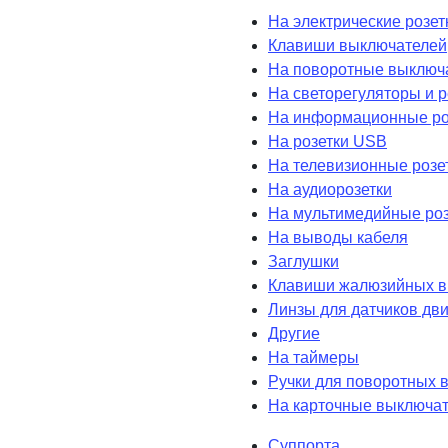
На электрические розет
Клавиши выключателей
На поворотные выключ
На светорегуляторы и 
На информационные ро
На розетки USB
На телевизионные розе
На аудиорозетки
На мультимедийные роз
На выводы кабеля
Заглушки
Клавиши жалюзийных в
Линзы для датчиков дв
Другие
На таймеры
Ручки для поворотных 
На карточные выключа
Суппорта