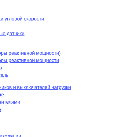
и угловой скорости
ые датчики
оры реактивной мощности)
оры реактивной мощности
а
сель
ников и выключателей нагрузки
ые
нителями
е
 изоляции