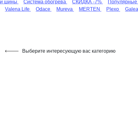
и шины
Система обогрева
СКИДКА -7%
Популярные
Valena Life
Odace
Mureva
MERTEN
Plexo
Gale
Выберите интересующую вас категорию