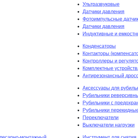
Ультразвуковые
Датчики давления
Фотоимпульсные датчик
Датчики давления
Индуктивные и емкостн
Конденсаторы
Контакторы (компенсат
Контроллеры и регулят
Комплектные устройств
Антирезонансный дрос
Аксессуары для рубиль
Рубильники реверсивн
Рубильники с предохра
Рубильники перекидны
Переключатели
Выключатели нагрузки
лесарно-монтажный
Инструмент для снятия