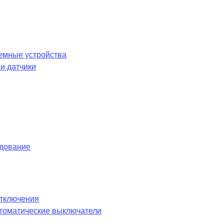
емные устройства
и датчики
удование
отключения
оматические выключатели