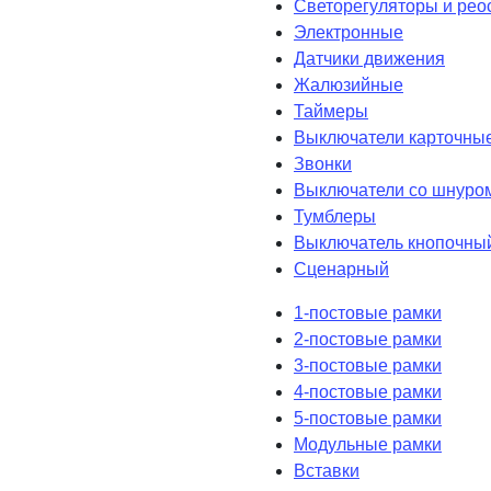
Светорегуляторы и рео
Электронные
Датчики движения
Жалюзийные
Таймеры
Выключатели карточны
Звонки
Выключатели со шнуро
Тумблеры
Выключатель кнопочны
Сценарный
1-постовые рамки
2-постовые рамки
3-постовые рамки
4-постовые рамки
5-постовые рамки
Модульные рамки
Вставки