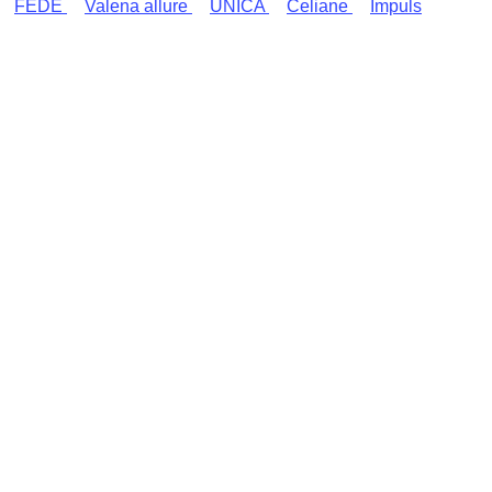
FEDE
Valena allure
UNICA
Celiane
Impuls