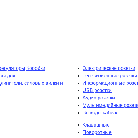
регуляторы
Коробки
Электрические розетки
ры для
Телевизионные розетки
длинители, силовые вилки и
Информационные розет
USB розетки
Аудио розетки
Мультимедийные розет
Выводы кабеля
Клавишные
Поворотные