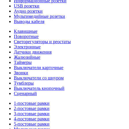
Информационные розетки
USB розетки
Аудио розетки
Мультимедийные розетки
Выводы кабеля
Клавишные
Поворотные
Светорегуляторы и реостаты
Электронные
Датчики движения
Жалюзийные
Таймеры
Выключатели карточные
Звонки
Выключатели со шнуром
Тумблеры
Выключатель кнопочный
Сценарный
1-постовые рамки
2-постовые рамки
3-постовые рамки
4-постовые рамки
5-постовые рамки