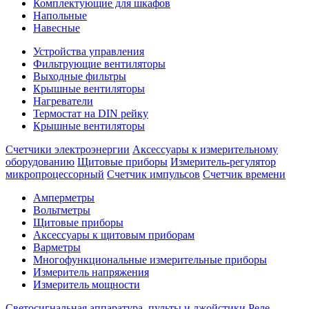
Комплектующие для шкафов
Напольные
Навесные
Устройства управления
Фильтрующие вентиляторы
Выходные фильтры
Крышные вентиляторы
Нагреватели
Термостат на DIN рейку
Крышные вентиляторы
Счетчики электроэнергии
Аксессуары к измерительному
оборудованию
Щитовые приборы
Измеритель-регулятор
микропроцессорный
Счетчик импульсов
Счетчик времени
Амперметры
Вольтметры
Щитовые приборы
Аксессуары к щитовым приборам
Варметры
Многофункциональные измерительные приборы
Измеритель напряжения
Измеритель мощности
Светосигнальная аппаратура, пульты и джойстики
Реле