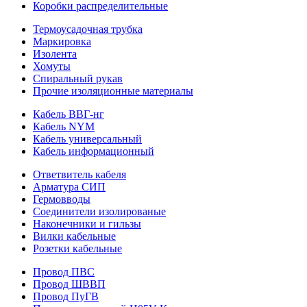
Коробки распределительные
Термоусадочная трубка
Маркировка
Изолента
Хомуты
Спиральный рукав
Прочие изоляционные материалы
Кабель ВВГ-нг
Кабель NYM
Кабель универсальный
Кабель информационный
Ответвитель кабеля
Арматура СИП
Гермовводы
Соединители изолированые
Наконечники и гильзы
Вилки кабельные
Розетки кабельные
Провод ПВС
Провод ШВВП
Провод ПуГВ