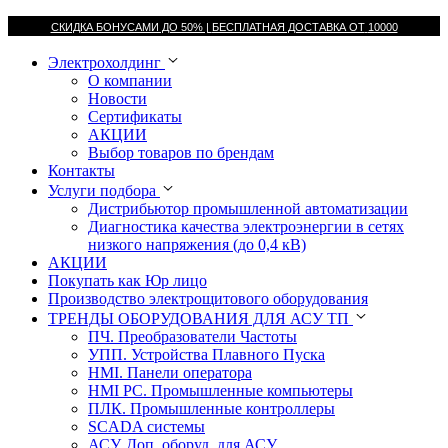
СКИДКА БОНУСАМИ ДО 50% |
БЕСПЛАТНАЯ ДОСТАВКА ОТ
10000
Электрохолдинг
О компании
Новости
Сертификаты
АКЦИИ
Выбор товаров по брендам
Контакты
Услуги подбора
Дистрибьютор промышленной автоматизации
Диагностика качества электроэнергии в сетях
низкого напряжения (до 0,4 кВ)
АКЦИИ
Покупать как Юр лицо
Производство электрощитового оборудования
ТРЕНДЫ ОБОРУДОВАНИЯ ДЛЯ АСУ ТП
ПЧ. Преобразователи Частоты
УПП. Устройства Плавного Пуска
HMI. Панели оператора
HMI РС. Промышленные компьютеры
ПЛК. Промышленные контроллеры
SCADA системы
АСУ. Доп. оборуд. для АСУ