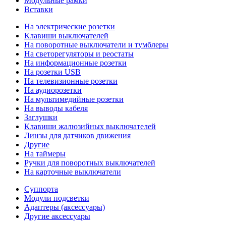
Модульные рамки
Вставки
На электрические розетки
Клавиши выключателей
На поворотные выключатели и тумблеры
На светорегуляторы и реостаты
На информационные розетки
На розетки USB
На телевизионные розетки
На аудиорозетки
На мультимедийные розетки
На выводы кабеля
Заглушки
Клавиши жалюзийных выключателей
Линзы для датчиков движения
Другие
На таймеры
Ручки для поворотных выключателей
На карточные выключатели
Суппорта
Модули подсветки
Адаптеры (аксессуары)
Другие аксессуары