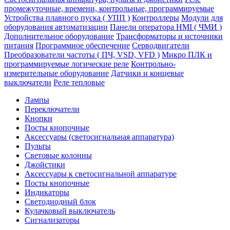
промежуточные, времени, контрольные, программируемые
Устройства плавного пуска ( УПП )
Контроллеры
Модули для
оборудования автоматизации
Панели оператора HMI ( ЧМИ )
Дополнительное оборудование
Транcформаторы и источники
питания
Программное обеспечение
Серводвигатели
Преобразователи частоты ( ПЧ, VSD, VFD )
Микро ПЛК и
программируемые логические реле
Контрольно-
измерительные оборудование
Датчики и концевые
выключатели
Реле тепловые
Лампы
Переключатели
Кнопки
Посты кнопочные
Аксессуары (светосигнальная аппаратура)
Пульты
Световые колонны
Джойстики
Аксессуары к светосигнальной аппаратуре
Посты кнопочные
Индикаторы
Светодиодный блок
Кулачковый выключатель
Сигнализаторы