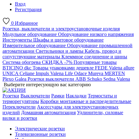
Вход
Регистрация
0
Избранное
Розетки, выключатели и электроустановочные изделия
Модульное оборудование
Оборудование низкого напряжения
Инструменты
Шкафы и щитовое оборудование
Измерительное оборудование
Оборудование промышленной
автоматизации
Светильники и лампы
Кабель, провод и
сопутствующие материалы
Клеммное соединение и шины
Система обогрева
СКИДКА -7%
Популярные товары
BTICINO
dkc
Товары упаковками дешевле
FEDE
Valena allure
UNICA
Celiane
Impuls
Valena Life
Odace
Mureva
MERTEN
Plexo
Galea
Розетки выключатели ABB
Schuko
Sedna
Valena
Выберите интересующую вас категорию
Розетки
Выключатели
Рамки
Накладки
Термостаты и
терморегуляторы
Коробки монтажные и распределительные
Переключатели
Аксессуары для электроустановочных
изделий
Домашняя автоматизация
Удлинители, силовые
вилки и розетки
Электрические розетки
Телевизионные розетки