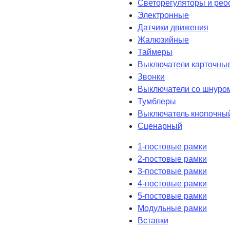
Светорегуляторы и рео
Электронные
Датчики движения
Жалюзийные
Таймеры
Выключатели карточны
Звонки
Выключатели со шнуро
Тумблеры
Выключатель кнопочны
Сценарный
1-постовые рамки
2-постовые рамки
3-постовые рамки
4-постовые рамки
5-постовые рамки
Модульные рамки
Вставки