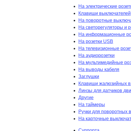
На электрические розет
Клавиши выключателей
На поворотные выключ
На светорегуляторы и 
На информационные ро
На розетки USB
На телевизионные розе
На аудиорозетки
На мультимедийные роз
На выводы кабеля
Заглушки
Клавиши жалюзийных в
Линзы для датчиков дв
Другие
На таймеры
Ручки для поворотных 
На карточные выключа
Суппорта