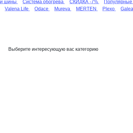
и шины
Система обогрева
СКИДКА -7%
Популярные
Valena Life
Odace
Mureva
MERTEN
Plexo
Gale
Выберите интересующую вас категорию