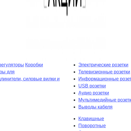
регуляторы
Коробки
Электрические розетки
ры для
Телевизионные розетки
длинители, силовые вилки и
Информационные розет
USB розетки
Аудио розетки
Мультимедийные розет
Выводы кабеля
Клавишные
Поворотные