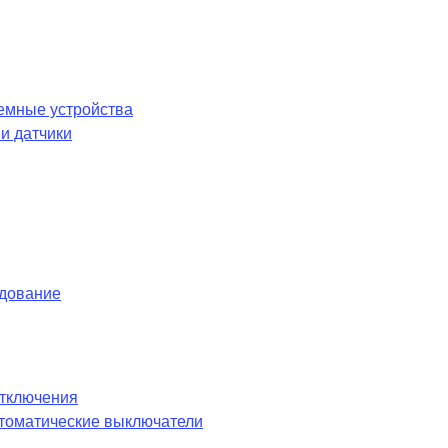
емные устройства
и датчики
удование
отключения
оматические выключатели