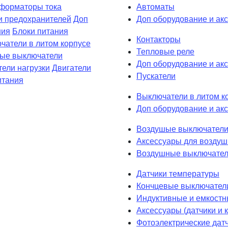
форматоры тока
Автоматы
и предохранителей
Доп
Доп оборудование и ак
ния
Блоки питания
Контакторы
чатели в литом корпусе
Тепловые реле
вые выключатели
Доп оборудование и акс
ели нагрузки
Двигатели
Пускатели
итания
Выключатели в литом к
Доп оборудование и акс
Воздушые выключатели
Аксессуары для возду
Воздушные выключател
Датчики температуры
Кончцевые выключател
Индуктивные и емкостн
Аксессуары (датчики и
Фотоэлектрические дат