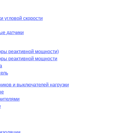
и угловой скорости
ые датчики
оры реактивной мощности)
оры реактивной мощности
а
сель
ников и выключателей нагрузки
ые
нителями
е
 изоляции