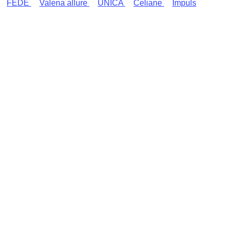
FEDE
Valena allure
UNICA
Celiane
Impuls