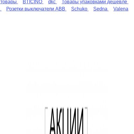
 товары
BTICINO
dkc
Товары упаковками дешевле
a
Розетки выключатели ABB
Schuko
Sedna
Valena