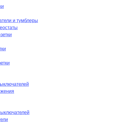
ки
атели и тумблеры
реостаты
зетки
тки
етки
ыключателей
ижения
выключателей
тели