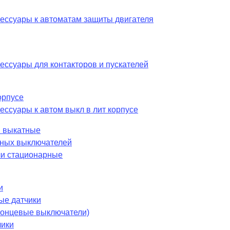
сессуары к автоматам защиты двигателя
ессуары для контакторов и пускателей
орпусе
ессуары к автом выкл в лит корпусе
 выкатные
шных выключателей
и стационарные
и
ые датчики
 концевые выключатели)
чики