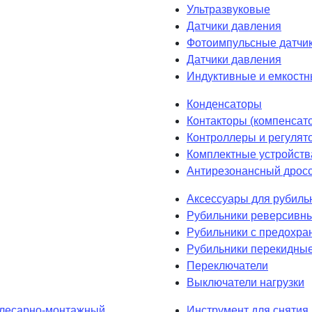
Ультразвуковые
Датчики давления
Фотоимпульсные датчик
Датчики давления
Индуктивные и емкостн
Конденсаторы
Контакторы (компенсат
Контроллеры и регулят
Комплектные устройств
Антирезонансный дрос
Аксессуары для рубиль
Рубильники реверсивн
Рубильники с предохра
Рубильники перекидны
Переключатели
Выключатели нагрузки
лесарно-монтажный
Инструмент для снятия