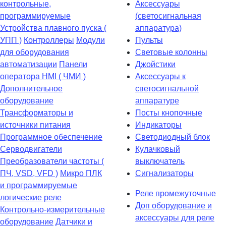
контрольные,
Аксессуары
программируемые
(светосигнальная
Устройства плавного пуска (
аппаратура)
УПП )
Контроллеры
Модули
Пульты
для оборудования
Световые колонны
автоматизации
Панели
Джойстики
оператора HMI ( ЧМИ )
Аксессуары к
Дополнительное
светосигнальной
оборудование
аппаратуре
Транcформаторы и
Посты кнопочные
источники питания
Индикаторы
Программное обеспечение
Светодиодный блок
Серводвигатели
Кулачковый
Преобразователи частоты (
выключатель
ПЧ, VSD, VFD )
Микро ПЛК
Сигнализаторы
и программируемые
Реле промежуточные
логические реле
Доп оборудование и
Контрольно-измерительные
аксессуары для реле
оборудование
Датчики и