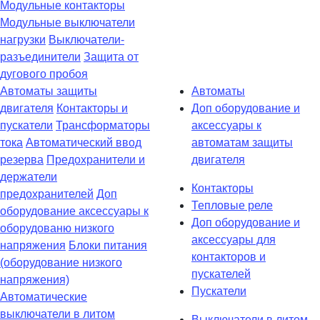
Модульные контакторы
Модульные выключатели
нагрузки
Выключатели-
разъединители
Защита от
дугового пробоя
Автоматы защиты
Автоматы
двигателя
Контакторы и
Доп оборудование и
пускатели
Трансформаторы
аксессуары к
тока
Автоматический ввод
автоматам защиты
резерва
Предохранители и
двигателя
держатели
Контакторы
предохранителей
Доп
Тепловые реле
оборудование аксессуары к
Доп оборудование и
оборудованю низкого
аксессуары для
напряжения
Блоки питания
контакторов и
(оборудование низкого
пускателей
напряжения)
Пускатели
Автоматические
выключатели в литом
Выключатели в литом