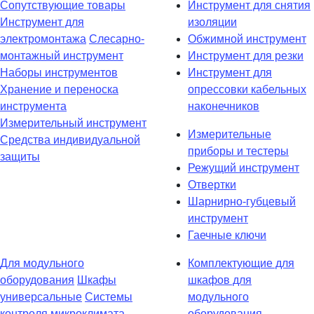
Сопутствующие товары
Инструмент для снятия
Инструмент для
изоляции
электромонтажа
Слесарно-
Обжимной инструмент
монтажный инструмент
Инструмент для резки
Наборы инструментов
Инструмент для
Хранение и переноска
опрессовки кабельных
инструмента
наконечников
Измерительный инструмент
Измерительные
Средства индивидуальной
приборы и тестеры
защиты
Режущий инструмент
Отвертки
Шарнирно-губцевый
инструмент
Гаечные ключи
Для модульного
Комплектующие для
оборудования
Шкафы
шкафов для
универсальные
Системы
модульного
контроля микроклимата
оборудования