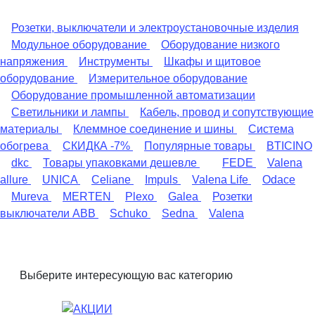
Розетки, выключатели и электроустановочные изделия
Модульное оборудование
Оборудование низкого
напряжения
Инструменты
Шкафы и щитовое
оборудование
Измерительное оборудование
Оборудование промышленной автоматизации
Светильники и лампы
Кабель, провод и сопутствующие
материалы
Клеммное соединение и шины
Система
обогрева
СКИДКА -7%
Популярные товары
BTICINO
dkc
Товары упаковками дешевле
FEDE
Valena
allure
UNICA
Celiane
Impuls
Valena Life
Odace
Mureva
MERTEN
Plexo
Galea
Розетки
выключатели ABB
Schuko
Sedna
Valena
Выберите интересующую вас категорию