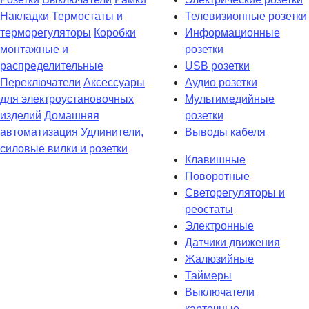
Накладки
Термостаты и
Телевизионные розетки
терморегуляторы
Коробки
Информационные
монтажные и
розетки
распределительные
USB розетки
Переключатели
Аксессуары
Аудио розетки
для электроустановочных
Мультимедийные
изделий
Домашняя
розетки
автоматизация
Удлинители,
Выводы кабеля
силовые вилки и розетки
Клавишные
Поворотные
Светорегуляторы и
реостаты
Электронные
Датчики движения
Жалюзийные
Таймеры
Выключатели
карточные