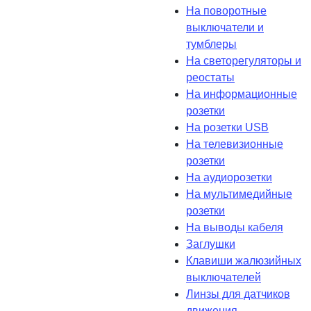
На поворотные
выключатели и
тумблеры
На светорегуляторы и
реостаты
На информационные
розетки
На розетки USB
На телевизионные
розетки
На аудиорозетки
На мультимедийные
розетки
На выводы кабеля
Заглушки
Клавиши жалюзийных
выключателей
Линзы для датчиков
движения