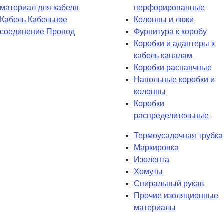
материал для кабеля
перфорированные
Кабель
Кабельное
Колонны и люки
соединение
Провод
Фурнитура к коробу
Коробки и адаптеры к
кабель каналам
Коробки распаячные
Напольные коробки и
колонны
Коробки
распределительные
Термоусадочная трубка
Маркировка
Изолента
Хомуты
Спиральный рукав
Прочие изоляционные
материалы