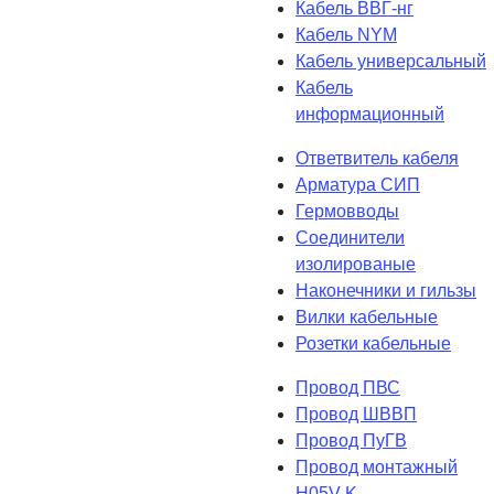
Кабель ВВГ-нг
Кабель NYM
Кабель универсальный
Кабель
информационный
Ответвитель кабеля
Арматура СИП
Гермовводы
Соединители
изолированые
Наконечники и гильзы
Вилки кабельные
Розетки кабельные
Провод ПВС
Провод ШВВП
Провод ПуГВ
Провод монтажный
H05V-K