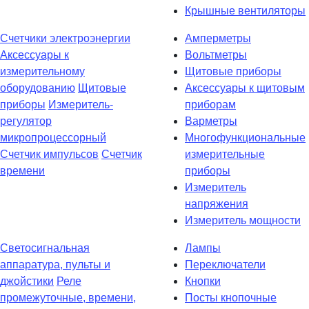
Крышные вентиляторы
Счетчики электроэнергии
Амперметры
Аксессуары к
Вольтметры
измерительному
Щитовые приборы
оборудованию
Щитовые
Аксессуары к щитовым
приборы
Измеритель-
приборам
регулятор
Варметры
микропроцессорный
Многофункциональные
Счетчик импульсов
Счетчик
измерительные
времени
приборы
Измеритель
напряжения
Измеритель мощности
Светосигнальная
Лампы
аппаратура, пульты и
Переключатели
джойстики
Реле
Кнопки
промежуточные, времени,
Посты кнопочные