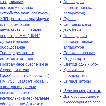
контрольные,
Аксессуары
программируемые
(светосигнальная
Устройства плавного пуска (
аппаратура)
УПП )
Контроллеры
Модули
Пульты
для оборудования
Световые колонны
автоматизации
Панели
Джойстики
оператора HMI ( ЧМИ )
Аксессуары к
Дополнительное
светосигнальной
оборудование
аппаратуре
Транcформаторы и
Посты кнопочные
источники питания
Индикаторы
Программное обеспечение
Светодиодный блок
Серводвигатели
Кулачковый
Преобразователи частоты (
выключатель
ПЧ, VSD, VFD )
Микро ПЛК
Сигнализаторы
и программируемые
Реле промежуточные
логические реле
Доп оборудование и
Контрольно-измерительные
аксессуары для реле
оборудование
Датчики и