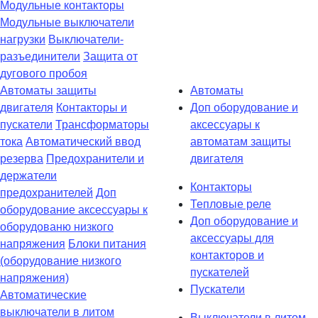
Модульные контакторы
Модульные выключатели
нагрузки
Выключатели-
разъединители
Защита от
дугового пробоя
Автоматы защиты
Автоматы
двигателя
Контакторы и
Доп оборудование и
пускатели
Трансформаторы
аксессуары к
тока
Автоматический ввод
автоматам защиты
резерва
Предохранители и
двигателя
держатели
Контакторы
предохранителей
Доп
Тепловые реле
оборудование аксессуары к
Доп оборудование и
оборудованю низкого
аксессуары для
напряжения
Блоки питания
контакторов и
(оборудование низкого
пускателей
напряжения)
Пускатели
Автоматические
выключатели в литом
Выключатели в литом