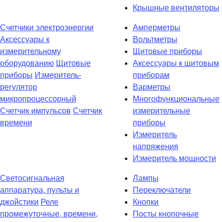
Крышные вентиляторы
Счетчики электроэнергии
Амперметры
Аксессуары к
Вольтметры
измерительному
Щитовые приборы
оборудованию
Щитовые
Аксессуары к щитовым
приборы
Измеритель-
приборам
регулятор
Варметры
микропроцессорный
Многофункциональные
Счетчик импульсов
Счетчик
измерительные
времени
приборы
Измеритель
напряжения
Измеритель мощности
Светосигнальная
Лампы
аппаратура, пульты и
Переключатели
джойстики
Реле
Кнопки
промежуточные, времени,
Посты кнопочные