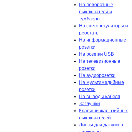
На поворотные
выключатели и
тумблеры
На светорегуляторы и
реостаты
На информационные
розетки
На розетки USB
На телевизионные
розетки
На аудиорозетки
На мультимедийные
розетки
На выводы кабеля
Заглушки
Клавиши жалюзийных
выключателей
Линзы для датчиков
движения