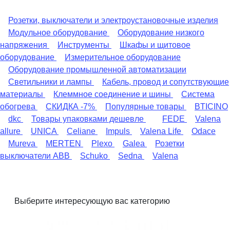
Розетки, выключатели и электроустановочные изделия
Модульное оборудование
Оборудование низкого
напряжения
Инструменты
Шкафы и щитовое
оборудование
Измерительное оборудование
Оборудование промышленной автоматизации
Светильники и лампы
Кабель, провод и сопутствующие
материалы
Клеммное соединение и шины
Система
обогрева
СКИДКА -7%
Популярные товары
BTICINO
dkc
Товары упаковками дешевле
FEDE
Valena
allure
UNICA
Celiane
Impuls
Valena Life
Odace
Mureva
MERTEN
Plexo
Galea
Розетки
выключатели ABB
Schuko
Sedna
Valena
Выберите интересующую вас категорию