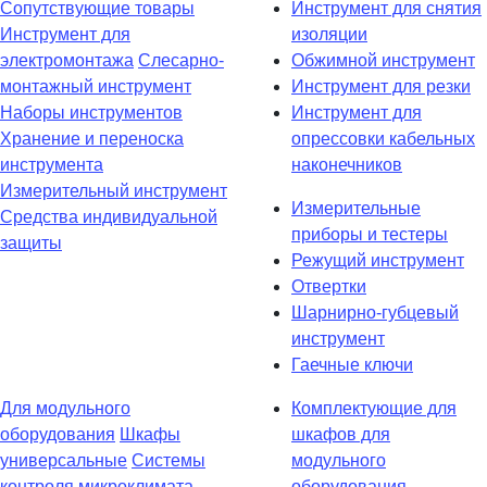
Сопутствующие товары
Инструмент для снятия
Инструмент для
изоляции
электромонтажа
Слесарно-
Обжимной инструмент
монтажный инструмент
Инструмент для резки
Наборы инструментов
Инструмент для
Хранение и переноска
опрессовки кабельных
инструмента
наконечников
Измерительный инструмент
Измерительные
Средства индивидуальной
приборы и тестеры
защиты
Режущий инструмент
Отвертки
Шарнирно-губцевый
инструмент
Гаечные ключи
Для модульного
Комплектующие для
оборудования
Шкафы
шкафов для
универсальные
Системы
модульного
контроля микроклимата
оборудования