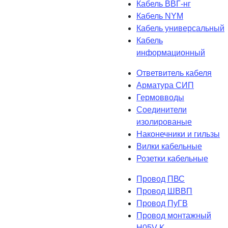
Кабель ВВГ-нг
Кабель NYM
Кабель универсальный
Кабель
информационный
Ответвитель кабеля
Арматура СИП
Гермовводы
Соединители
изолированые
Наконечники и гильзы
Вилки кабельные
Розетки кабельные
Провод ПВС
Провод ШВВП
Провод ПуГВ
Провод монтажный
H05V-K