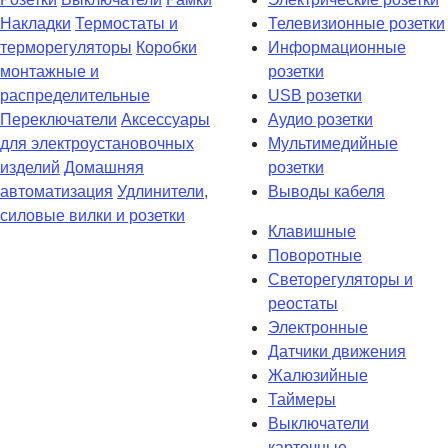
Накладки
Термостаты и
Телевизионные розетки
терморегуляторы
Коробки
Информационные
монтажные и
розетки
распределительные
USB розетки
Переключатели
Аксессуары
Аудио розетки
для электроустановочных
Мультимедийные
изделий
Домашняя
розетки
автоматизация
Удлинители,
Выводы кабеля
силовые вилки и розетки
Клавишные
Поворотные
Светорегуляторы и
реостаты
Электронные
Датчики движения
Жалюзийные
Таймеры
Выключатели
карточные