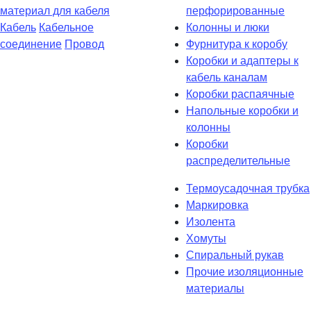
материал для кабеля
перфорированные
Кабель
Кабельное
Колонны и люки
соединение
Провод
Фурнитура к коробу
Коробки и адаптеры к
кабель каналам
Коробки распаячные
Напольные коробки и
колонны
Коробки
распределительные
Термоусадочная трубка
Маркировка
Изолента
Хомуты
Спиральный рукав
Прочие изоляционные
материалы