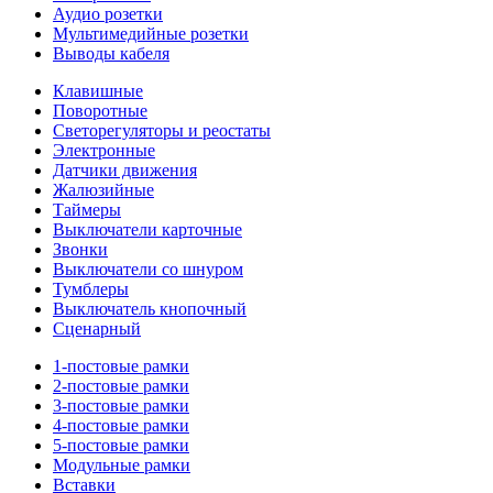
Аудио розетки
Мультимедийные розетки
Выводы кабеля
Клавишные
Поворотные
Светорегуляторы и реостаты
Электронные
Датчики движения
Жалюзийные
Таймеры
Выключатели карточные
Звонки
Выключатели со шнуром
Тумблеры
Выключатель кнопочный
Сценарный
1-постовые рамки
2-постовые рамки
3-постовые рамки
4-постовые рамки
5-постовые рамки
Модульные рамки
Вставки