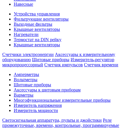
Навесные
Устройства управления
Фильтрующие вентиляторы
Выходные фильтры
Крышные вентиляторы
Нагреватели
Термостат на DIN рейку
Крышные вентиляторы
Счетчики электроэнергии
Аксессуары к измерительному
оборудованию
Щитовые приборы
Измеритель-регулятор
микропроцессорный
Счетчик импульсов
Счетчик времени
Амперметры
Вольтметры
Щитовые приборы
Аксессуары к щитовым приборам
Варметры
Многофункциональные измерительные приборы
Измеритель напряжения
Измеритель мощности
Светосигнальная аппаратура, пульты и джойстики
Реле
промежуточные, времени, контрольные, программируемые