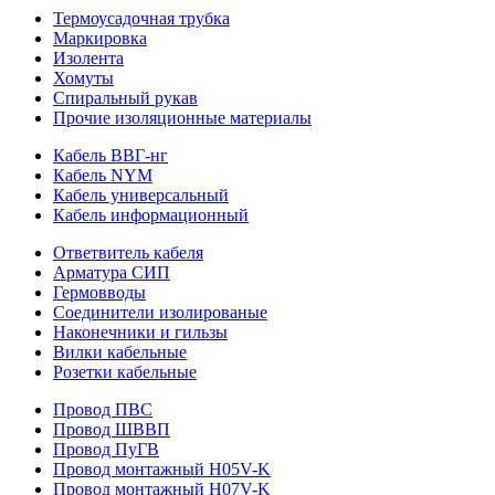
Термоусадочная трубка
Маркировка
Изолента
Хомуты
Спиральный рукав
Прочие изоляционные материалы
Кабель ВВГ-нг
Кабель NYM
Кабель универсальный
Кабель информационный
Ответвитель кабеля
Арматура СИП
Гермовводы
Соединители изолированые
Наконечники и гильзы
Вилки кабельные
Розетки кабельные
Провод ПВС
Провод ШВВП
Провод ПуГВ
Провод монтажный H05V-K
Провод монтажный H07V-K