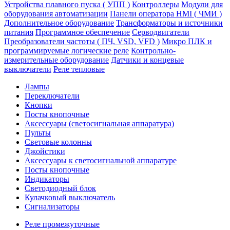
Устройства плавного пуска ( УПП )
Контроллеры
Модули для
оборудования автоматизации
Панели оператора HMI ( ЧМИ )
Дополнительное оборудование
Транcформаторы и источники
питания
Программное обеспечение
Серводвигатели
Преобразователи частоты ( ПЧ, VSD, VFD )
Микро ПЛК и
программируемые логические реле
Контрольно-
измерительные оборудование
Датчики и концевые
выключатели
Реле тепловые
Лампы
Переключатели
Кнопки
Посты кнопочные
Аксессуары (светосигнальная аппаратура)
Пульты
Световые колонны
Джойстики
Аксессуары к светосигнальной аппаратуре
Посты кнопочные
Индикаторы
Светодиодный блок
Кулачковый выключатель
Сигнализаторы
Реле промежуточные