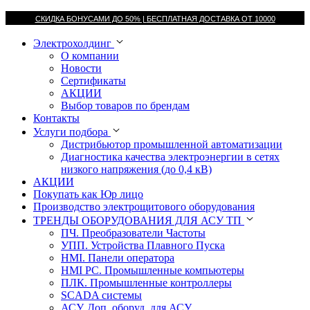
СКИДКА БОНУСАМИ ДО 50% |
БЕСПЛАТНАЯ ДОСТАВКА ОТ
10000
Электрохолдинг
О компании
Новости
Сертификаты
АКЦИИ
Выбор товаров по брендам
Контакты
Услуги подбора
Дистрибьютор промышленной автоматизации
Диагностика качества электроэнергии в сетях
низкого напряжения (до 0,4 кВ)
АКЦИИ
Покупать как Юр лицо
Производство электрощитового оборудования
ТРЕНДЫ ОБОРУДОВАНИЯ ДЛЯ АСУ ТП
ПЧ. Преобразователи Частоты
УПП. Устройства Плавного Пуска
HMI. Панели оператора
HMI РС. Промышленные компьютеры
ПЛК. Промышленные контроллеры
SCADA системы
АСУ. Доп. оборуд. для АСУ