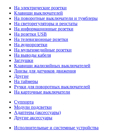
На электрические розетки
Клавиши выключателей
На поворотные выключатели и тумблеры
На светорегуляторы и реостаты
На информационные розетки
На розетки USB
На телевизионные розетки
На аудиорозетки
На мультимедийные розетки
На выводы кабеля
Заглушки
Клавиши жалюзийных выключателей
Линзы для датчиков движения
Другие
На таймеры
Ручки для поворотных выключателей
На карточные выключатели
Суппорта
Модули подсветки
Адаптеры (аксессуары)
Другие аксессуары
Исполнительные и системные устройства