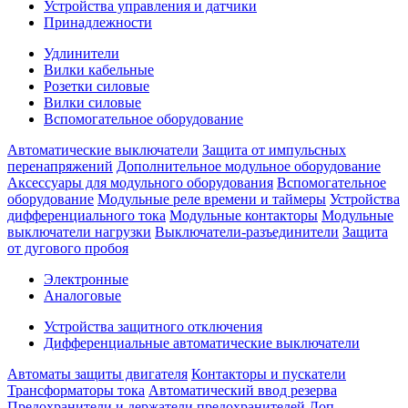
Устройства управления и датчики
Принадлежности
Удлинители
Вилки кабельные
Розетки силовые
Вилки силовые
Вспомогательное оборудование
Автоматические выключатели
Защита от импульсных
перенапряжений
Дополнительное модульное оборудование
Аксессуары для модульного оборудования
Вспомогательное
оборудование
Модульные реле времени и таймеры
Устройства
дифференциального тока
Модульные контакторы
Модульные
выключатели нагрузки
Выключатели-разъединители
Защита
от дугового пробоя
Электронные
Аналоговые
Устройства защитного отключения
Дифференциальные автоматические выключатели
Автоматы защиты двигателя
Контакторы и пускатели
Трансформаторы тока
Автоматический ввод резерва
Предохранители и держатели предохранителей
Доп