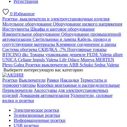
Регистрация
0
Избранное
Розетки, выключатели и электроустановочные изделия
Модульное оборудование
Оборудование низкого напряжения
Инструменты
Шкафы и щитовое оборудование
Измерительное оборудование
Оборудование промышленной
автоматизации
Светильники и лампы
Кабель, провод и
сопутствующие материалы
Клеммное соединение и шины
Система обогрева
СКИДКА -7%
Популярные товары
BTICINO
dkc
Товары упаковками дешевле
FEDE
Valena allure
UNICA
Celiane
Impuls
Valena Life
Odace
Mureva
MERTEN
Plexo
Galea
Розетки выключатели ABB
Schuko
Sedna
Valena
Выберите интересующую вас категорию
Розетки
Выключатели
Рамки
Накладки
Термостаты и
терморегуляторы
Коробки монтажные и распределительные
Переключатели
Аксессуары для электроустановочных
изделий
Домашняя автоматизация
Удлинители, силовые
вилки и розетки
Электрические розетки
Телевизионные розетки
Информационные розетки
USB розетки