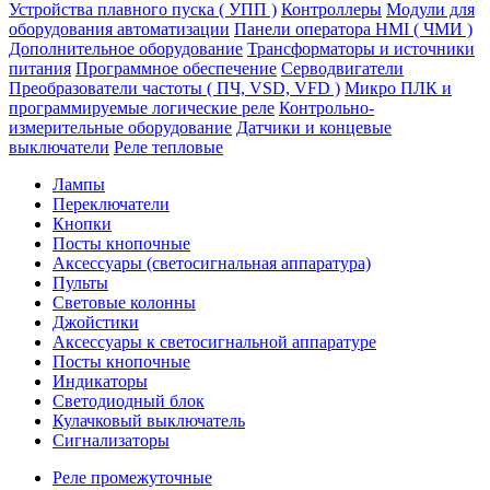
Устройства плавного пуска ( УПП )
Контроллеры
Модули для
оборудования автоматизации
Панели оператора HMI ( ЧМИ )
Дополнительное оборудование
Транcформаторы и источники
питания
Программное обеспечение
Серводвигатели
Преобразователи частоты ( ПЧ, VSD, VFD )
Микро ПЛК и
программируемые логические реле
Контрольно-
измерительные оборудование
Датчики и концевые
выключатели
Реле тепловые
Лампы
Переключатели
Кнопки
Посты кнопочные
Аксессуары (светосигнальная аппаратура)
Пульты
Световые колонны
Джойстики
Аксессуары к светосигнальной аппаратуре
Посты кнопочные
Индикаторы
Светодиодный блок
Кулачковый выключатель
Сигнализаторы
Реле промежуточные