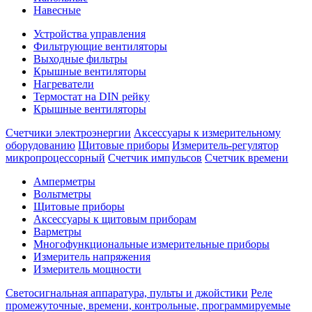
Навесные
Устройства управления
Фильтрующие вентиляторы
Выходные фильтры
Крышные вентиляторы
Нагреватели
Термостат на DIN рейку
Крышные вентиляторы
Счетчики электроэнергии
Аксессуары к измерительному
оборудованию
Щитовые приборы
Измеритель-регулятор
микропроцессорный
Счетчик импульсов
Счетчик времени
Амперметры
Вольтметры
Щитовые приборы
Аксессуары к щитовым приборам
Варметры
Многофункциональные измерительные приборы
Измеритель напряжения
Измеритель мощности
Светосигнальная аппаратура, пульты и джойстики
Реле
промежуточные, времени, контрольные, программируемые