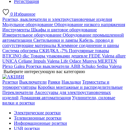
Регистрация
0
Избранное
Розетки, выключатели и электроустановочные изделия
Модульное оборудование
Оборудование низкого напряжения
Инструменты
Шкафы и щитовое оборудование
Измерительное оборудование
Оборудование промышленной
автоматизации
Светильники и лампы
Кабель, провод и
сопутствующие материалы
Клеммное соединение и шины
Система обогрева
СКИДКА -7%
Популярные товары
BTICINO
dkc
Товары упаковками дешевле
FEDE
Valena allure
UNICA
Celiane
Impuls
Valena Life
Odace
Mureva
MERTEN
Plexo
Galea
Розетки выключатели ABB
Schuko
Sedna
Valena
Выберите интересующую вас категорию
Розетки
Выключатели
Рамки
Накладки
Термостаты и
терморегуляторы
Коробки монтажные и распределительные
Переключатели
Аксессуары для электроустановочных
изделий
Домашняя автоматизация
Удлинители, силовые
вилки и розетки
Электрические розетки
Телевизионные розетки
Информационные розетки
USB розетки