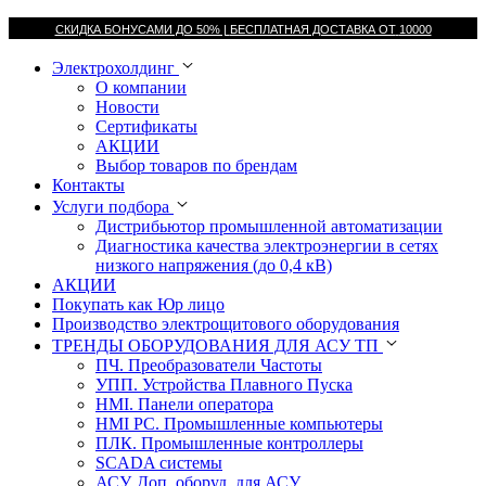
СКИДКА БОНУСАМИ ДО 50% |
БЕСПЛАТНАЯ ДОСТАВКА ОТ
10000
Электрохолдинг
О компании
Новости
Сертификаты
АКЦИИ
Выбор товаров по брендам
Контакты
Услуги подбора
Дистрибьютор промышленной автоматизации
Диагностика качества электроэнергии в сетях
низкого напряжения (до 0,4 кВ)
АКЦИИ
Покупать как Юр лицо
Производство электрощитового оборудования
ТРЕНДЫ ОБОРУДОВАНИЯ ДЛЯ АСУ ТП
ПЧ. Преобразователи Частоты
УПП. Устройства Плавного Пуска
HMI. Панели оператора
HMI РС. Промышленные компьютеры
ПЛК. Промышленные контроллеры
SCADA системы
АСУ. Доп. оборуд. для АСУ