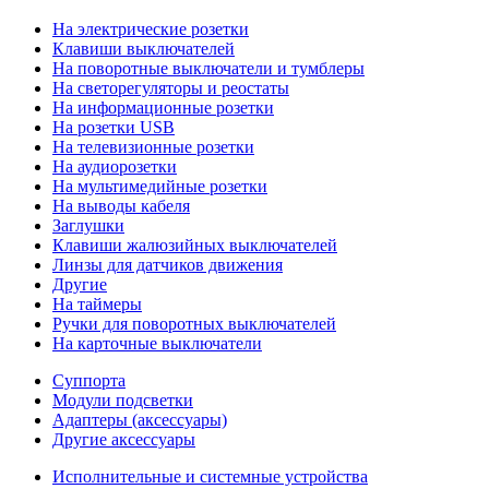
На электрические розетки
Клавиши выключателей
На поворотные выключатели и тумблеры
На светорегуляторы и реостаты
На информационные розетки
На розетки USB
На телевизионные розетки
На аудиорозетки
На мультимедийные розетки
На выводы кабеля
Заглушки
Клавиши жалюзийных выключателей
Линзы для датчиков движения
Другие
На таймеры
Ручки для поворотных выключателей
На карточные выключатели
Суппорта
Модули подсветки
Адаптеры (аксессуары)
Другие аксессуары
Исполнительные и системные устройства