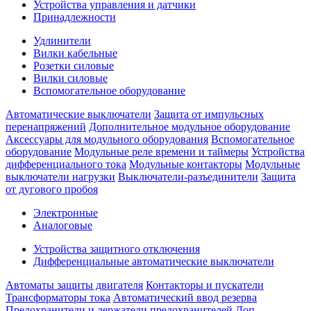
Устройства управления и датчики
Принадлежности
Удлинители
Вилки кабельные
Розетки силовые
Вилки силовые
Вспомогательное оборудование
Автоматические выключатели
Защита от импульсных
перенапряжений
Дополнительное модульное оборудование
Аксессуары для модульного оборудования
Вспомогательное
оборудование
Модульные реле времени и таймеры
Устройства
дифференциального тока
Модульные контакторы
Модульные
выключатели нагрузки
Выключатели-разъединители
Защита
от дугового пробоя
Электронные
Аналоговые
Устройства защитного отключения
Дифференциальные автоматические выключатели
Автоматы защиты двигателя
Контакторы и пускатели
Трансформаторы тока
Автоматический ввод резерва
Предохранители и держатели предохранителей
Доп