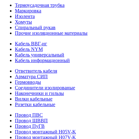
Термоусадочная трубка
Маркировка
Изолента
Хомуты
Спиральный рукав
Прочие изоляционные материалы
Кабель ВВГ-нг
Кабель NYM
Кабель универсальный
Кабель информационный
Ответвитель кабеля
Арматура СИП
Гермовводы
Соединители изолированые
Наконечники и гильзы
Вилки кабельные
Розетки кабельные
Провод ПВС
Провод ШВВП
Провод ПуГВ
Провод монтажный H05V-K
Провод монтажный H07V-K