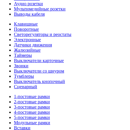
Аудио розетки
Мультимедийные розетки
Выводы кабеля
Клавишные
Поворотные
Светорегуляторы и реостаты
Электронные
Датчики движения
Жалюзийные
Таймеры
Выключатели карточные
Звонки
Выключатели со шнуром
Тумблеры
Выключатель кнопочный
Сценарный
1-постовые рамки
2-постовые рамки
3-постовые рамки
4-постовые рамки
5-постовые рамки
Модульные рамки
Вставки