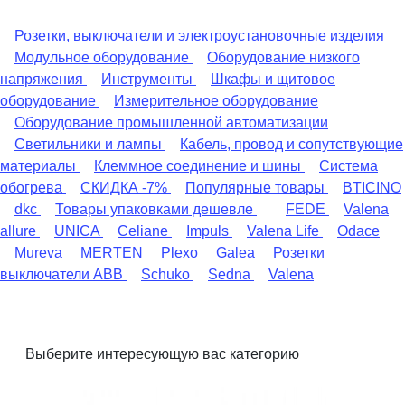
Розетки, выключатели и электроустановочные изделия
Модульное оборудование
Оборудование низкого
напряжения
Инструменты
Шкафы и щитовое
оборудование
Измерительное оборудование
Оборудование промышленной автоматизации
Светильники и лампы
Кабель, провод и сопутствующие
материалы
Клеммное соединение и шины
Система
обогрева
СКИДКА -7%
Популярные товары
BTICINO
dkc
Товары упаковками дешевле
FEDE
Valena
allure
UNICA
Celiane
Impuls
Valena Life
Odace
Mureva
MERTEN
Plexo
Galea
Розетки
выключатели ABB
Schuko
Sedna
Valena
Выберите интересующую вас категорию