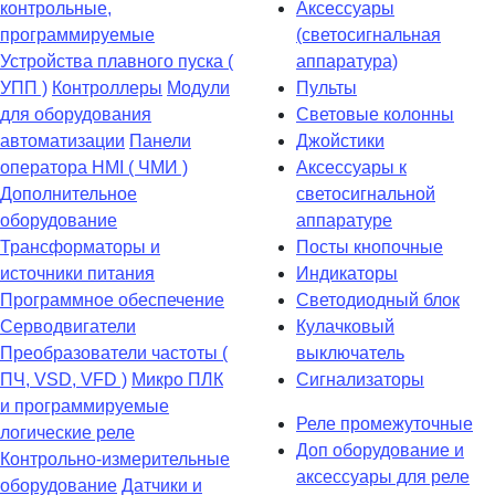
контрольные,
Аксессуары
программируемые
(светосигнальная
Устройства плавного пуска (
аппаратура)
УПП )
Контроллеры
Модули
Пульты
для оборудования
Световые колонны
автоматизации
Панели
Джойстики
оператора HMI ( ЧМИ )
Аксессуары к
Дополнительное
светосигнальной
оборудование
аппаратуре
Транcформаторы и
Посты кнопочные
источники питания
Индикаторы
Программное обеспечение
Светодиодный блок
Серводвигатели
Кулачковый
Преобразователи частоты (
выключатель
ПЧ, VSD, VFD )
Микро ПЛК
Сигнализаторы
и программируемые
Реле промежуточные
логические реле
Доп оборудование и
Контрольно-измерительные
аксессуары для реле
оборудование
Датчики и