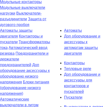
Модульные контакторы
Модульные выключатели
нагрузки
Выключатели-
разъединители
Защита от
дугового пробоя
Автоматы защиты
Автоматы
двигателя
Контакторы и
Доп оборудование и
пускатели
Трансформаторы
аксессуары к
тока
Автоматический ввод
автоматам защиты
резерва
Предохранители и
двигателя
держатели
Контакторы
предохранителей
Доп
Тепловые реле
оборудование аксессуары к
Доп оборудование и
оборудованю низкого
аксессуары для
напряжения
Блоки питания
контакторов и
(оборудование низкого
пускателей
напряжения)
Пускатели
Автоматические
выключатели в литом
Выключатели в литом