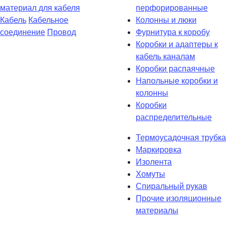
материал для кабеля
перфорированные
Кабель
Кабельное
Колонны и люки
соединение
Провод
Фурнитура к коробу
Коробки и адаптеры к
кабель каналам
Коробки распаячные
Напольные коробки и
колонны
Коробки
распределительные
Термоусадочная трубка
Маркировка
Изолента
Хомуты
Спиральный рукав
Прочие изоляционные
материалы