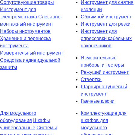
Сопутствующие товары
Инструмент для снятия
Инструмент для
изоляции
электромонтажа
Слесарно-
Обжимной инструмент
монтажный инструмент
Инструмент для резки
Наборы инструментов
Инструмент для
Хранение и переноска
опрессовки кабельных
инструмента
наконечников
Измерительный инструмент
Измерительные
Средства индивидуальной
приборы и тестеры
защиты
Режущий инструмент
Отвертки
Шарнирно-губцевый
инструмент
Гаечные ключи
Для модульного
Комплектующие для
оборудования
Шкафы
шкафов для
универсальные
Системы
модульного
контроля микроклимата
оборудования