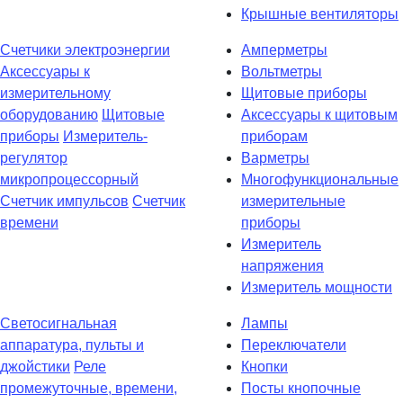
Крышные вентиляторы
Счетчики электроэнергии
Амперметры
Аксессуары к
Вольтметры
измерительному
Щитовые приборы
оборудованию
Щитовые
Аксессуары к щитовым
приборы
Измеритель-
приборам
регулятор
Варметры
микропроцессорный
Многофункциональные
Счетчик импульсов
Счетчик
измерительные
времени
приборы
Измеритель
напряжения
Измеритель мощности
Светосигнальная
Лампы
аппаратура, пульты и
Переключатели
джойстики
Реле
Кнопки
промежуточные, времени,
Посты кнопочные