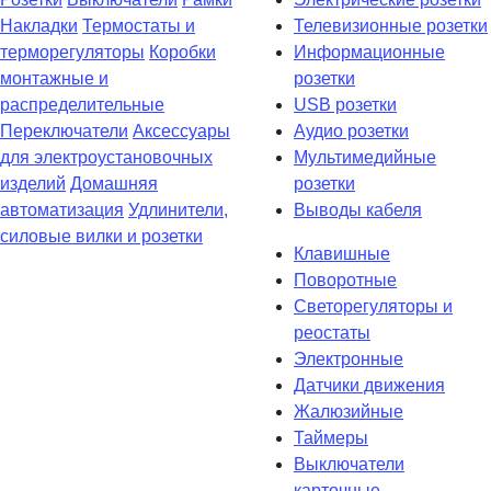
Накладки
Термостаты и
Телевизионные розетки
терморегуляторы
Коробки
Информационные
монтажные и
розетки
распределительные
USB розетки
Переключатели
Аксессуары
Аудио розетки
для электроустановочных
Мультимедийные
изделий
Домашняя
розетки
автоматизация
Удлинители,
Выводы кабеля
силовые вилки и розетки
Клавишные
Поворотные
Светорегуляторы и
реостаты
Электронные
Датчики движения
Жалюзийные
Таймеры
Выключатели
карточные