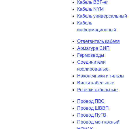
Кабель ВВГ-нг
Кабель NYM
Кабель универсальный
Кабель
информационный
Ответвитель кабеля
Арматура СИП
Гермовводы
Соединители
изолированые
Наконечники и гильзы
Вилки кабельные
Розетки кабельные
Провод ПВС
Провод ШВВП
Провод ПуГВ
Провод монтажный
H05V-K