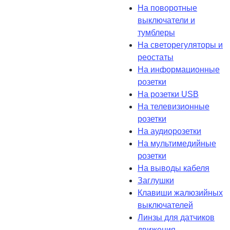
На поворотные
выключатели и
тумблеры
На светорегуляторы и
реостаты
На информационные
розетки
На розетки USB
На телевизионные
розетки
На аудиорозетки
На мультимедийные
розетки
На выводы кабеля
Заглушки
Клавиши жалюзийных
выключателей
Линзы для датчиков
движения