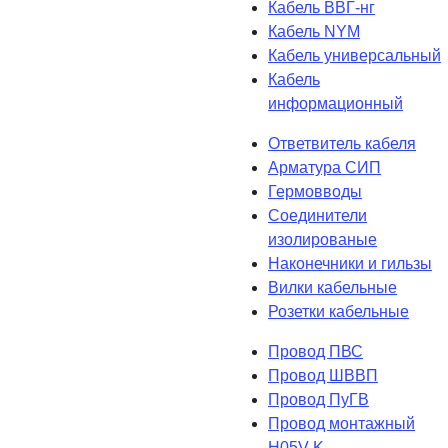
Кабель ВВГ-нг
Кабель NYM
Кабель универсальный
Кабель
информационный
Ответвитель кабеля
Арматура СИП
Гермовводы
Соединители
изолированые
Наконечники и гильзы
Вилки кабельные
Розетки кабельные
Провод ПВС
Провод ШВВП
Провод ПуГВ
Провод монтажный
H05V-K