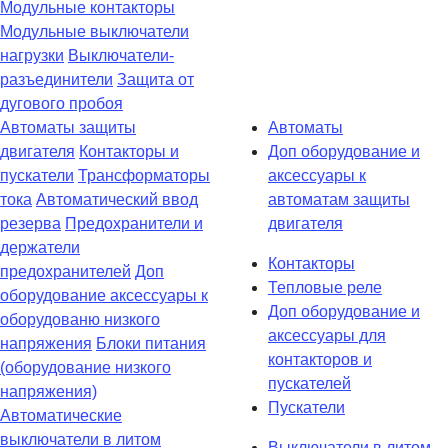
Модульные контакторы
Модульные выключатели
нагрузки
Выключатели-
разъединители
Защита от
дугового пробоя
Автоматы защиты
Автоматы
двигателя
Контакторы и
Доп оборудование и
пускатели
Трансформаторы
аксессуары к
тока
Автоматический ввод
автоматам защиты
резерва
Предохранители и
двигателя
держатели
Контакторы
предохранителей
Доп
Тепловые реле
оборудование аксессуары к
Доп оборудование и
оборудованю низкого
аксессуары для
напряжения
Блоки питания
контакторов и
(оборудование низкого
пускателей
напряжения)
Пускатели
Автоматические
выключатели в литом
Выключатели в литом