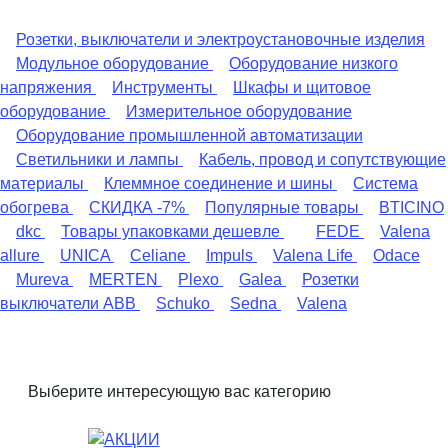
Розетки, выключатели и электроустановочные изделия
Модульное оборудование
Оборудование низкого
напряжения
Инструменты
Шкафы и щитовое
оборудование
Измерительное оборудование
Оборудование промышленной автоматизации
Светильники и лампы
Кабель, провод и сопутствующие
материалы
Клеммное соединение и шины
Система
обогрева
СКИДКА -7%
Популярные товары
BTICINO
dkc
Товары упаковками дешевле
FEDE
Valena
allure
UNICA
Celiane
Impuls
Valena Life
Odace
Mureva
MERTEN
Plexo
Galea
Розетки
выключатели ABB
Schuko
Sedna
Valena
Выберите интересующую вас категорию