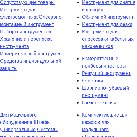
Сопутствующие товары
Инструмент для снятия
Инструмент для
изоляции
электромонтажа
Слесарно-
Обжимной инструмент
монтажный инструмент
Инструмент для резки
Наборы инструментов
Инструмент для
Хранение и переноска
опрессовки кабельных
инструмента
наконечников
Измерительный инструмент
Измерительные
Средства индивидуальной
приборы и тестеры
защиты
Режущий инструмент
Отвертки
Шарнирно-губцевый
инструмент
Гаечные ключи
Для модульного
Комплектующие для
оборудования
Шкафы
шкафов для
универсальные
Системы
модульного
контроля микроклимата
оборудования