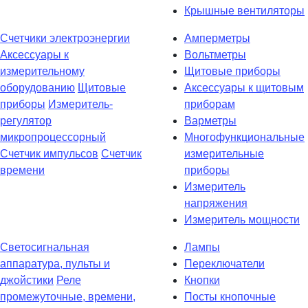
Крышные вентиляторы
Счетчики электроэнергии
Амперметры
Аксессуары к
Вольтметры
измерительному
Щитовые приборы
оборудованию
Щитовые
Аксессуары к щитовым
приборы
Измеритель-
приборам
регулятор
Варметры
микропроцессорный
Многофункциональные
Счетчик импульсов
Счетчик
измерительные
времени
приборы
Измеритель
напряжения
Измеритель мощности
Светосигнальная
Лампы
аппаратура, пульты и
Переключатели
джойстики
Реле
Кнопки
промежуточные, времени,
Посты кнопочные