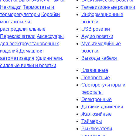
Накладки
Термостаты и
Телевизионные розетки
терморегуляторы
Коробки
Информационные
монтажные и
розетки
распределительные
USB розетки
Переключатели
Аксессуары
Аудио розетки
для электроустановочных
Мультимедийные
изделий
Домашняя
розетки
автоматизация
Удлинители,
Выводы кабеля
силовые вилки и розетки
Клавишные
Поворотные
Светорегуляторы и
реостаты
Электронные
Датчики движения
Жалюзийные
Таймеры
Выключатели
карточные