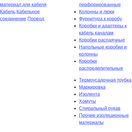
материал для кабеля
перфорированные
Кабель
Кабельное
Колонны и люки
соединение
Провод
Фурнитура к коробу
Коробки и адаптеры к
кабель каналам
Коробки распаячные
Напольные коробки и
колонны
Коробки
распределительные
Термоусадочная трубка
Маркировка
Изолента
Хомуты
Спиральный рукав
Прочие изоляционные
материалы