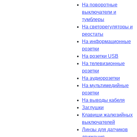
На поворотные
выключатели и
тумблеры
На светорегуляторы и
реостаты
На информационные
розетки
На розетки USB
На телевизионные
розетки
На аудиорозетки
На мультимедийные
розетки
На выводы кабеля
Заглушки
Клавиши жалюзийных
выключателей
Линзы для датчиков
движения