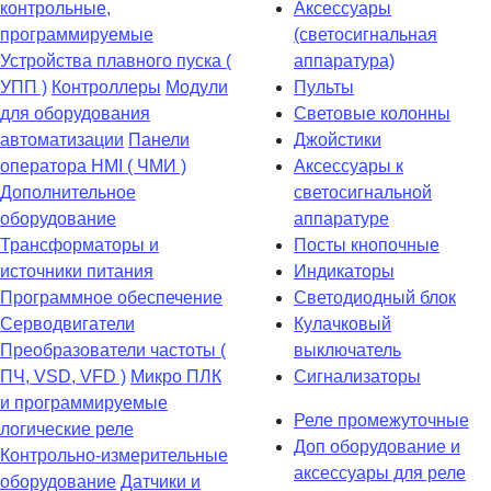
контрольные,
Аксессуары
программируемые
(светосигнальная
Устройства плавного пуска (
аппаратура)
УПП )
Контроллеры
Модули
Пульты
для оборудования
Световые колонны
автоматизации
Панели
Джойстики
оператора HMI ( ЧМИ )
Аксессуары к
Дополнительное
светосигнальной
оборудование
аппаратуре
Транcформаторы и
Посты кнопочные
источники питания
Индикаторы
Программное обеспечение
Светодиодный блок
Серводвигатели
Кулачковый
Преобразователи частоты (
выключатель
ПЧ, VSD, VFD )
Микро ПЛК
Сигнализаторы
и программируемые
Реле промежуточные
логические реле
Доп оборудование и
Контрольно-измерительные
аксессуары для реле
оборудование
Датчики и