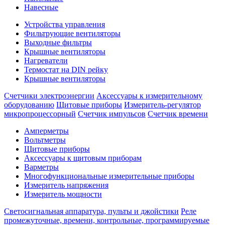
Навесные
Устройства управления
Фильтрующие вентиляторы
Выходные фильтры
Крышные вентиляторы
Нагреватели
Термостат на DIN рейку
Крышные вентиляторы
Счетчики электроэнергии
Аксессуары к измерительному
оборудованию
Щитовые приборы
Измеритель-регулятор
микропроцессорный
Счетчик импульсов
Счетчик времени
Амперметры
Вольтметры
Щитовые приборы
Аксессуары к щитовым приборам
Варметры
Многофункциональные измерительные приборы
Измеритель напряжения
Измеритель мощности
Светосигнальная аппаратура, пульты и джойстики
Реле
промежуточные, времени, контрольные, программируемые