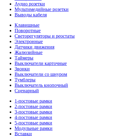
Аудио розетки
Мультимедийные розетки
Выводы кабеля
Клавишные
Поворотные
Светорегуляторы и реостаты
Электронные
Датчики движения
Жалюзийные
Таймеры
Выключатели карточные
Звонки
Выключатели со шнуром
Тумблеры
Выключатель кнопочный
Сценарный
1-постовые рамки
2-постовые рамки
3-постовые рамки
4-постовые рамки
5-постовые рамки
Модульные рамки
Вставки