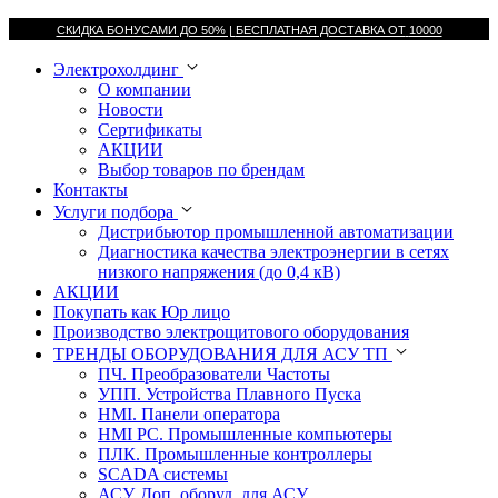
СКИДКА БОНУСАМИ ДО 50% |
БЕСПЛАТНАЯ ДОСТАВКА ОТ
10000
Электрохолдинг
О компании
Новости
Сертификаты
АКЦИИ
Выбор товаров по брендам
Контакты
Услуги подбора
Дистрибьютор промышленной автоматизации
Диагностика качества электроэнергии в сетях
низкого напряжения (до 0,4 кВ)
АКЦИИ
Покупать как Юр лицо
Производство электрощитового оборудования
ТРЕНДЫ ОБОРУДОВАНИЯ ДЛЯ АСУ ТП
ПЧ. Преобразователи Частоты
УПП. Устройства Плавного Пуска
HMI. Панели оператора
HMI РС. Промышленные компьютеры
ПЛК. Промышленные контроллеры
SCADA системы
АСУ. Доп. оборуд. для АСУ