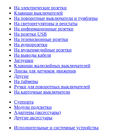
На электрические розетки
Клавиши выключателей
На поворотные выключатели и тумблеры
На светорегуляторы и реостаты
На информационные розетки
На розетки USB
На телевизионные розетки
На аудиорозетки
На мультимедийные розетки
На выводы кабеля
Заглушки
Клавиши жалюзийных выключателей
Линзы для датчиков движения
Другие
На таймеры
Ручки для поворотных выключателей
На карточные выключатели
Суппорта
Модули подсветки
Адаптеры (аксессуары)
Другие аксессуары
Исполнительные и системные устройства