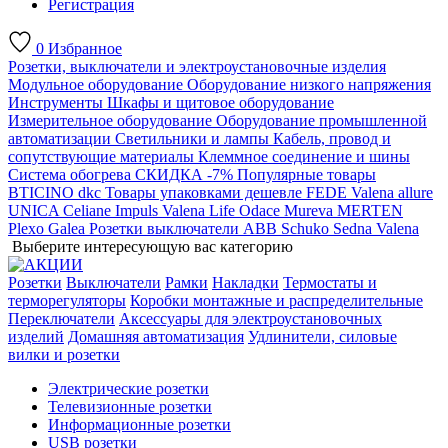
Регистрация
0
Избранное
Розетки, выключатели и электроустановочные изделия
Модульное оборудование
Оборудование низкого напряжения
Инструменты
Шкафы и щитовое оборудование
Измерительное оборудование
Оборудование промышленной
автоматизации
Светильники и лампы
Кабель, провод и
сопутствующие материалы
Клеммное соединение и шины
Система обогрева
СКИДКА -7%
Популярные товары
BTICINO
dkc
Товары упаковками дешевле
FEDE
Valena allure
UNICA
Celiane
Impuls
Valena Life
Odace
Mureva
MERTEN
Plexo
Galea
Розетки выключатели ABB
Schuko
Sedna
Valena
Выберите интересующую вас категорию
Розетки
Выключатели
Рамки
Накладки
Термостаты и
терморегуляторы
Коробки монтажные и распределительные
Переключатели
Аксессуары для электроустановочных
изделий
Домашняя автоматизация
Удлинители, силовые
вилки и розетки
Электрические розетки
Телевизионные розетки
Информационные розетки
USB розетки