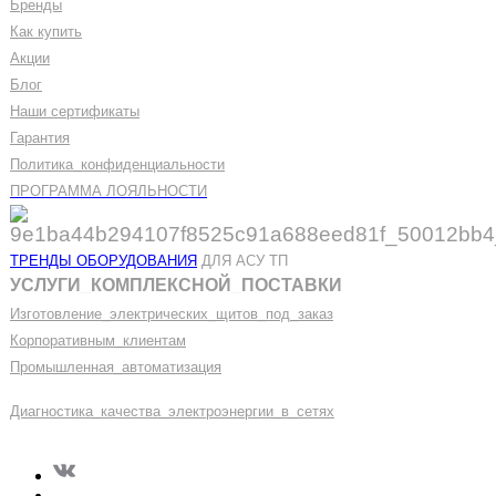
Бренды
Как купить
Акции
Блог
Наши сертификаты
Гарантия
Политика
_
конфиденциальности
ПРОГРАММА ЛОЯЛЬНОСТИ
ТРЕНДЫ ОБОРУДОВАНИЯ
ДЛЯ АСУ ТП
УСЛУГИ
_
КОМПЛЕКСНОЙ
_
ПОСТАВКИ
Изготовление
_
электрических
_
щитов
_
под
_
заказ
Корпоративным
_
клиентам
Промышленная
_
автоматизация
Диагностика
_
качеств
а
_
электроэнергии
_
в
_
сетях