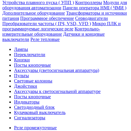
Устройства плавного пуска ( УПП )
Контроллеры
Модули для
оборудования автоматизации
Панели оператора HMI ( ЧМИ )
Дополнительное оборудование
Транcформаторы и источники
питания
Программное обеспечение
Серводвигатели
Преобразователи частоты ( ПЧ, VSD, VFD )
Микро ПЛК и
программируемые логические реле
Контрольно-
измерительные оборудование
Датчики и концевые
выключатели
Реле тепловые
Лампы
Переключатели
Кнопки
Посты кнопочные
Аксессуары (светосигнальная аппаратура)
Пульты
Световые колонны
Джойстики
Аксессуары к светосигнальной аппаратуре
Посты кнопочные
Индикаторы
Светодиодный блок
Кулачковый выключатель
Сигнализаторы
Реле промежуточные