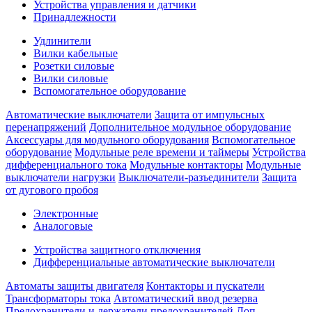
Устройства управления и датчики
Принадлежности
Удлинители
Вилки кабельные
Розетки силовые
Вилки силовые
Вспомогательное оборудование
Автоматические выключатели
Защита от импульсных
перенапряжений
Дополнительное модульное оборудование
Аксессуары для модульного оборудования
Вспомогательное
оборудование
Модульные реле времени и таймеры
Устройства
дифференциального тока
Модульные контакторы
Модульные
выключатели нагрузки
Выключатели-разъединители
Защита
от дугового пробоя
Электронные
Аналоговые
Устройства защитного отключения
Дифференциальные автоматические выключатели
Автоматы защиты двигателя
Контакторы и пускатели
Трансформаторы тока
Автоматический ввод резерва
Предохранители и держатели предохранителей
Доп