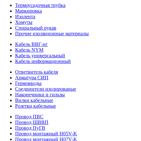
Термоусадочная трубка
Маркировка
Изолента
Хомуты
Спиральный рукав
Прочие изоляционные материалы
Кабель ВВГ-нг
Кабель NYM
Кабель универсальный
Кабель информационный
Ответвитель кабеля
Арматура СИП
Гермовводы
Соединители изолированые
Наконечники и гильзы
Вилки кабельные
Розетки кабельные
Провод ПВС
Провод ШВВП
Провод ПуГВ
Провод монтажный H05V-K
Провод монтажный H07V-K