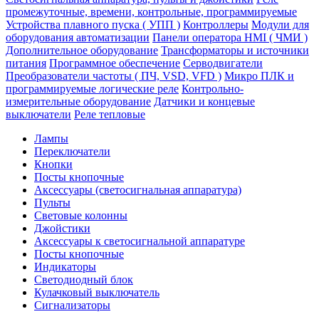
промежуточные, времени, контрольные, программируемые
Устройства плавного пуска ( УПП )
Контроллеры
Модули для
оборудования автоматизации
Панели оператора HMI ( ЧМИ )
Дополнительное оборудование
Транcформаторы и источники
питания
Программное обеспечение
Серводвигатели
Преобразователи частоты ( ПЧ, VSD, VFD )
Микро ПЛК и
программируемые логические реле
Контрольно-
измерительные оборудование
Датчики и концевые
выключатели
Реле тепловые
Лампы
Переключатели
Кнопки
Посты кнопочные
Аксессуары (светосигнальная аппаратура)
Пульты
Световые колонны
Джойстики
Аксессуары к светосигнальной аппаратуре
Посты кнопочные
Индикаторы
Светодиодный блок
Кулачковый выключатель
Сигнализаторы