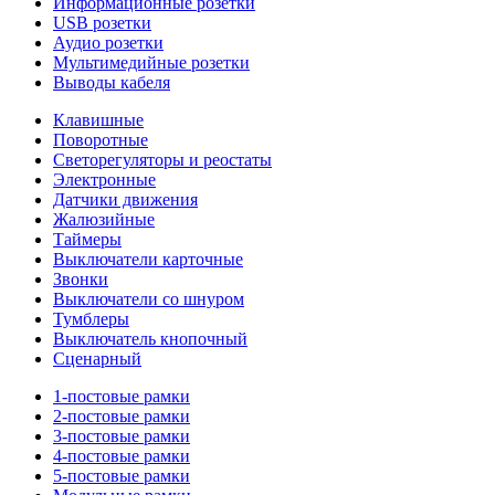
Информационные розетки
USB розетки
Аудио розетки
Мультимедийные розетки
Выводы кабеля
Клавишные
Поворотные
Светорегуляторы и реостаты
Электронные
Датчики движения
Жалюзийные
Таймеры
Выключатели карточные
Звонки
Выключатели со шнуром
Тумблеры
Выключатель кнопочный
Сценарный
1-постовые рамки
2-постовые рамки
3-постовые рамки
4-постовые рамки
5-постовые рамки