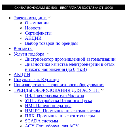
СКИДКА БОНУСАМИ ДО 50% |
БЕСПЛАТНАЯ ДОСТАВКА ОТ
10000
Электрохолдинг
О компании
Новости
Сертификаты
АКЦИИ
Выбор товаров по брендам
Контакты
Услуги подбора
Дистрибьютор промышленной автоматизации
Диагностика качества электроэнергии в сетях
низкого напряжения (до 0,4 кВ)
АКЦИИ
Покупать как Юр лицо
Производство электрощитового оборудования
ТРЕНДЫ ОБОРУДОВАНИЯ ДЛЯ АСУ ТП
ПЧ. Преобразователи Частоты
УПП. Устройства Плавного Пуска
HMI. Панели оператора
HMI РС. Промышленные компьютеры
ПЛК. Промышленные контроллеры
SCADA системы
АСУ. Доп. оборуд. для АСУ