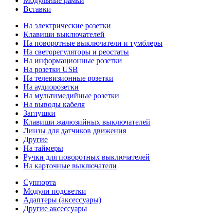
Модульные рамки
Вставки
На электрические розетки
Клавиши выключателей
На поворотные выключатели и тумблеры
На светорегуляторы и реостаты
На информационные розетки
На розетки USB
На телевизионные розетки
На аудиорозетки
На мультимедийные розетки
На выводы кабеля
Заглушки
Клавиши жалюзийных выключателей
Линзы для датчиков движения
Другие
На таймеры
Ручки для поворотных выключателей
На карточные выключатели
Суппорта
Модули подсветки
Адаптеры (аксессуары)
Другие аксессуары