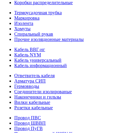
Коробки распределительные
Термоусадочная трубка
Маркировка
Изолента
Хомуты
Спиральный рукав
Прочие изоляционные материалы
Кабель ВВГ-нг
Кабель NYM
Кабель универсальный
Кабель информационный
Ответвитель кабеля
Арматура СИП
Гермовводы
Соединители изолированые
Наконечники и гильзы
Вилки кабельные
Розетки кабельные
Провод ПВС
Провод ШВВП
Провод ПуГВ