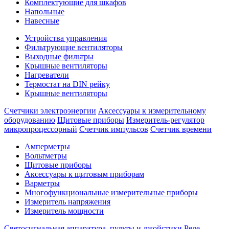
Комплектующие для шкафов
Напольные
Навесные
Устройства управления
Фильтрующие вентиляторы
Выходные фильтры
Крышные вентиляторы
Нагреватели
Термостат на DIN рейку
Крышные вентиляторы
Счетчики электроэнергии
Аксессуары к измерительному
оборудованию
Щитовые приборы
Измеритель-регулятор
микропроцессорный
Счетчик импульсов
Счетчик времени
Амперметры
Вольтметры
Щитовые приборы
Аксессуары к щитовым приборам
Варметры
Многофункциональные измерительные приборы
Измеритель напряжения
Измеритель мощности
Светосигнальная аппаратура, пульты и джойстики
Реле