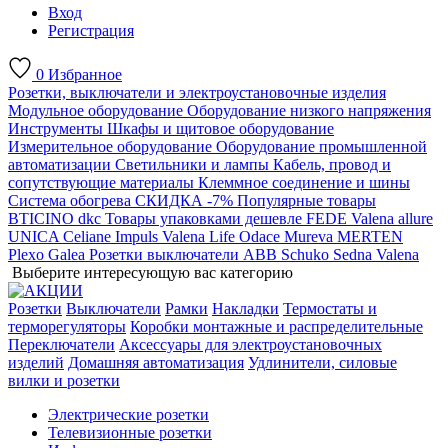
Вход
Регистрация
0
Избранное
Розетки, выключатели и электроустановочные изделия
Модульное оборудование
Оборудование низкого напряжения
Инструменты
Шкафы и щитовое оборудование
Измерительное оборудование
Оборудование промышленной
автоматизации
Светильники и лампы
Кабель, провод и
сопутствующие материалы
Клеммное соединение и шины
Система обогрева
СКИДКА -7%
Популярные товары
BTICINO
dkc
Товары упаковками дешевле
FEDE
Valena allure
UNICA
Celiane
Impuls
Valena Life
Odace
Mureva
MERTEN
Plexo
Galea
Розетки выключатели ABB
Schuko
Sedna
Valena
Выберите интересующую вас категорию
Розетки
Выключатели
Рамки
Накладки
Термостаты и
терморегуляторы
Коробки монтажные и распределительные
Переключатели
Аксессуары для электроустановочных
изделий
Домашняя автоматизация
Удлинители, силовые
вилки и розетки
Электрические розетки
Телевизионные розетки