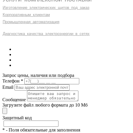
Изготовление
_
электрических
_
щитов
_
под
_
заказ
Корпоративным
_
клиентам
Промышленная
_
автоматизация
Диагностика
_
качеств
а
_
электроэнергии
_
в
_
сетях
Запрос цены, наличия или подбора
Телефон
*
Email
Сообщение
Загрузите файл любого формата до 10 Мб
Защитный код
*
- Поля обязательные для заполнения