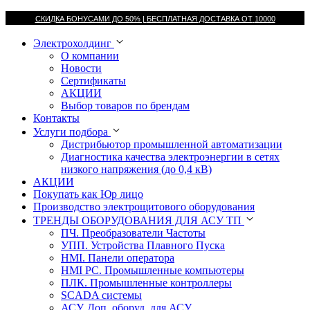
СКИДКА БОНУСАМИ ДО 50% |
БЕСПЛАТНАЯ ДОСТАВКА ОТ
10000
Электрохолдинг
О компании
Новости
Сертификаты
АКЦИИ
Выбор товаров по брендам
Контакты
Услуги подбора
Дистрибьютор промышленной автоматизации
Диагностика качества электроэнергии в сетях
низкого напряжения (до 0,4 кВ)
АКЦИИ
Покупать как Юр лицо
Производство электрощитового оборудования
ТРЕНДЫ ОБОРУДОВАНИЯ ДЛЯ АСУ ТП
ПЧ. Преобразователи Частоты
УПП. Устройства Плавного Пуска
HMI. Панели оператора
HMI РС. Промышленные компьютеры
ПЛК. Промышленные контроллеры
SCADA системы
АСУ. Доп. оборуд. для АСУ