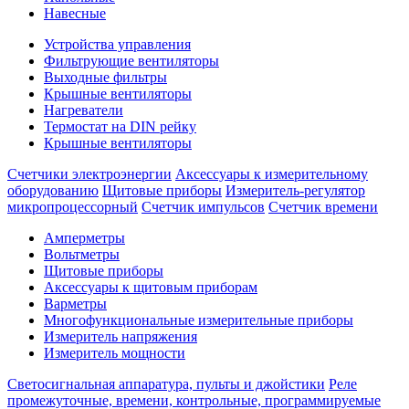
Навесные
Устройства управления
Фильтрующие вентиляторы
Выходные фильтры
Крышные вентиляторы
Нагреватели
Термостат на DIN рейку
Крышные вентиляторы
Счетчики электроэнергии
Аксессуары к измерительному
оборудованию
Щитовые приборы
Измеритель-регулятор
микропроцессорный
Счетчик импульсов
Счетчик времени
Амперметры
Вольтметры
Щитовые приборы
Аксессуары к щитовым приборам
Варметры
Многофункциональные измерительные приборы
Измеритель напряжения
Измеритель мощности
Светосигнальная аппаратура, пульты и джойстики
Реле
промежуточные, времени, контрольные, программируемые