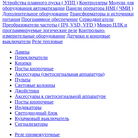
Устройства плавного пуска ( УПП )
Контроллеры
Модули для
оборудования автоматизации
Панели оператора HMI ( ЧМИ )
Дополнительное оборудование
Транcформаторы и источники
питания
Программное обеспечение
Серводвигатели
Преобразователи частоты ( ПЧ, VSD, VFD )
Микро ПЛК и
программируемые логические реле
Контрольно-
измерительные оборудование
Датчики и концевые
выключатели
Реле тепловые
Лампы
Переключатели
Кнопки
Посты кнопочные
Аксессуары (светосигнальная аппаратура)
Пульты
Световые колонны
Джойстики
Аксессуары к светосигнальной аппаратуре
Посты кнопочные
Индикаторы
Светодиодный блок
Кулачковый выключатель
Сигнализаторы
Реле промежуточные