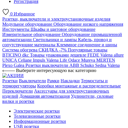
Регистрация
0
Избранное
Розетки, выключатели и электроустановочные изделия
Модульное оборудование
Оборудование низкого напряжения
Инструменты
Шкафы и щитовое оборудование
Измерительное оборудование
Оборудование промышленной
автоматизации
Светильники и лампы
Кабель, провод и
сопутствующие материалы
Клеммное соединение и шины
Система обогрева
СКИДКА -7%
Популярные товары
BTICINO
dkc
Товары упаковками дешевле
FEDE
Valena allure
UNICA
Celiane
Impuls
Valena Life
Odace
Mureva
MERTEN
Plexo
Galea
Розетки выключатели ABB
Schuko
Sedna
Valena
Выберите интересующую вас категорию
Розетки
Выключатели
Рамки
Накладки
Термостаты и
терморегуляторы
Коробки монтажные и распределительные
Переключатели
Аксессуары для электроустановочных
изделий
Домашняя автоматизация
Удлинители, силовые
вилки и розетки
Электрические розетки
Телевизионные розетки
Информационные розетки
USB розетки