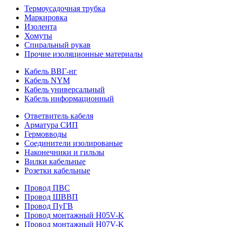
Термоусадочная трубка
Маркировка
Изолента
Хомуты
Спиральный рукав
Прочие изоляционные материалы
Кабель ВВГ-нг
Кабель NYM
Кабель универсальный
Кабель информационный
Ответвитель кабеля
Арматура СИП
Гермовводы
Соединители изолированые
Наконечники и гильзы
Вилки кабельные
Розетки кабельные
Провод ПВС
Провод ШВВП
Провод ПуГВ
Провод монтажный H05V-K
Провод монтажный H07V-K