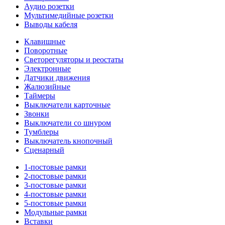
Аудио розетки
Мультимедийные розетки
Выводы кабеля
Клавишные
Поворотные
Светорегуляторы и реостаты
Электронные
Датчики движения
Жалюзийные
Таймеры
Выключатели карточные
Звонки
Выключатели со шнуром
Тумблеры
Выключатель кнопочный
Сценарный
1-постовые рамки
2-постовые рамки
3-постовые рамки
4-постовые рамки
5-постовые рамки
Модульные рамки
Вставки