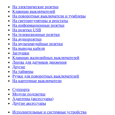
На электрические розетки
Клавиши выключателей
На поворотные выключатели и тумблеры
На светорегуляторы и реостаты
На информационные розетки
На розетки USB
На телевизионные розетки
На аудиорозетки
На мультимедийные розетки
На выводы кабеля
Заглушки
Клавиши жалюзийных выключателей
Линзы для датчиков движения
Другие
На таймеры
Ручки для поворотных выключателей
На карточные выключатели
Суппорта
Модули подсветки
Адаптеры (аксессуары)
Другие аксессуары
Исполнительные и системные устройства