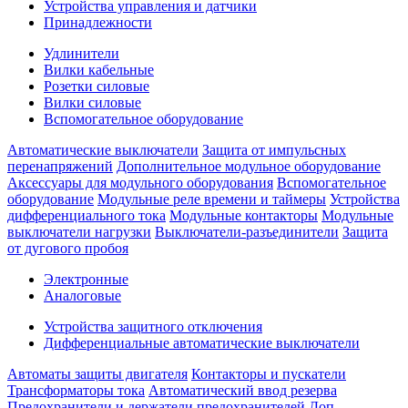
Устройства управления и датчики
Принадлежности
Удлинители
Вилки кабельные
Розетки силовые
Вилки силовые
Вспомогательное оборудование
Автоматические выключатели
Защита от импульсных
перенапряжений
Дополнительное модульное оборудование
Аксессуары для модульного оборудования
Вспомогательное
оборудование
Модульные реле времени и таймеры
Устройства
дифференциального тока
Модульные контакторы
Модульные
выключатели нагрузки
Выключатели-разъединители
Защита
от дугового пробоя
Электронные
Аналоговые
Устройства защитного отключения
Дифференциальные автоматические выключатели
Автоматы защиты двигателя
Контакторы и пускатели
Трансформаторы тока
Автоматический ввод резерва
Предохранители и держатели предохранителей
Доп