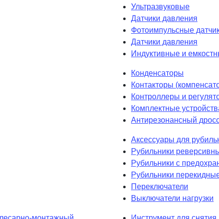
Ультразвуковые
Датчики давления
Фотоимпульсные датчик
Датчики давления
Индуктивные и емкостн
Конденсаторы
Контакторы (компенсат
Контроллеры и регулят
Комплектные устройств
Антирезонансный дрос
Аксессуары для рубиль
Рубильники реверсивн
Рубильники с предохра
Рубильники перекидны
Переключатели
Выключатели нагрузки
лесарно-монтажный
Инструмент для снятия