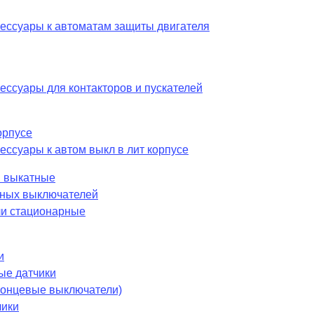
сессуары к автоматам защиты двигателя
ессуары для контакторов и пускателей
орпусе
ессуары к автом выкл в лит корпусе
 выкатные
шных выключателей
и стационарные
и
ые датчики
 концевые выключатели)
чики