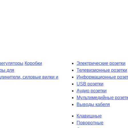
регуляторы
Коробки
Электрические розетки
ры для
Телевизионные розетки
длинители, силовые вилки и
Информационные розет
USB розетки
Аудио розетки
Мультимедийные розет
Выводы кабеля
Клавишные
Поворотные