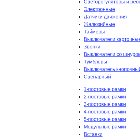
Светорегуляторы и рео
Электронные
Датчики движения
Жалюзийные
Таймеры
Выключатели карточны
Звонки
Выключатели со шнуро
Тумблеры
Выключатель кнопочны
Сценарный
1-постовые рамки
2-постовые рамки
3-постовые рамки
4-постовые рамки
5-постовые рамки
Модульные рамки
Вставки