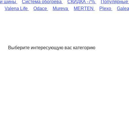
и шины
Система обогрева
СКИДКА -7%
Популярные
Valena Life
Odace
Mureva
MERTEN
Plexo
Gale
Выберите интересующую вас категорию