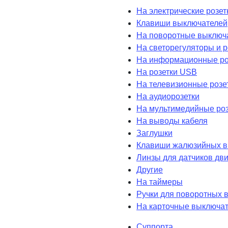
На электрические розет
Клавиши выключателей
На поворотные выключ
На светорегуляторы и 
На информационные ро
На розетки USB
На телевизионные розе
На аудиорозетки
На мультимедийные роз
На выводы кабеля
Заглушки
Клавиши жалюзийных в
Линзы для датчиков дв
Другие
На таймеры
Ручки для поворотных 
На карточные выключа
Суппорта