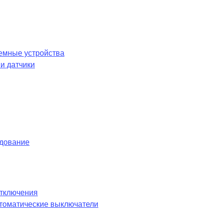
емные устройства
и датчики
удование
отключения
оматические выключатели