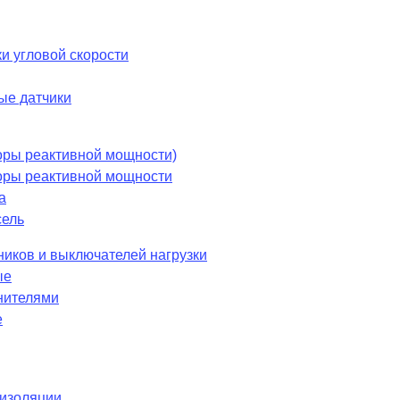
и угловой скорости
ые датчики
оры реактивной мощности)
оры реактивной мощности
а
сель
ников и выключателей нагрузки
ые
нителями
е
 изоляции