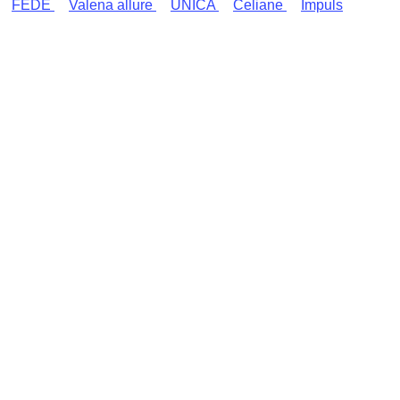
FEDE
Valena allure
UNICA
Celiane
Impuls