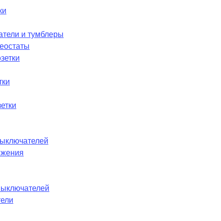
ки
атели и тумблеры
реостаты
зетки
тки
етки
ыключателей
ижения
выключателей
тели