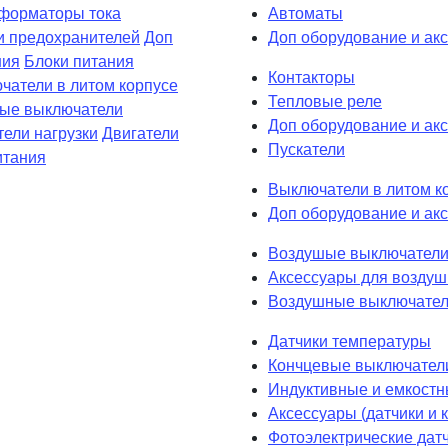
форматоры тока
Автоматы
и предохранителей
Доп
Доп оборудование и ак
ния
Блоки питания
Контакторы
чатели в литом корпусе
Тепловые реле
вые выключатели
Доп оборудование и акс
ели нагрузки
Двигатели
Пускатели
итания
Выключатели в литом к
Доп оборудование и акс
Воздушые выключатели
Аксессуары для возду
Воздушные выключател
Датчики температуры
Кончцевые выключател
Индуктивные и емкостн
Аксессуары (датчики и
Фотоэлектрические дат