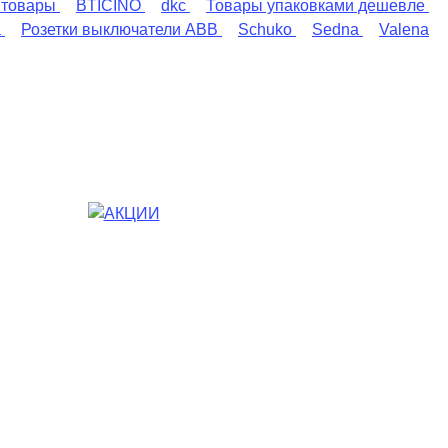
 товары
BTICINO
dkc
Товары упаковками дешевле
a
Розетки выключатели ABB
Schuko
Sedna
Valena