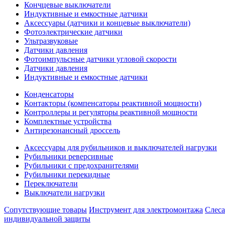
Кончцевые выключатели
Индуктивные и емкостные датчики
Аксессуары (датчики и концевые выключатели)
Фотоэлектрические датчики
Ультразвуковые
Датчики давления
Фотоимпульсные датчики угловой скорости
Датчики давления
Индуктивные и емкостные датчики
Конденсаторы
Контакторы (компенсаторы реактивной мощности)
Контроллеры и регуляторы реактивной мощности
Комплектные устройства
Антирезонансный дроссель
Аксессуары для рубильников и выключателей нагрузки
Рубильники реверсивные
Рубильники с предохранителями
Рубильники перекидные
Переключатели
Выключатели нагрузки
Сопутствующие товары
Инструмент для электромонтажа
Слес
индивидуальной защиты