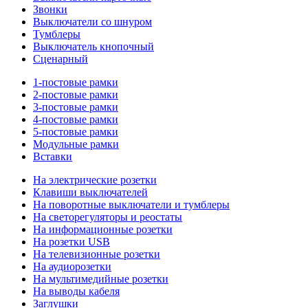
Звонки
Выключатели со шнуром
Тумблеры
Выключатель кнопочный
Сценарный
1-постовые рамки
2-постовые рамки
3-постовые рамки
4-постовые рамки
5-постовые рамки
Модульные рамки
Вставки
На электрические розетки
Клавиши выключателей
На поворотные выключатели и тумблеры
На светорегуляторы и реостаты
На информационные розетки
На розетки USB
На телевизионные розетки
На аудиорозетки
На мультимедийные розетки
На выводы кабеля
Заглушки