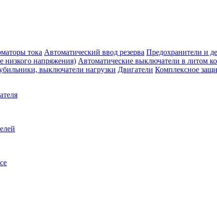
маторы тока
Автоматический ввод резерва
Предохранители и д
е низкого напряжения)
Автоматические выключатели в литом к
убильники, выключатели нагрузки
Двигатели
Комплексное защи
ателя
телей
се