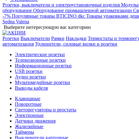
Розетки, выключатели и электроустановочные изделия
Модульн
оборудование
Оборудование промышленной автоматизации
Св
-7%
Популярные товары
BTICINO
dkc
Товары упаковками деш
Sedna
Valena
Выберите интересующую вас категорию
Розетки
Выключатели
Рамки
Накладки
Термостаты и терморег
автоматизация
Удлинители, силовые вилки и розетки
Электрические розетки
Телевизионные розетки
Информационные розетки
USB розетки
Аудио розетки
Мультимедийные розетки
Выводы кабеля
Клавишные
Поворотные
Светорегуляторы и реостаты
Электронные
Датчики движения
Жалюзийные
Таймеры
Выключатели карточные