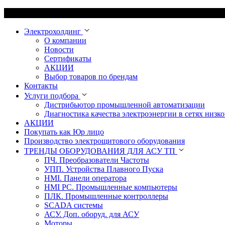
Электрохолдинг
О компании
Новости
Сертификаты
АКЦИИ
Выбор товаров по брендам
Контакты
Услуги подбора
Дистрибьютор промышленной автоматизации
Диагностика качества электроэнергии в сетях низко
АКЦИИ
Покупать как Юр лицо
Производство электрощитового оборудования
ТРЕНДЫ ОБОРУДОВАНИЯ ДЛЯ АСУ ТП
ПЧ. Преобразователи Частоты
УПП. Устройства Плавного Пуска
HMI. Панели оператора
HMI РС. Промышленные компьютеры
ПЛК. Промышленные контроллеры
SCADA системы
АСУ. Доп. оборуд. для АСУ
Моторы