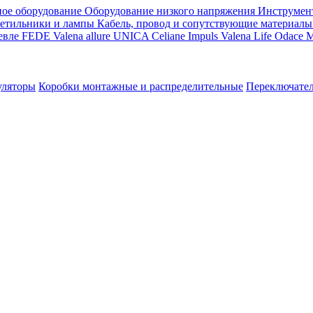
ое оборудование
Оборудование низкого напряжения
Инструмен
етильники и лампы
Кабель, провод и сопутствующие материалы
евле
FEDE
Valena allure
UNICA
Celiane
Impuls
Valena Life
Odace
M
уляторы
Коробки монтажные и распределительные
Переключате