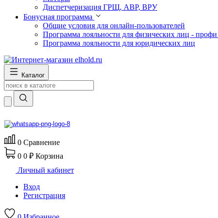
Диспетчеризация ГРЩ, АВР, ВРУ
Бонусная программа
Общие условия для онлайн-пользователей
Программа лояльности для физических лиц - профи
Программа лояльности для юридических лиц
Каталог
0
Сравнение
0
0 ₽
Корзина
Личный кабинет
Вход
Регистрация
0
Избранное