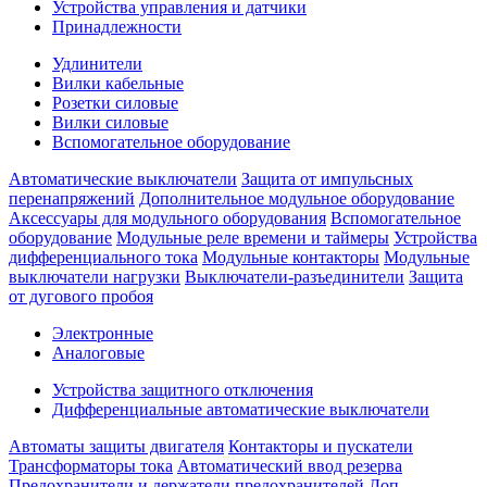
Устройства управления и датчики
Принадлежности
Удлинители
Вилки кабельные
Розетки силовые
Вилки силовые
Вспомогательное оборудование
Автоматические выключатели
Защита от импульсных
перенапряжений
Дополнительное модульное оборудование
Аксессуары для модульного оборудования
Вспомогательное
оборудование
Модульные реле времени и таймеры
Устройства
дифференциального тока
Модульные контакторы
Модульные
выключатели нагрузки
Выключатели-разъединители
Защита
от дугового пробоя
Электронные
Аналоговые
Устройства защитного отключения
Дифференциальные автоматические выключатели
Автоматы защиты двигателя
Контакторы и пускатели
Трансформаторы тока
Автоматический ввод резерва
Предохранители и держатели предохранителей
Доп