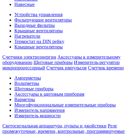
Навесные
Устройства управления
Фильтрующие вентиляторы
Выходные фильтры
Крышные вентиляторы
Нагреватели
Термостат на DIN рейку
Крышные вентиляторы
Счетчики электроэнергии
Аксессуары к измерительному
оборудованию
Щитовые приборы
Измеритель-регулятор
микропроцессорный
Счетчик импульсов
Счетчик времени
Амперметры
Вольтметры
Щитовые приборы
Аксессуары к щитовым приборам
Варметры
Многофункциональные измерительные приборы
Измеритель напряжения
Измеритель мощности
Светосигнальная аппаратура, пульты и джойстики
Реле
промежуточные, времени, контрольные, программируемые