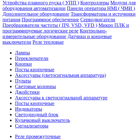
Устройства плавного пуска ( УПП )
Контроллеры
Модули для
оборудования автоматизации
Панели оператора HMI ( ЧМИ )
Дополнительное оборудование
Транcформаторы и источники
питания
Программное обеспечение
Серводвигатели
Преобразователи частоты ( ПЧ, VSD, VFD )
Микро ПЛК и
программируемые логические реле
Контрольно-
измерительные оборудование
Датчики и концевые
выключатели
Реле тепловые
Лампы
Переключатели
Кнопки
Посты кнопочные
Аксессуары (светосигнальная аппаратура)
Пульты
Световые колонны
Джойстики
Аксессуары к светосигнальной аппаратуре
Посты кнопочные
Индикаторы
Светодиодный блок
Кулачковый выключатель
Сигнализаторы
Реле промежуточные