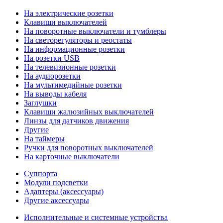
На электрические розетки
Клавиши выключателей
На поворотные выключатели и тумблеры
На светорегуляторы и реостаты
На информационные розетки
На розетки USB
На телевизионные розетки
На аудиорозетки
На мультимедийные розетки
На выводы кабеля
Заглушки
Клавиши жалюзийных выключателей
Линзы для датчиков движения
Другие
На таймеры
Ручки для поворотных выключателей
На карточные выключатели
Суппорта
Модули подсветки
Адаптеры (аксессуары)
Другие аксессуары
Исполнительные и системные устройства