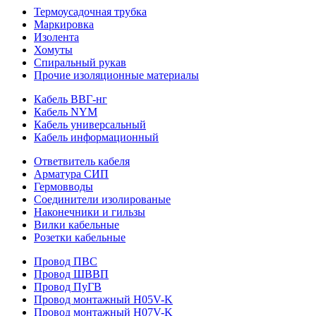
Термоусадочная трубка
Маркировка
Изолента
Хомуты
Спиральный рукав
Прочие изоляционные материалы
Кабель ВВГ-нг
Кабель NYM
Кабель универсальный
Кабель информационный
Ответвитель кабеля
Арматура СИП
Гермовводы
Соединители изолированые
Наконечники и гильзы
Вилки кабельные
Розетки кабельные
Провод ПВС
Провод ШВВП
Провод ПуГВ
Провод монтажный H05V-K
Провод монтажный H07V-K