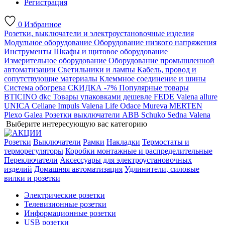
Регистрация
0
Избранное
Розетки, выключатели и электроустановочные изделия
Модульное оборудование
Оборудование низкого напряжения
Инструменты
Шкафы и щитовое оборудование
Измерительное оборудование
Оборудование промышленной
автоматизации
Светильники и лампы
Кабель, провод и
сопутствующие материалы
Клеммное соединение и шины
Система обогрева
СКИДКА -7%
Популярные товары
BTICINO
dkc
Товары упаковками дешевле
FEDE
Valena allure
UNICA
Celiane
Impuls
Valena Life
Odace
Mureva
MERTEN
Plexo
Galea
Розетки выключатели ABB
Schuko
Sedna
Valena
Выберите интересующую вас категорию
Розетки
Выключатели
Рамки
Накладки
Термостаты и
терморегуляторы
Коробки монтажные и распределительные
Переключатели
Аксессуары для электроустановочных
изделий
Домашняя автоматизация
Удлинители, силовые
вилки и розетки
Электрические розетки
Телевизионные розетки
Информационные розетки
USB розетки