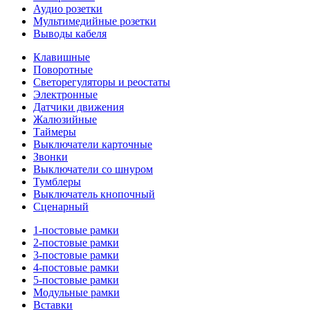
Аудио розетки
Мультимедийные розетки
Выводы кабеля
Клавишные
Поворотные
Светорегуляторы и реостаты
Электронные
Датчики движения
Жалюзийные
Таймеры
Выключатели карточные
Звонки
Выключатели со шнуром
Тумблеры
Выключатель кнопочный
Сценарный
1-постовые рамки
2-постовые рамки
3-постовые рамки
4-постовые рамки
5-постовые рамки
Модульные рамки
Вставки