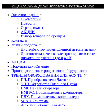
СКИДКА БОНУСАМИ ДО 50% |
БЕСПЛАТНАЯ ДОСТАВКА ОТ
10000
Электрохолдинг
О компании
Новости
Сертификаты
АКЦИИ
Выбор товаров по брендам
Контакты
Услуги подбора
Дистрибьютор промышленной автоматизации
Диагностика качества электроэнергии в сетях
низкого напряжения (до 0,4 кВ)
АКЦИИ
Покупать как Юр лицо
Производство электрощитового оборудования
ТРЕНДЫ ОБОРУДОВАНИЯ ДЛЯ АСУ ТП
ПЧ. Преобразователи Частоты
УПП. Устройства Плавного Пуска
HMI. Панели оператора
HMI РС. Промышленные компьютеры
ПЛК. Промышленные контроллеры
SCADA системы
АСУ. Доп. оборуд. для АСУ