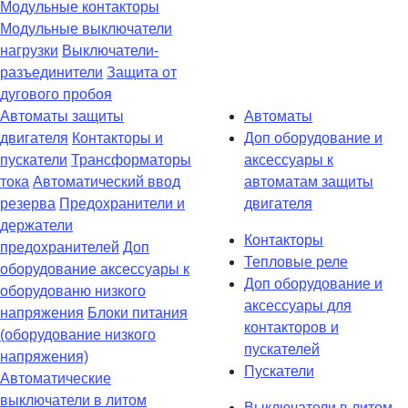
Модульные контакторы
Модульные выключатели
нагрузки
Выключатели-
разъединители
Защита от
дугового пробоя
Автоматы защиты
Автоматы
двигателя
Контакторы и
Доп оборудование и
пускатели
Трансформаторы
аксессуары к
тока
Автоматический ввод
автоматам защиты
резерва
Предохранители и
двигателя
держатели
Контакторы
предохранителей
Доп
Тепловые реле
оборудование аксессуары к
Доп оборудование и
оборудованю низкого
аксессуары для
напряжения
Блоки питания
контакторов и
(оборудование низкого
пускателей
напряжения)
Пускатели
Автоматические
выключатели в литом
Выключатели в литом