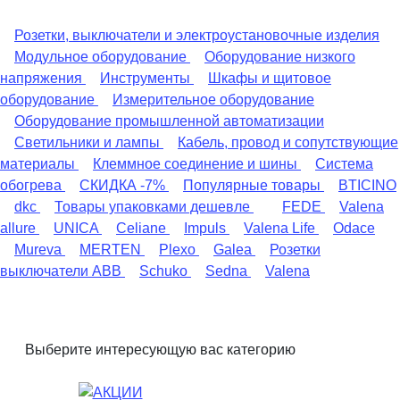
Розетки, выключатели и электроустановочные изделия
Модульное оборудование
Оборудование низкого
напряжения
Инструменты
Шкафы и щитовое
оборудование
Измерительное оборудование
Оборудование промышленной автоматизации
Светильники и лампы
Кабель, провод и сопутствующие
материалы
Клеммное соединение и шины
Система
обогрева
СКИДКА -7%
Популярные товары
BTICINO
dkc
Товары упаковками дешевле
FEDE
Valena
allure
UNICA
Celiane
Impuls
Valena Life
Odace
Mureva
MERTEN
Plexo
Galea
Розетки
выключатели ABB
Schuko
Sedna
Valena
Выберите интересующую вас категорию