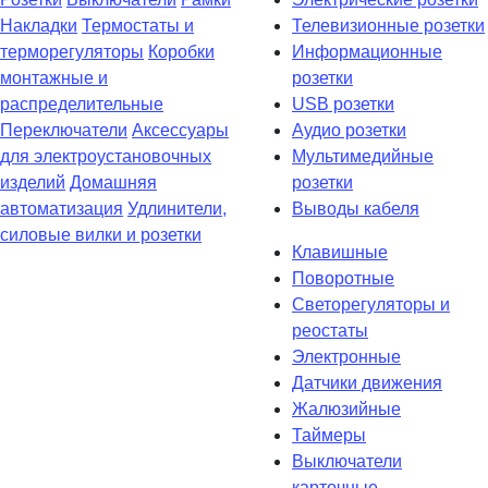
Накладки
Термостаты и
Телевизионные розетки
терморегуляторы
Коробки
Информационные
монтажные и
розетки
распределительные
USB розетки
Переключатели
Аксессуары
Аудио розетки
для электроустановочных
Мультимедийные
изделий
Домашняя
розетки
автоматизация
Удлинители,
Выводы кабеля
силовые вилки и розетки
Клавишные
Поворотные
Светорегуляторы и
реостаты
Электронные
Датчики движения
Жалюзийные
Таймеры
Выключатели
карточные