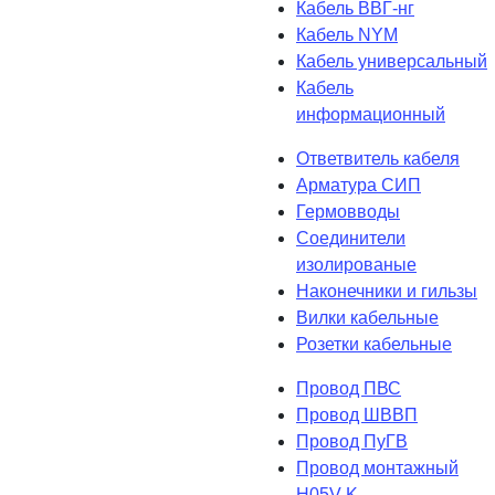
Кабель ВВГ-нг
Кабель NYM
Кабель универсальный
Кабель
информационный
Ответвитель кабеля
Арматура СИП
Гермовводы
Соединители
изолированые
Наконечники и гильзы
Вилки кабельные
Розетки кабельные
Провод ПВС
Провод ШВВП
Провод ПуГВ
Провод монтажный
H05V-K