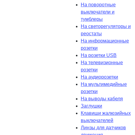
На поворотные
выключатели и
тумблеры
На светорегуляторы и
реостаты
На информационные
розетки
На розетки USB
На телевизионные
розетки
На аудиорозетки
На мультимедийные
розетки
На выводы кабеля
Заглушки
Клавиши жалюзийных
выключателей
Линзы для датчиков
движения