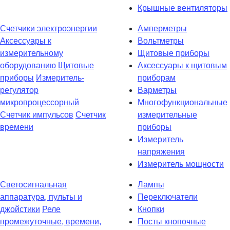
Крышные вентиляторы
Счетчики электроэнергии
Амперметры
Аксессуары к
Вольтметры
измерительному
Щитовые приборы
оборудованию
Щитовые
Аксессуары к щитовым
приборы
Измеритель-
приборам
регулятор
Варметры
микропроцессорный
Многофункциональные
Счетчик импульсов
Счетчик
измерительные
времени
приборы
Измеритель
напряжения
Измеритель мощности
Светосигнальная
Лампы
аппаратура, пульты и
Переключатели
джойстики
Реле
Кнопки
промежуточные, времени,
Посты кнопочные