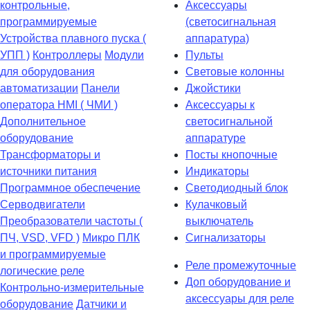
контрольные,
Аксессуары
программируемые
(светосигнальная
Устройства плавного пуска (
аппаратура)
УПП )
Контроллеры
Модули
Пульты
для оборудования
Световые колонны
автоматизации
Панели
Джойстики
оператора HMI ( ЧМИ )
Аксессуары к
Дополнительное
светосигнальной
оборудование
аппаратуре
Транcформаторы и
Посты кнопочные
источники питания
Индикаторы
Программное обеспечение
Светодиодный блок
Серводвигатели
Кулачковый
Преобразователи частоты (
выключатель
ПЧ, VSD, VFD )
Микро ПЛК
Сигнализаторы
и программируемые
Реле промежуточные
логические реле
Доп оборудование и
Контрольно-измерительные
аксессуары для реле
оборудование
Датчики и