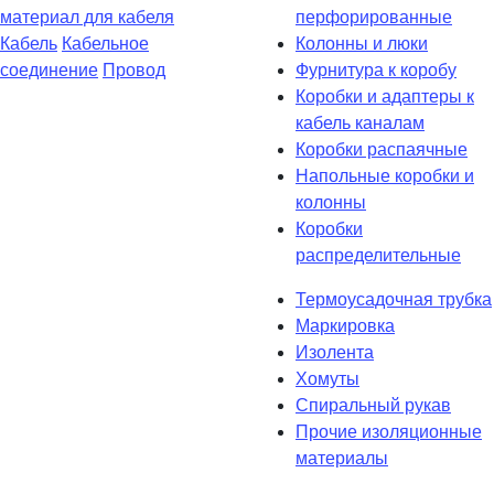
материал для кабеля
перфорированные
Кабель
Кабельное
Колонны и люки
соединение
Провод
Фурнитура к коробу
Коробки и адаптеры к
кабель каналам
Коробки распаячные
Напольные коробки и
колонны
Коробки
распределительные
Термоусадочная трубка
Маркировка
Изолента
Хомуты
Спиральный рукав
Прочие изоляционные
материалы