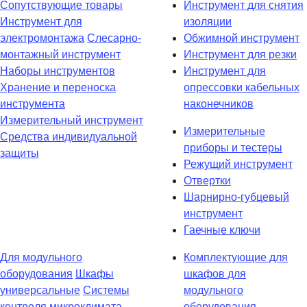
Сопутствующие товары
Инструмент для снятия
Инструмент для
изоляции
электромонтажа
Слесарно-
Обжимной инструмент
монтажный инструмент
Инструмент для резки
Наборы инструментов
Инструмент для
Хранение и переноска
опрессовки кабельных
инструмента
наконечников
Измерительный инструмент
Измерительные
Средства индивидуальной
приборы и тестеры
защиты
Режущий инструмент
Отвертки
Шарнирно-губцевый
инструмент
Гаечные ключи
Для модульного
Комплектующие для
оборудования
Шкафы
шкафов для
универсальные
Системы
модульного
контроля микроклимата
оборудования