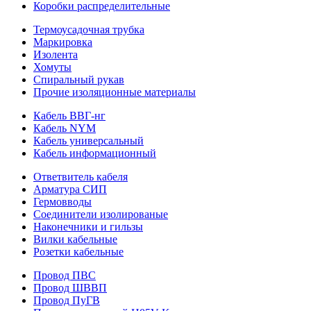
Коробки распределительные
Термоусадочная трубка
Маркировка
Изолента
Хомуты
Спиральный рукав
Прочие изоляционные материалы
Кабель ВВГ-нг
Кабель NYM
Кабель универсальный
Кабель информационный
Ответвитель кабеля
Арматура СИП
Гермовводы
Соединители изолированые
Наконечники и гильзы
Вилки кабельные
Розетки кабельные
Провод ПВС
Провод ШВВП
Провод ПуГВ