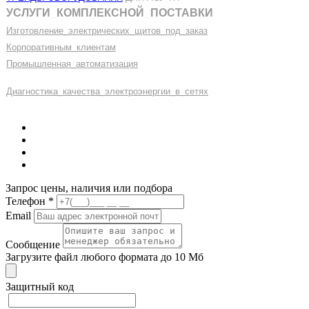
УСЛУГИ
_
КОМПЛЕКСНОЙ
_
ПОСТАВКИ
Изготовление
_
электрических
_
щитов
_
под
_
заказ
Корпоративным
_
клиентам
Промышленная
_
автоматизация
Диагностика
_
качеств
а
_
электроэнергии
_
в
_
сетях
Запрос цены, наличия или подбора
Телефон
*
Email
Сообщение
Загрузите файл любого формата до 10 Мб
Защитный код