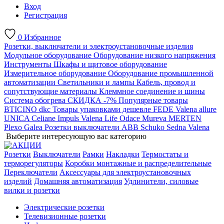
Вход
Регистрация
0
Избранное
Розетки, выключатели и электроустановочные изделия
Модульное оборудование
Оборудование низкого напряжения
Инструменты
Шкафы и щитовое оборудование
Измерительное оборудование
Оборудование промышленной
автоматизации
Светильники и лампы
Кабель, провод и
сопутствующие материалы
Клеммное соединение и шины
Система обогрева
СКИДКА -7%
Популярные товары
BTICINO
dkc
Товары упаковками дешевле
FEDE
Valena allure
UNICA
Celiane
Impuls
Valena Life
Odace
Mureva
MERTEN
Plexo
Galea
Розетки выключатели ABB
Schuko
Sedna
Valena
Выберите интересующую вас категорию
Розетки
Выключатели
Рамки
Накладки
Термостаты и
терморегуляторы
Коробки монтажные и распределительные
Переключатели
Аксессуары для электроустановочных
изделий
Домашняя автоматизация
Удлинители, силовые
вилки и розетки
Электрические розетки
Телевизионные розетки