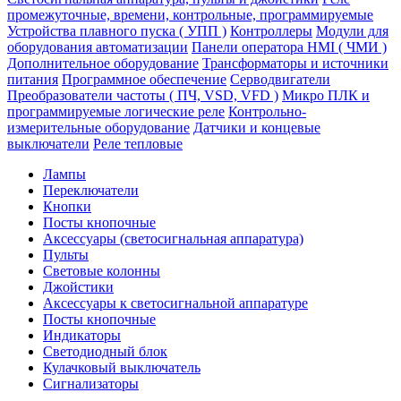
промежуточные, времени, контрольные, программируемые
Устройства плавного пуска ( УПП )
Контроллеры
Модули для
оборудования автоматизации
Панели оператора HMI ( ЧМИ )
Дополнительное оборудование
Транcформаторы и источники
питания
Программное обеспечение
Серводвигатели
Преобразователи частоты ( ПЧ, VSD, VFD )
Микро ПЛК и
программируемые логические реле
Контрольно-
измерительные оборудование
Датчики и концевые
выключатели
Реле тепловые
Лампы
Переключатели
Кнопки
Посты кнопочные
Аксессуары (светосигнальная аппаратура)
Пульты
Световые колонны
Джойстики
Аксессуары к светосигнальной аппаратуре
Посты кнопочные
Индикаторы
Светодиодный блок
Кулачковый выключатель
Сигнализаторы