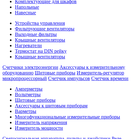
Комплектующие для шкафов
Напольные
Навесные
Устройства управления
Фильтрующие вентиляторы
Выходные фильтры
Крышные вентиляторы
Нагреватели
Термостат на DIN рейку
Крышные вентиляторы
Счетчики электроэнергии
Аксессуары к измерительному
оборудованию
Щитовые приборы
Измеритель-регулятор
микропроцессорный
Счетчик импульсов
Счетчик времени
Амперметры
Вольтметры
Щитовые приборы
Аксессуары к щитовым приборам
Варметры
Многофункциональные измерительные приборы
Измеритель напряжения
Измеритель мощности
Светосигнальная аппаратура, пульты и джойстики
Реле