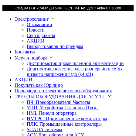
СКИДКА БОНУСАМИ ДО 50% |
БЕСПЛАТНАЯ ДОСТАВКА ОТ
10000
Электрохолдинг
О компании
Новости
Сертификаты
АКЦИИ
Выбор товаров по брендам
Контакты
Услуги подбора
Дистрибьютор промышленной автоматизации
Диагностика качества электроэнергии в сетях
низкого напряжения (до 0,4 кВ)
АКЦИИ
Покупать как Юр лицо
Производство электрощитового оборудования
ТРЕНДЫ ОБОРУДОВАНИЯ ДЛЯ АСУ ТП
ПЧ. Преобразователи Частоты
УПП. Устройства Плавного Пуска
HMI. Панели оператора
HMI РС. Промышленные компьютеры
ПЛК. Промышленные контроллеры
SCADA системы
АСУ. Доп. оборуд. для АСУ