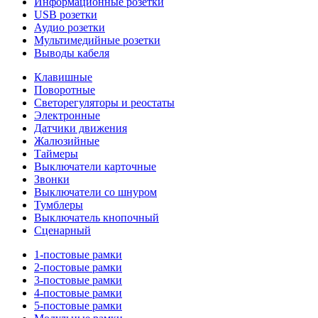
Информационные розетки
USB розетки
Аудио розетки
Мультимедийные розетки
Выводы кабеля
Клавишные
Поворотные
Светорегуляторы и реостаты
Электронные
Датчики движения
Жалюзийные
Таймеры
Выключатели карточные
Звонки
Выключатели со шнуром
Тумблеры
Выключатель кнопочный
Сценарный
1-постовые рамки
2-постовые рамки
3-постовые рамки
4-постовые рамки
5-постовые рамки