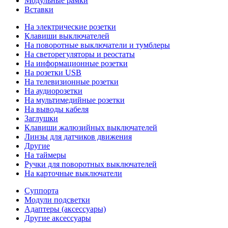
Модульные рамки
Вставки
На электрические розетки
Клавиши выключателей
На поворотные выключатели и тумблеры
На светорегуляторы и реостаты
На информационные розетки
На розетки USB
На телевизионные розетки
На аудиорозетки
На мультимедийные розетки
На выводы кабеля
Заглушки
Клавиши жалюзийных выключателей
Линзы для датчиков движения
Другие
На таймеры
Ручки для поворотных выключателей
На карточные выключатели
Суппорта
Модули подсветки
Адаптеры (аксессуары)
Другие аксессуары