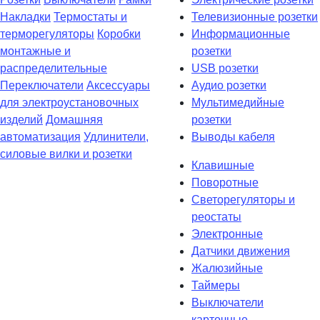
Накладки
Термостаты и
Телевизионные розетки
терморегуляторы
Коробки
Информационные
монтажные и
розетки
распределительные
USB розетки
Переключатели
Аксессуары
Аудио розетки
для электроустановочных
Мультимедийные
изделий
Домашняя
розетки
автоматизация
Удлинители,
Выводы кабеля
силовые вилки и розетки
Клавишные
Поворотные
Светорегуляторы и
реостаты
Электронные
Датчики движения
Жалюзийные
Таймеры
Выключатели
карточные