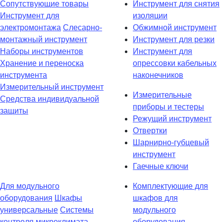
Сопутствующие товары
Инструмент для снятия
Инструмент для
изоляции
электромонтажа
Слесарно-
Обжимной инструмент
монтажный инструмент
Инструмент для резки
Наборы инструментов
Инструмент для
Хранение и переноска
опрессовки кабельных
инструмента
наконечников
Измерительный инструмент
Измерительные
Средства индивидуальной
приборы и тестеры
защиты
Режущий инструмент
Отвертки
Шарнирно-губцевый
инструмент
Гаечные ключи
Для модульного
Комплектующие для
оборудования
Шкафы
шкафов для
универсальные
Системы
модульного
контроля микроклимата
оборудования