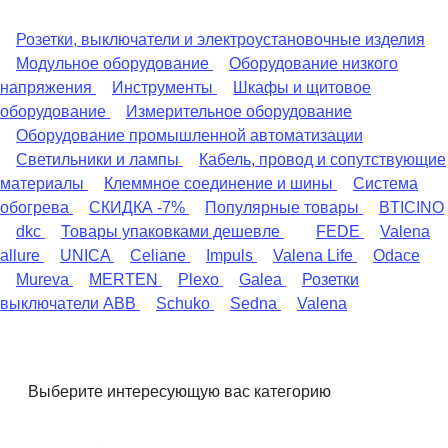
Розетки, выключатели и электроустановочные изделия
Модульное оборудование
Оборудование низкого
напряжения
Инструменты
Шкафы и щитовое
оборудование
Измерительное оборудование
Оборудование промышленной автоматизации
Светильники и лампы
Кабель, провод и сопутствующие
материалы
Клеммное соединение и шины
Система
обогрева
СКИДКА -7%
Популярные товары
BTICINO
dkc
Товары упаковками дешевле
FEDE
Valena
allure
UNICA
Celiane
Impuls
Valena Life
Odace
Mureva
MERTEN
Plexo
Galea
Розетки
выключатели ABB
Schuko
Sedna
Valena
Выберите интересующую вас категорию