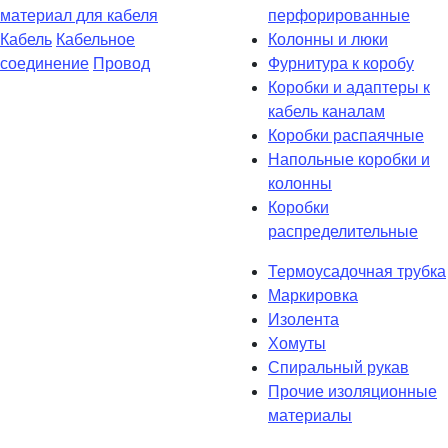
материал для кабеля
перфорированные
Кабель
Кабельное
Колонны и люки
соединение
Провод
Фурнитура к коробу
Коробки и адаптеры к
кабель каналам
Коробки распаячные
Напольные коробки и
колонны
Коробки
распределительные
Термоусадочная трубка
Маркировка
Изолента
Хомуты
Спиральный рукав
Прочие изоляционные
материалы