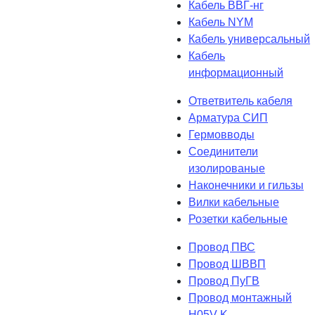
Кабель ВВГ-нг
Кабель NYM
Кабель универсальный
Кабель
информационный
Ответвитель кабеля
Арматура СИП
Гермовводы
Соединители
изолированые
Наконечники и гильзы
Вилки кабельные
Розетки кабельные
Провод ПВС
Провод ШВВП
Провод ПуГВ
Провод монтажный
H05V-K