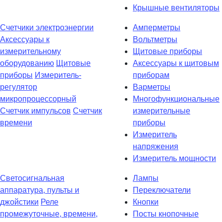
Крышные вентиляторы
Счетчики электроэнергии
Амперметры
Аксессуары к
Вольтметры
измерительному
Щитовые приборы
оборудованию
Щитовые
Аксессуары к щитовым
приборы
Измеритель-
приборам
регулятор
Варметры
микропроцессорный
Многофункциональные
Счетчик импульсов
Счетчик
измерительные
времени
приборы
Измеритель
напряжения
Измеритель мощности
Светосигнальная
Лампы
аппаратура, пульты и
Переключатели
джойстики
Реле
Кнопки
промежуточные, времени,
Посты кнопочные