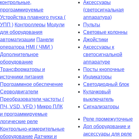
контрольные,
Аксессуары
программируемые
(светосигнальная
Устройства плавного пуска (
аппаратура)
УПП )
Контроллеры
Модули
Пульты
для оборудования
Световые колонны
автоматизации
Панели
Джойстики
оператора HMI ( ЧМИ )
Аксессуары к
Дополнительное
светосигнальной
оборудование
аппаратуре
Транcформаторы и
Посты кнопочные
источники питания
Индикаторы
Программное обеспечение
Светодиодный блок
Серводвигатели
Кулачковый
Преобразователи частоты (
выключатель
ПЧ, VSD, VFD )
Микро ПЛК
Сигнализаторы
и программируемые
Реле промежуточные
логические реле
Доп оборудование и
Контрольно-измерительные
аксессуары для реле
оборудование
Датчики и