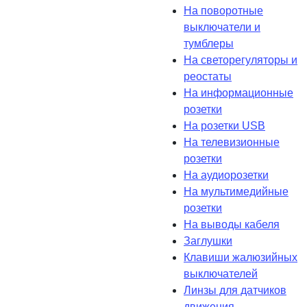
На поворотные
выключатели и
тумблеры
На светорегуляторы и
реостаты
На информационные
розетки
На розетки USB
На телевизионные
розетки
На аудиорозетки
На мультимедийные
розетки
На выводы кабеля
Заглушки
Клавиши жалюзийных
выключателей
Линзы для датчиков
движения