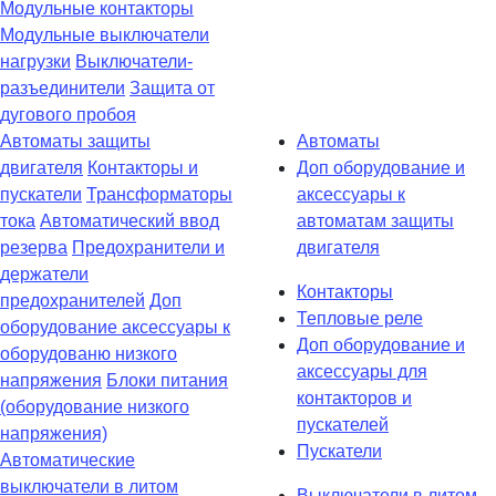
Модульные контакторы
Модульные выключатели
нагрузки
Выключатели-
разъединители
Защита от
дугового пробоя
Автоматы защиты
Автоматы
двигателя
Контакторы и
Доп оборудование и
пускатели
Трансформаторы
аксессуары к
тока
Автоматический ввод
автоматам защиты
резерва
Предохранители и
двигателя
держатели
Контакторы
предохранителей
Доп
Тепловые реле
оборудование аксессуары к
Доп оборудование и
оборудованю низкого
аксессуары для
напряжения
Блоки питания
контакторов и
(оборудование низкого
пускателей
напряжения)
Пускатели
Автоматические
выключатели в литом
Выключатели в литом