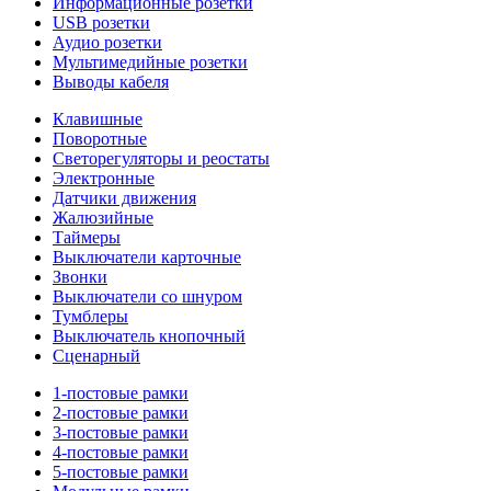
Информационные розетки
USB розетки
Аудио розетки
Мультимедийные розетки
Выводы кабеля
Клавишные
Поворотные
Светорегуляторы и реостаты
Электронные
Датчики движения
Жалюзийные
Таймеры
Выключатели карточные
Звонки
Выключатели со шнуром
Тумблеры
Выключатель кнопочный
Сценарный
1-постовые рамки
2-постовые рамки
3-постовые рамки
4-постовые рамки
5-постовые рамки