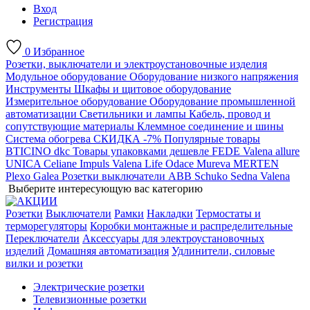
Вход
Регистрация
0
Избранное
Розетки, выключатели и электроустановочные изделия
Модульное оборудование
Оборудование низкого напряжения
Инструменты
Шкафы и щитовое оборудование
Измерительное оборудование
Оборудование промышленной
автоматизации
Светильники и лампы
Кабель, провод и
сопутствующие материалы
Клеммное соединение и шины
Система обогрева
СКИДКА -7%
Популярные товары
BTICINO
dkc
Товары упаковками дешевле
FEDE
Valena allure
UNICA
Celiane
Impuls
Valena Life
Odace
Mureva
MERTEN
Plexo
Galea
Розетки выключатели ABB
Schuko
Sedna
Valena
Выберите интересующую вас категорию
Розетки
Выключатели
Рамки
Накладки
Термостаты и
терморегуляторы
Коробки монтажные и распределительные
Переключатели
Аксессуары для электроустановочных
изделий
Домашняя автоматизация
Удлинители, силовые
вилки и розетки
Электрические розетки
Телевизионные розетки