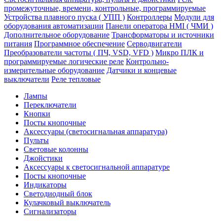
промежуточные, времени, контрольные, программируемые
Устройства плавного пуска ( УПП )
Контроллеры
Модули для
оборудования автоматизации
Панели оператора HMI ( ЧМИ )
Дополнительное оборудование
Транcформаторы и источники
питания
Программное обеспечение
Серводвигатели
Преобразователи частоты ( ПЧ, VSD, VFD )
Микро ПЛК и
программируемые логические реле
Контрольно-
измерительные оборудование
Датчики и концевые
выключатели
Реле тепловые
Лампы
Переключатели
Кнопки
Посты кнопочные
Аксессуары (светосигнальная аппаратура)
Пульты
Световые колонны
Джойстики
Аксессуары к светосигнальной аппаратуре
Посты кнопочные
Индикаторы
Светодиодный блок
Кулачковый выключатель
Сигнализаторы