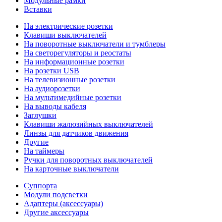
Модульные рамки
Вставки
На электрические розетки
Клавиши выключателей
На поворотные выключатели и тумблеры
На светорегуляторы и реостаты
На информационные розетки
На розетки USB
На телевизионные розетки
На аудиорозетки
На мультимедийные розетки
На выводы кабеля
Заглушки
Клавиши жалюзийных выключателей
Линзы для датчиков движения
Другие
На таймеры
Ручки для поворотных выключателей
На карточные выключатели
Суппорта
Модули подсветки
Адаптеры (аксессуары)
Другие аксессуары