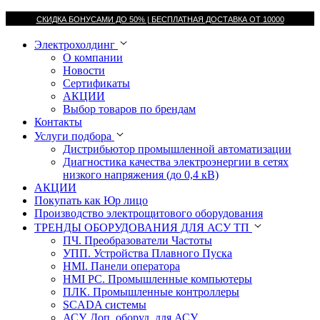
СКИДКА БОНУСАМИ ДО 50% |
БЕСПЛАТНАЯ ДОСТАВКА ОТ
10000
Электрохолдинг
О компании
Новости
Сертификаты
АКЦИИ
Выбор товаров по брендам
Контакты
Услуги подбора
Дистрибьютор промышленной автоматизации
Диагностика качества электроэнергии в сетях
низкого напряжения (до 0,4 кВ)
АКЦИИ
Покупать как Юр лицо
Производство электрощитового оборудования
ТРЕНДЫ ОБОРУДОВАНИЯ ДЛЯ АСУ ТП
ПЧ. Преобразователи Частоты
УПП. Устройства Плавного Пуска
HMI. Панели оператора
HMI РС. Промышленные компьютеры
ПЛК. Промышленные контроллеры
SCADA системы
АСУ. Доп. оборуд. для АСУ