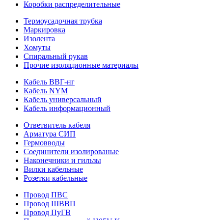
Коробки распределительные
Термоусадочная трубка
Маркировка
Изолента
Хомуты
Спиральный рукав
Прочие изоляционные материалы
Кабель ВВГ-нг
Кабель NYM
Кабель универсальный
Кабель информационный
Ответвитель кабеля
Арматура СИП
Гермовводы
Соединители изолированые
Наконечники и гильзы
Вилки кабельные
Розетки кабельные
Провод ПВС
Провод ШВВП
Провод ПуГВ