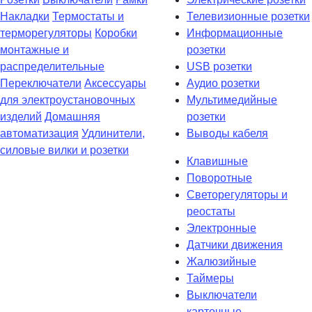
Накладки
Термостаты и
Телевизионные розетки
терморегуляторы
Коробки
Информационные
монтажные и
розетки
распределительные
USB розетки
Переключатели
Аксессуары
Аудио розетки
для электроустановочных
Мультимедийные
изделий
Домашняя
розетки
автоматизация
Удлинители,
Выводы кабеля
силовые вилки и розетки
Клавишные
Поворотные
Светорегуляторы и
реостаты
Электронные
Датчики движения
Жалюзийные
Таймеры
Выключатели
карточные