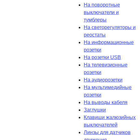
На поворотные
выключатели и
тумблеры
На светорегуляторы и
реостаты
На информационные
розетки
На розетки USB
На телевизионные
розетки
На аудиорозетки
На мультимедийные
розетки
На выводы кабеля
Заглушки
Клавиши жалюзийных
выключателей
Линзы для датчиков
движения