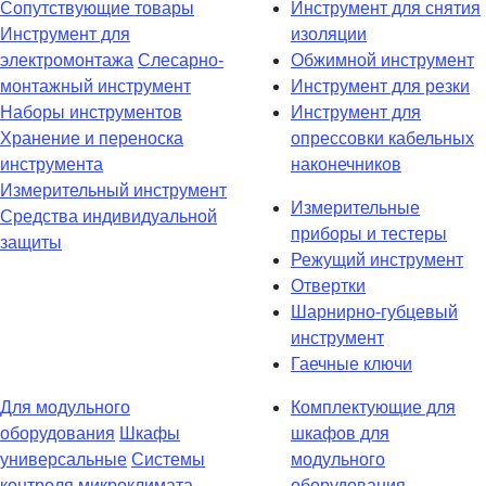
Сопутствующие товары
Инструмент для снятия
Инструмент для
изоляции
электромонтажа
Слесарно-
Обжимной инструмент
монтажный инструмент
Инструмент для резки
Наборы инструментов
Инструмент для
Хранение и переноска
опрессовки кабельных
инструмента
наконечников
Измерительный инструмент
Измерительные
Средства индивидуальной
приборы и тестеры
защиты
Режущий инструмент
Отвертки
Шарнирно-губцевый
инструмент
Гаечные ключи
Для модульного
Комплектующие для
оборудования
Шкафы
шкафов для
универсальные
Системы
модульного
контроля микроклимата
оборудования