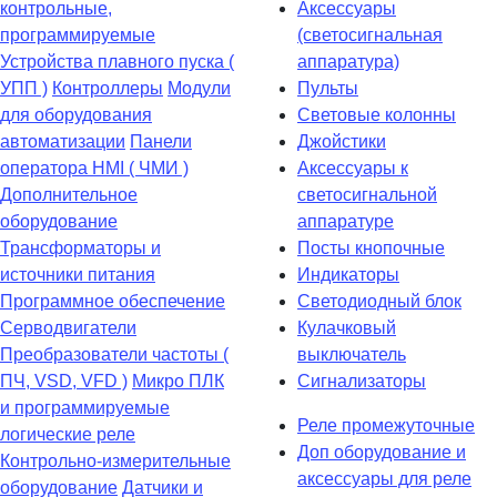
контрольные,
Аксессуары
программируемые
(светосигнальная
Устройства плавного пуска (
аппаратура)
УПП )
Контроллеры
Модули
Пульты
для оборудования
Световые колонны
автоматизации
Панели
Джойстики
оператора HMI ( ЧМИ )
Аксессуары к
Дополнительное
светосигнальной
оборудование
аппаратуре
Транcформаторы и
Посты кнопочные
источники питания
Индикаторы
Программное обеспечение
Светодиодный блок
Серводвигатели
Кулачковый
Преобразователи частоты (
выключатель
ПЧ, VSD, VFD )
Микро ПЛК
Сигнализаторы
и программируемые
Реле промежуточные
логические реле
Доп оборудование и
Контрольно-измерительные
аксессуары для реле
оборудование
Датчики и