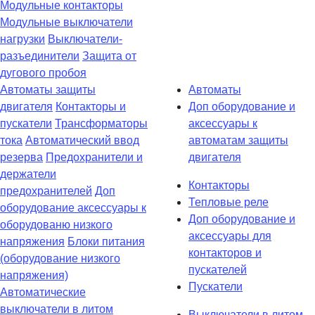
Модульные контакторы
Модульные выключатели
нагрузки
Выключатели-
разъединители
Защита от
дугового пробоя
Автоматы защиты
Автоматы
двигателя
Контакторы и
Доп оборудование и
пускатели
Трансформаторы
аксессуары к
тока
Автоматический ввод
автоматам защиты
резерва
Предохранители и
двигателя
держатели
Контакторы
предохранителей
Доп
Тепловые реле
оборудование аксессуары к
Доп оборудование и
оборудованю низкого
аксессуары для
напряжения
Блоки питания
контакторов и
(оборудование низкого
пускателей
напряжения)
Пускатели
Автоматические
выключатели в литом
Выключатели в литом