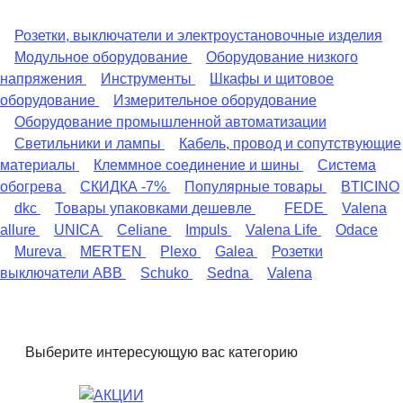
Розетки, выключатели и электроустановочные изделия
Модульное оборудование
Оборудование низкого
напряжения
Инструменты
Шкафы и щитовое
оборудование
Измерительное оборудование
Оборудование промышленной автоматизации
Светильники и лампы
Кабель, провод и сопутствующие
материалы
Клеммное соединение и шины
Система
обогрева
СКИДКА -7%
Популярные товары
BTICINO
dkc
Товары упаковками дешевле
FEDE
Valena
allure
UNICA
Celiane
Impuls
Valena Life
Odace
Mureva
MERTEN
Plexo
Galea
Розетки
выключатели ABB
Schuko
Sedna
Valena
Выберите интересующую вас категорию