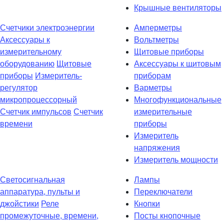
Крышные вентиляторы
Счетчики электроэнергии
Амперметры
Аксессуары к
Вольтметры
измерительному
Щитовые приборы
оборудованию
Щитовые
Аксессуары к щитовым
приборы
Измеритель-
приборам
регулятор
Варметры
микропроцессорный
Многофункциональные
Счетчик импульсов
Счетчик
измерительные
времени
приборы
Измеритель
напряжения
Измеритель мощности
Светосигнальная
Лампы
аппаратура, пульты и
Переключатели
джойстики
Реле
Кнопки
промежуточные, времени,
Посты кнопочные