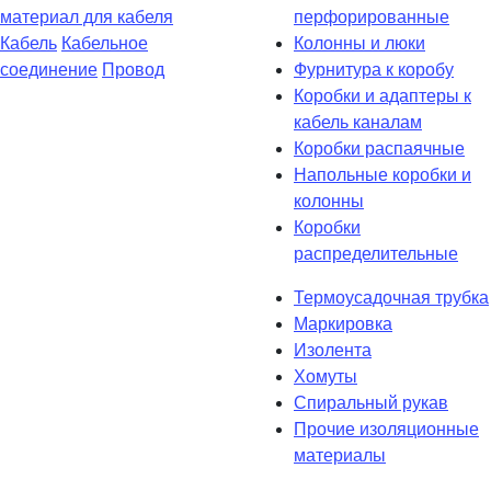
материал для кабеля
перфорированные
Кабель
Кабельное
Колонны и люки
соединение
Провод
Фурнитура к коробу
Коробки и адаптеры к
кабель каналам
Коробки распаячные
Напольные коробки и
колонны
Коробки
распределительные
Термоусадочная трубка
Маркировка
Изолента
Хомуты
Спиральный рукав
Прочие изоляционные
материалы