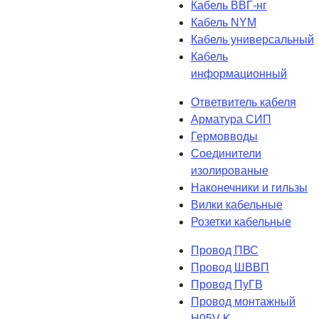
Кабель ВВГ-нг
Кабель NYM
Кабель универсальный
Кабель
информационный
Ответвитель кабеля
Арматура СИП
Гермовводы
Соединители
изолированые
Наконечники и гильзы
Вилки кабельные
Розетки кабельные
Провод ПВС
Провод ШВВП
Провод ПуГВ
Провод монтажный
H05V-K