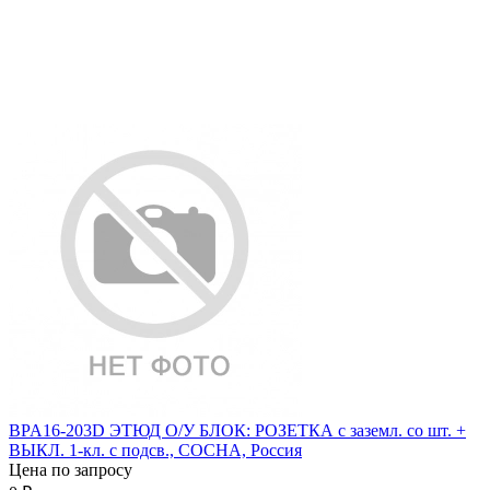
BPA16-203D ЭТЮД О/У БЛОК: РОЗЕТКА с заземл. со шт. +
ВЫКЛ. 1-кл. с подсв., СОСНА, Россия
Цена по запросу