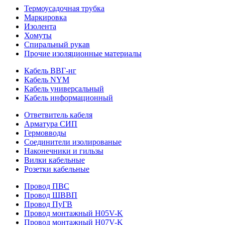
Термоусадочная трубка
Маркировка
Изолента
Хомуты
Спиральный рукав
Прочие изоляционные материалы
Кабель ВВГ-нг
Кабель NYM
Кабель универсальный
Кабель информационный
Ответвитель кабеля
Арматура СИП
Гермовводы
Соединители изолированые
Наконечники и гильзы
Вилки кабельные
Розетки кабельные
Провод ПВС
Провод ШВВП
Провод ПуГВ
Провод монтажный H05V-K
Провод монтажный H07V-K