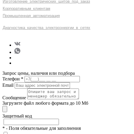
Изготовление
_
электрических
_
щитов
_
под
_
заказ
Корпоративным
_
клиентам
Промышленная
_
автоматизация
Диагностика
_
качеств
а
_
электроэнергии
_
в
_
сетях
Запрос цены, наличия или подбора
Телефон
*
Email
Сообщение
Загрузите файл любого формата до 10 Мб
Защитный код
*
- Поля обязательные для заполнения