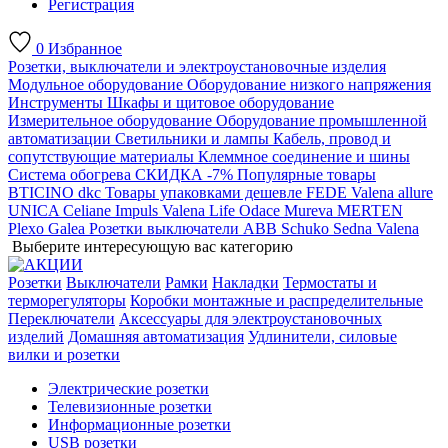
Регистрация
0
Избранное
Розетки, выключатели и электроустановочные изделия
Модульное оборудование
Оборудование низкого напряжения
Инструменты
Шкафы и щитовое оборудование
Измерительное оборудование
Оборудование промышленной
автоматизации
Светильники и лампы
Кабель, провод и
сопутствующие материалы
Клеммное соединение и шины
Система обогрева
СКИДКА -7%
Популярные товары
BTICINO
dkc
Товары упаковками дешевле
FEDE
Valena allure
UNICA
Celiane
Impuls
Valena Life
Odace
Mureva
MERTEN
Plexo
Galea
Розетки выключатели ABB
Schuko
Sedna
Valena
Выберите интересующую вас категорию
Розетки
Выключатели
Рамки
Накладки
Термостаты и
терморегуляторы
Коробки монтажные и распределительные
Переключатели
Аксессуары для электроустановочных
изделий
Домашняя автоматизация
Удлинители, силовые
вилки и розетки
Электрические розетки
Телевизионные розетки
Информационные розетки
USB розетки