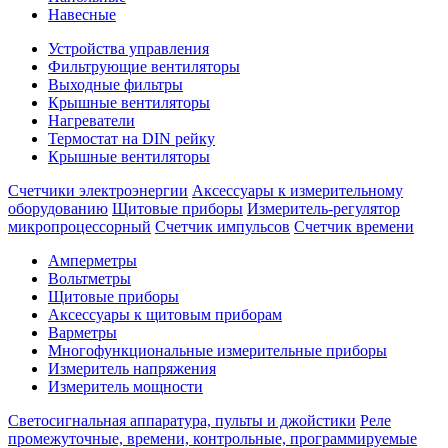
Навесные
Устройства управления
Фильтрующие вентиляторы
Выходные фильтры
Крышные вентиляторы
Нагреватели
Термостат на DIN рейку
Крышные вентиляторы
Счетчики электроэнергии
Аксессуары к измерительному
оборудованию
Щитовые приборы
Измеритель-регулятор
микропроцессорный
Счетчик импульсов
Счетчик времени
Амперметры
Вольтметры
Щитовые приборы
Аксессуары к щитовым приборам
Варметры
Многофункциональные измерительные приборы
Измеритель напряжения
Измеритель мощности
Светосигнальная аппаратура, пульты и джойстики
Реле
промежуточные, времени, контрольные, программируемые