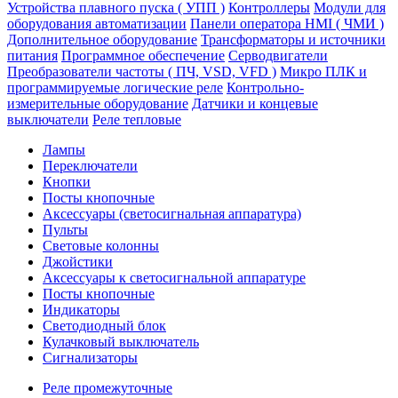
Устройства плавного пуска ( УПП )
Контроллеры
Модули для
оборудования автоматизации
Панели оператора HMI ( ЧМИ )
Дополнительное оборудование
Транcформаторы и источники
питания
Программное обеспечение
Серводвигатели
Преобразователи частоты ( ПЧ, VSD, VFD )
Микро ПЛК и
программируемые логические реле
Контрольно-
измерительные оборудование
Датчики и концевые
выключатели
Реле тепловые
Лампы
Переключатели
Кнопки
Посты кнопочные
Аксессуары (светосигнальная аппаратура)
Пульты
Световые колонны
Джойстики
Аксессуары к светосигнальной аппаратуре
Посты кнопочные
Индикаторы
Светодиодный блок
Кулачковый выключатель
Сигнализаторы
Реле промежуточные