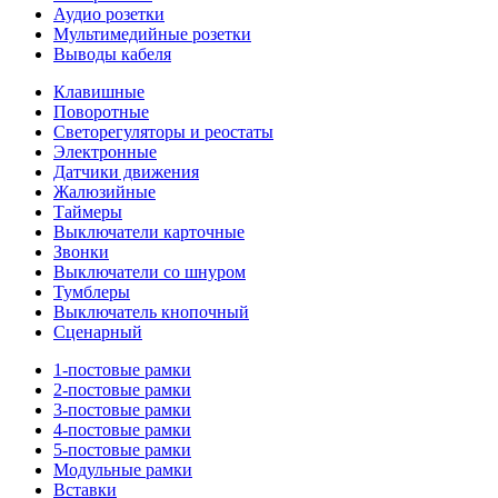
Аудио розетки
Мультимедийные розетки
Выводы кабеля
Клавишные
Поворотные
Светорегуляторы и реостаты
Электронные
Датчики движения
Жалюзийные
Таймеры
Выключатели карточные
Звонки
Выключатели со шнуром
Тумблеры
Выключатель кнопочный
Сценарный
1-постовые рамки
2-постовые рамки
3-постовые рамки
4-постовые рамки
5-постовые рамки
Модульные рамки
Вставки