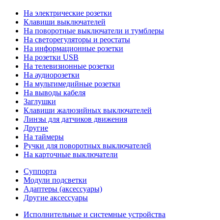
На электрические розетки
Клавиши выключателей
На поворотные выключатели и тумблеры
На светорегуляторы и реостаты
На информационные розетки
На розетки USB
На телевизионные розетки
На аудиорозетки
На мультимедийные розетки
На выводы кабеля
Заглушки
Клавиши жалюзийных выключателей
Линзы для датчиков движения
Другие
На таймеры
Ручки для поворотных выключателей
На карточные выключатели
Суппорта
Модули подсветки
Адаптеры (аксессуары)
Другие аксессуары
Исполнительные и системные устройства