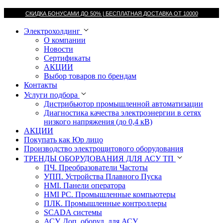
СКИДКА БОНУСАМИ ДО 50% |
БЕСПЛАТНАЯ ДОСТАВКА ОТ
10000
Электрохолдинг
О компании
Новости
Сертификаты
АКЦИИ
Выбор товаров по брендам
Контакты
Услуги подбора
Дистрибьютор промышленной автоматизации
Диагностика качества электроэнергии в сетях
низкого напряжения (до 0,4 кВ)
АКЦИИ
Покупать как Юр лицо
Производство электрощитового оборудования
ТРЕНДЫ ОБОРУДОВАНИЯ ДЛЯ АСУ ТП
ПЧ. Преобразователи Частоты
УПП. Устройства Плавного Пуска
HMI. Панели оператора
HMI РС. Промышленные компьютеры
ПЛК. Промышленные контроллеры
SCADA системы
АСУ. Доп. оборуд. для АСУ