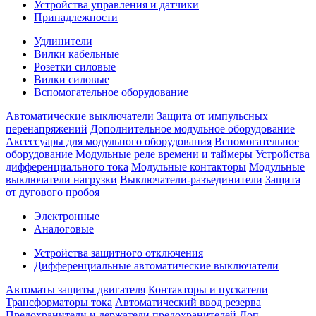
Устройства управления и датчики
Принадлежности
Удлинители
Вилки кабельные
Розетки силовые
Вилки силовые
Вспомогательное оборудование
Автоматические выключатели
Защита от импульсных
перенапряжений
Дополнительное модульное оборудование
Аксессуары для модульного оборудования
Вспомогательное
оборудование
Модульные реле времени и таймеры
Устройства
дифференциального тока
Модульные контакторы
Модульные
выключатели нагрузки
Выключатели-разъединители
Защита
от дугового пробоя
Электронные
Аналоговые
Устройства защитного отключения
Дифференциальные автоматические выключатели
Автоматы защиты двигателя
Контакторы и пускатели
Трансформаторы тока
Автоматический ввод резерва
Предохранители и держатели предохранителей
Доп