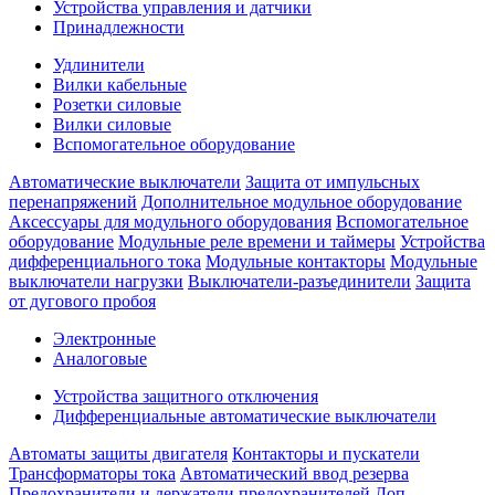
Устройства управления и датчики
Принадлежности
Удлинители
Вилки кабельные
Розетки силовые
Вилки силовые
Вспомогательное оборудование
Автоматические выключатели
Защита от импульсных
перенапряжений
Дополнительное модульное оборудование
Аксессуары для модульного оборудования
Вспомогательное
оборудование
Модульные реле времени и таймеры
Устройства
дифференциального тока
Модульные контакторы
Модульные
выключатели нагрузки
Выключатели-разъединители
Защита
от дугового пробоя
Электронные
Аналоговые
Устройства защитного отключения
Дифференциальные автоматические выключатели
Автоматы защиты двигателя
Контакторы и пускатели
Трансформаторы тока
Автоматический ввод резерва
Предохранители и держатели предохранителей
Доп