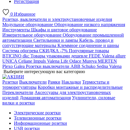
Регистрация
0
Избранное
Розетки, выключатели и электроустановочные изделия
Модульное оборудование
Оборудование низкого напряжения
Инструменты
Шкафы и щитовое оборудование
Измерительное оборудование
Оборудование промышленной
автоматизации
Светильники и лампы
Кабель, провод и
сопутствующие материалы
Клеммное соединение и шины
Система обогрева
СКИДКА -7%
Популярные товары
BTICINO
dkc
Товары упаковками дешевле
FEDE
Valena allure
UNICA
Celiane
Impuls
Valena Life
Odace
Mureva
MERTEN
Plexo
Galea
Розетки выключатели ABB
Schuko
Sedna
Valena
Выберите интересующую вас категорию
Розетки
Выключатели
Рамки
Накладки
Термостаты и
терморегуляторы
Коробки монтажные и распределительные
Переключатели
Аксессуары для электроустановочных
изделий
Домашняя автоматизация
Удлинители, силовые
вилки и розетки
Электрические розетки
Телевизионные розетки
Информационные розетки
USB розетки