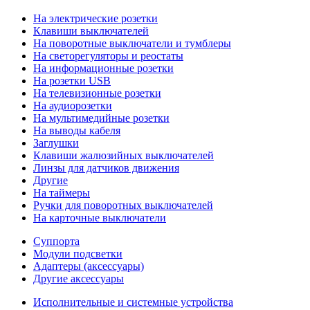
На электрические розетки
Клавиши выключателей
На поворотные выключатели и тумблеры
На светорегуляторы и реостаты
На информационные розетки
На розетки USB
На телевизионные розетки
На аудиорозетки
На мультимедийные розетки
На выводы кабеля
Заглушки
Клавиши жалюзийных выключателей
Линзы для датчиков движения
Другие
На таймеры
Ручки для поворотных выключателей
На карточные выключатели
Суппорта
Модули подсветки
Адаптеры (аксессуары)
Другие аксессуары
Исполнительные и системные устройства