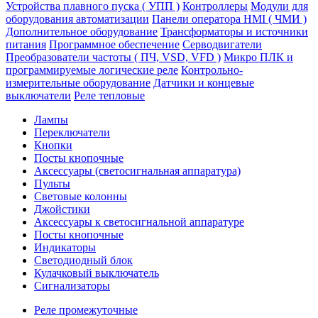
Устройства плавного пуска ( УПП )
Контроллеры
Модули для
оборудования автоматизации
Панели оператора HMI ( ЧМИ )
Дополнительное оборудование
Транcформаторы и источники
питания
Программное обеспечение
Серводвигатели
Преобразователи частоты ( ПЧ, VSD, VFD )
Микро ПЛК и
программируемые логические реле
Контрольно-
измерительные оборудование
Датчики и концевые
выключатели
Реле тепловые
Лампы
Переключатели
Кнопки
Посты кнопочные
Аксессуары (светосигнальная аппаратура)
Пульты
Световые колонны
Джойстики
Аксессуары к светосигнальной аппаратуре
Посты кнопочные
Индикаторы
Светодиодный блок
Кулачковый выключатель
Сигнализаторы
Реле промежуточные