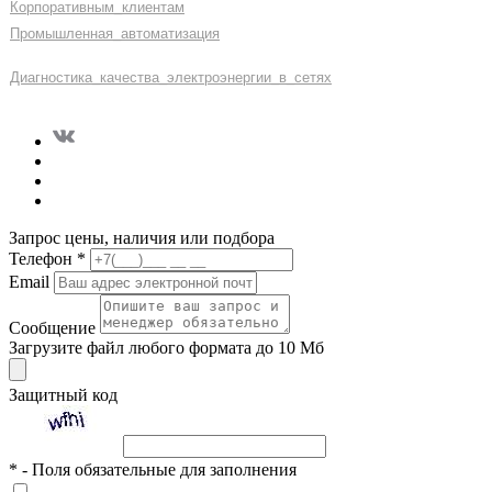
Корпоративным
_
клиентам
Промышленная
_
автоматизация
Диагностика
_
качеств
а
_
электроэнергии
_
в
_
сетях
Запрос цены, наличия или подбора
Телефон
*
Email
Сообщение
Загрузите файл любого формата до 10 Мб
Защитный код
*
- Поля обязательные для заполнения