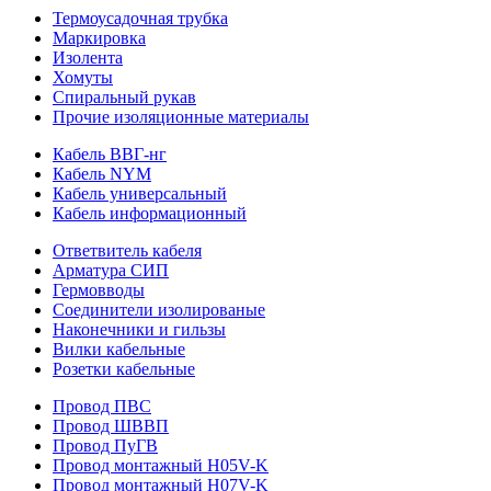
Термоусадочная трубка
Маркировка
Изолента
Хомуты
Спиральный рукав
Прочие изоляционные материалы
Кабель ВВГ-нг
Кабель NYM
Кабель универсальный
Кабель информационный
Ответвитель кабеля
Арматура СИП
Гермовводы
Соединители изолированые
Наконечники и гильзы
Вилки кабельные
Розетки кабельные
Провод ПВС
Провод ШВВП
Провод ПуГВ
Провод монтажный H05V-K
Провод монтажный H07V-K