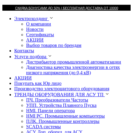
СКИДКА БОНУСАМИ ДО 50% |
БЕСПЛАТНАЯ ДОСТАВКА ОТ
10000
Электрохолдинг
О компании
Новости
Сертификаты
АКЦИИ
Выбор товаров по брендам
Контакты
Услуги подбора
Дистрибьютор промышленной автоматизации
Диагностика качества электроэнергии в сетях
низкого напряжения (до 0,4 кВ)
АКЦИИ
Покупать как Юр лицо
Производство электрощитового оборудования
ТРЕНДЫ ОБОРУДОВАНИЯ ДЛЯ АСУ ТП
ПЧ. Преобразователи Частоты
УПП. Устройства Плавного Пуска
HMI. Панели оператора
HMI РС. Промышленные компьютеры
ПЛК. Промышленные контроллеры
SCADA системы
АСУ. Доп. оборуд. для АСУ