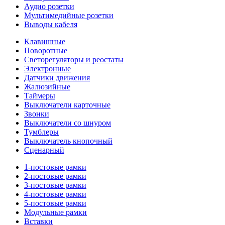
Аудио розетки
Мультимедийные розетки
Выводы кабеля
Клавишные
Поворотные
Светорегуляторы и реостаты
Электронные
Датчики движения
Жалюзийные
Таймеры
Выключатели карточные
Звонки
Выключатели со шнуром
Тумблеры
Выключатель кнопочный
Сценарный
1-постовые рамки
2-постовые рамки
3-постовые рамки
4-постовые рамки
5-постовые рамки
Модульные рамки
Вставки