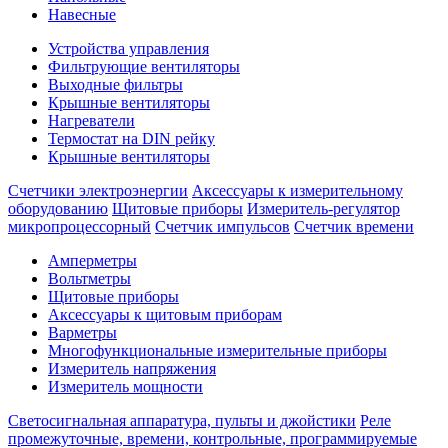
Навесные
Устройства управления
Фильтрующие вентиляторы
Выходные фильтры
Крышные вентиляторы
Нагреватели
Термостат на DIN рейку
Крышные вентиляторы
Счетчики электроэнергии
Аксессуары к измерительному
оборудованию
Щитовые приборы
Измеритель-регулятор
микропроцессорный
Счетчик импульсов
Счетчик времени
Амперметры
Вольтметры
Щитовые приборы
Аксессуары к щитовым приборам
Варметры
Многофункциональные измерительные приборы
Измеритель напряжения
Измеритель мощности
Светосигнальная аппаратура, пульты и джойстики
Реле
промежуточные, времени, контрольные, программируемые