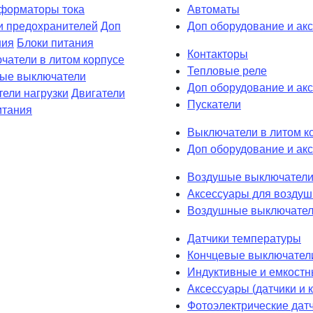
форматоры тока
Автоматы
и предохранителей
Доп
Доп оборудование и ак
ния
Блоки питания
Контакторы
чатели в литом корпусе
Тепловые реле
вые выключатели
Доп оборудование и акс
ели нагрузки
Двигатели
Пускатели
итания
Выключатели в литом к
Доп оборудование и акс
Воздушые выключатели
Аксессуары для возду
Воздушные выключател
Датчики температуры
Кончцевые выключател
Индуктивные и емкостн
Аксессуары (датчики и
Фотоэлектрические дат