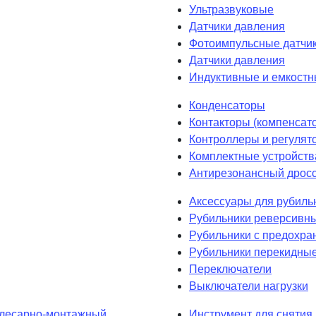
Ультразвуковые
Датчики давления
Фотоимпульсные датчик
Датчики давления
Индуктивные и емкостн
Конденсаторы
Контакторы (компенсат
Контроллеры и регулят
Комплектные устройств
Антирезонансный дрос
Аксессуары для рубиль
Рубильники реверсивн
Рубильники с предохра
Рубильники перекидны
Переключатели
Выключатели нагрузки
лесарно-монтажный
Инструмент для снятия