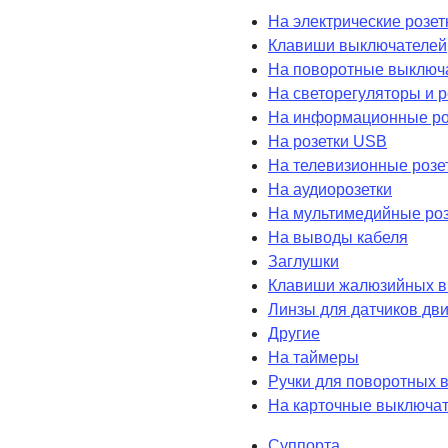
На электрические розет
Клавиши выключателей
На поворотные выключ
На светорегуляторы и 
На информационные ро
На розетки USB
На телевизионные розе
На аудиорозетки
На мультимедийные роз
На выводы кабеля
Заглушки
Клавиши жалюзийных в
Линзы для датчиков дв
Другие
На таймеры
Ручки для поворотных 
На карточные выключа
Суппорта