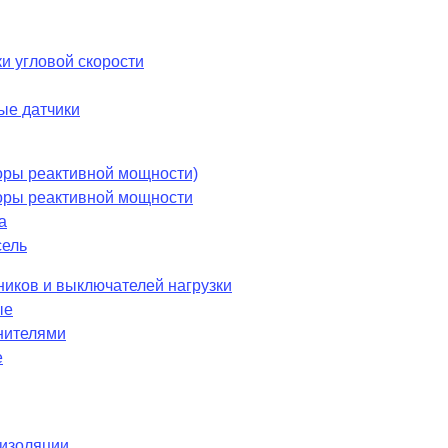
и угловой скорости
ые датчики
оры реактивной мощности)
оры реактивной мощности
а
сель
ников и выключателей нагрузки
ые
нителями
е
 изоляции