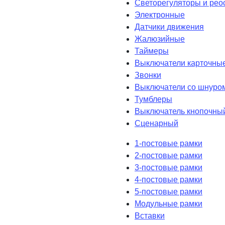
Светорегуляторы и рео
Электронные
Датчики движения
Жалюзийные
Таймеры
Выключатели карточны
Звонки
Выключатели со шнуро
Тумблеры
Выключатель кнопочны
Сценарный
1-постовые рамки
2-постовые рамки
3-постовые рамки
4-постовые рамки
5-постовые рамки
Модульные рамки
Вставки