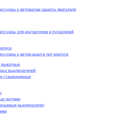
сессуары к автоматам защиты двигателя
ессуары для контакторов и пускателей
орпусе
ессуары к автом выкл в лит корпусе
 выкатные
шных выключателей
и стационарные
и
ые датчики
 концевые выключатели)
чики