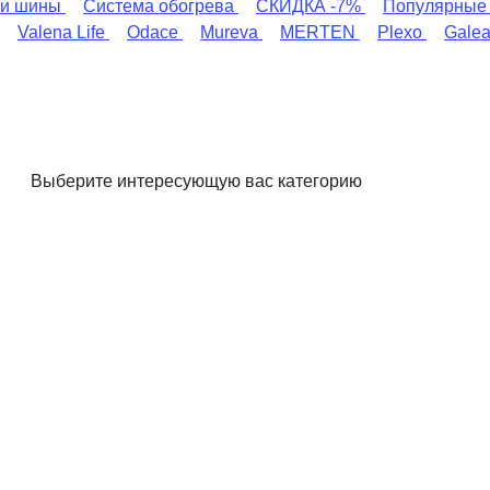
и шины
Система обогрева
СКИДКА -7%
Популярные
Valena Life
Odace
Mureva
MERTEN
Plexo
Gale
Выберите интересующую вас категорию