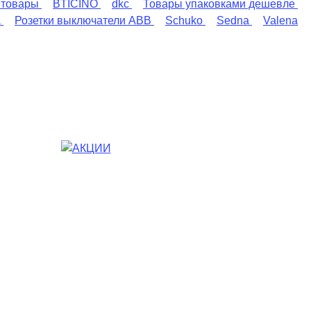
 товары
BTICINO
dkc
Товары упаковками дешевле
a
Розетки выключатели ABB
Schuko
Sedna
Valena