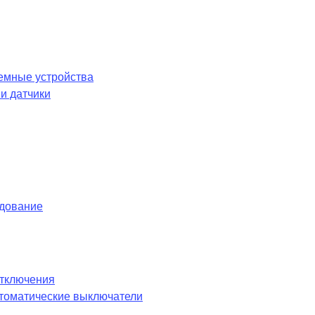
емные устройства
и датчики
удование
отключения
оматические выключатели