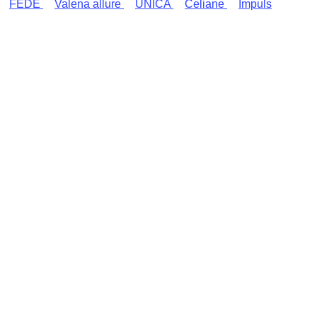
FEDE
Valena allure
UNICA
Celiane
Impuls