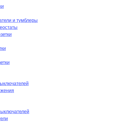
ки
атели и тумблеры
реостаты
зетки
тки
етки
ыключателей
ижения
выключателей
тели