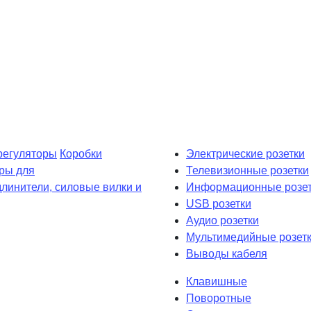
регуляторы
Коробки
Электрические розетки
ры для
Телевизионные розетки
длинители, силовые вилки и
Информационные розет
USB розетки
Аудио розетки
Мультимедийные розет
Выводы кабеля
Клавишные
Поворотные