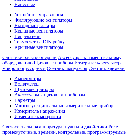
Навесные
Устройства управления
Фильтрующие вентиляторы
Выходные фильтры
Крышные вентиляторы
Нагреватели
Термостат на DIN рейку
Крышные вентиляторы
Счетчики электроэнергии
Аксессуары к измерительному
оборудованию
Щитовые приборы
Измеритель-регулятор
микропроцессорный
Счетчик импульсов
Счетчик времени
Амперметры
Вольтметры
Щитовые приборы
Аксессуары к щитовым приборам
Варметры
Многофункциональные измерительные приборы
Измеритель напряжения
Измеритель мощности
Светосигнальная аппаратура, пульты и джойстики
Реле
промежуточные, времени, контрольные, программируемые