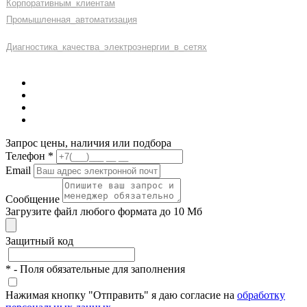
Корпоративным
_
клиентам
Промышленная
_
автоматизация
Диагностика
_
качеств
а
_
электроэнергии
_
в
_
сетях
Запрос цены, наличия или подбора
Телефон
*
Email
Сообщение
Загрузите файл любого формата до 10 Мб
Защитный код
*
- Поля обязательные для заполнения
Нажимая кнопку "Отправить" я даю согласие на
обработку