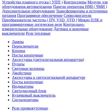
Устройства плавного пуска ( УПП )
Контроллеры
Модули для
оборудования автоматизации
Панели оператора HMI ( ЧМИ )
Дополнительное оборудование
Транcформаторы и источники
питания
Программное обеспечение
Серводвигатели
Преобразователи частоты ( ПЧ, VSD, VFD )
Микро ПЛК и
программируемые логические реле
Контрольно-
измерительные оборудование
Датчики и концевые
выключатели
Реле тепловые
Лампы
Переключатели
Кнопки
Посты кнопочные
Аксессуары (светосигнальная аппаратура)
Пульты
Световые колонны
Джойстики
Аксессуары к светосигнальной аппаратуре
Посты кнопочные
Индикаторы
Светодиодный блок
Кулачковый выключатель
Сигнализаторы
Реле промежуточные