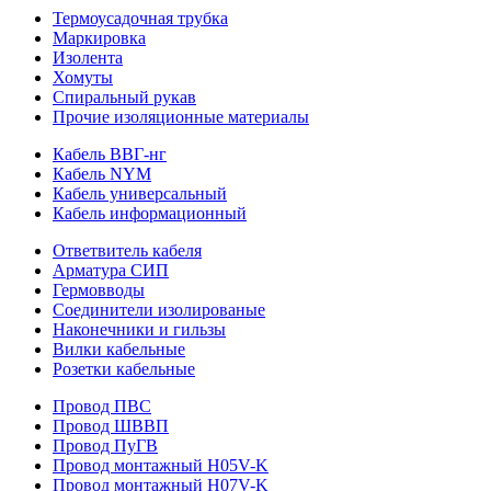
Термоусадочная трубка
Маркировка
Изолента
Хомуты
Спиральный рукав
Прочие изоляционные материалы
Кабель ВВГ-нг
Кабель NYM
Кабель универсальный
Кабель информационный
Ответвитель кабеля
Арматура СИП
Гермовводы
Соединители изолированые
Наконечники и гильзы
Вилки кабельные
Розетки кабельные
Провод ПВС
Провод ШВВП
Провод ПуГВ
Провод монтажный H05V-K
Провод монтажный H07V-K