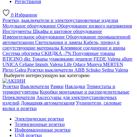
Регистрация
0
Избранное
Розетки, выключатели и электроустановочные изделия
Модульное оборудование
Оборудование низкого напряжения
Инструменты
Шкафы и щитовое оборудование
Измерительное оборудование
Оборудование промышленной
автоматизации
Светильники и лампы
Кабель, провод и
сопутствующие материалы
Клеммное соединение и шины
Система обогрева
СКИДКА -7%
Популярные товары
BTICINO
dkc
Товары упаковками дешевле
FEDE
Valena allure
UNICA
Celiane
Impuls
Valena Life
Odace
Mureva
MERTEN
Plexo
Galea
Розетки выключатели ABB
Schuko
Sedna
Valena
Выберите интересующую вас категорию
Розетки
Выключатели
Рамки
Накладки
Термостаты и
терморегуляторы
Коробки монтажные и распределительные
Переключатели
Аксессуары для электроустановочных
изделий
Домашняя автоматизация
Удлинители, силовые
вилки и розетки
Электрические розетки
Телевизионные розетки
Информационные розетки
USB розетки