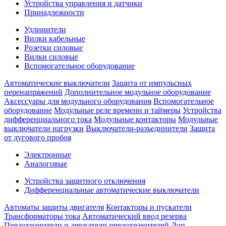
Устройства управления и датчики
Принадлежности
Удлинители
Вилки кабельные
Розетки силовые
Вилки силовые
Вспомогательное оборудование
Автоматические выключатели
Защита от импульсных
перенапряжений
Дополнительное модульное оборудование
Аксессуары для модульного оборудования
Вспомогательное
оборудование
Модульные реле времени и таймеры
Устройства
дифференциального тока
Модульные контакторы
Модульные
выключатели нагрузки
Выключатели-разъединители
Защита
от дугового пробоя
Электронные
Аналоговые
Устройства защитного отключения
Дифференциальные автоматические выключатели
Автоматы защиты двигателя
Контакторы и пускатели
Трансформаторы тока
Автоматический ввод резерва
Предохранители и держатели предохранителей
Доп