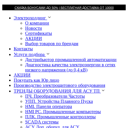
СКИДКА БОНУСАМИ ДО 50% |
БЕСПЛАТНАЯ ДОСТАВКА ОТ
10000
Электрохолдинг
О компании
Новости
Сертификаты
АКЦИИ
Выбор товаров по брендам
Контакты
Услуги подбора
Дистрибьютор промышленной автоматизации
Диагностика качества электроэнергии в сетях
низкого напряжения (до 0,4 кВ)
АКЦИИ
Покупать как Юр лицо
Производство электрощитового оборудования
ТРЕНДЫ ОБОРУДОВАНИЯ ДЛЯ АСУ ТП
ПЧ. Преобразователи Частоты
УПП. Устройства Плавного Пуска
HMI. Панели оператора
HMI РС. Промышленные компьютеры
ПЛК. Промышленные контроллеры
SCADA системы
АСУ. Доп. оборуд. для АСУ