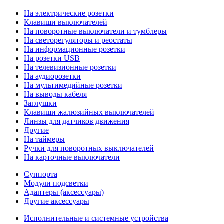
На электрические розетки
Клавиши выключателей
На поворотные выключатели и тумблеры
На светорегуляторы и реостаты
На информационные розетки
На розетки USB
На телевизионные розетки
На аудиорозетки
На мультимедийные розетки
На выводы кабеля
Заглушки
Клавиши жалюзийных выключателей
Линзы для датчиков движения
Другие
На таймеры
Ручки для поворотных выключателей
На карточные выключатели
Суппорта
Модули подсветки
Адаптеры (аксессуары)
Другие аксессуары
Исполнительные и системные устройства