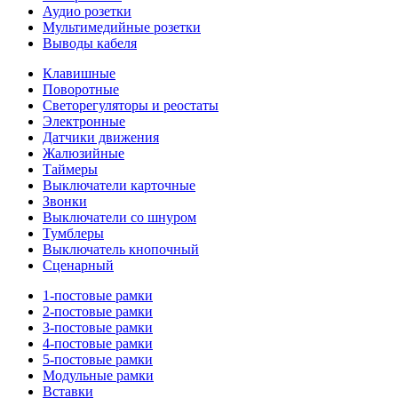
Аудио розетки
Мультимедийные розетки
Выводы кабеля
Клавишные
Поворотные
Светорегуляторы и реостаты
Электронные
Датчики движения
Жалюзийные
Таймеры
Выключатели карточные
Звонки
Выключатели со шнуром
Тумблеры
Выключатель кнопочный
Сценарный
1-постовые рамки
2-постовые рамки
3-постовые рамки
4-постовые рамки
5-постовые рамки
Модульные рамки
Вставки