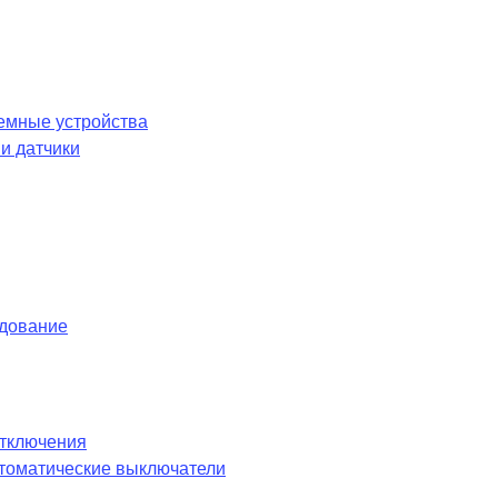
емные устройства
и датчики
удование
отключения
оматические выключатели