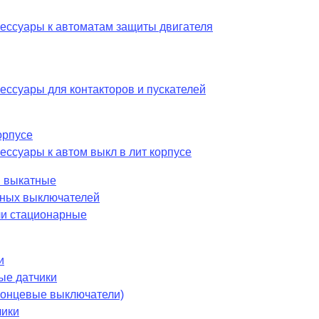
сессуары к автоматам защиты двигателя
ессуары для контакторов и пускателей
орпусе
ессуары к автом выкл в лит корпусе
 выкатные
шных выключателей
и стационарные
и
ые датчики
 концевые выключатели)
чики