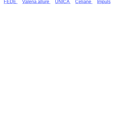
FEDE
Valena allure
UNICA
Celiane
Impuls