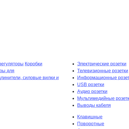
регуляторы
Коробки
Электрические розетки
ры для
Телевизионные розетки
длинители, силовые вилки и
Информационные розет
USB розетки
Аудио розетки
Мультимедийные розет
Выводы кабеля
Клавишные
Поворотные