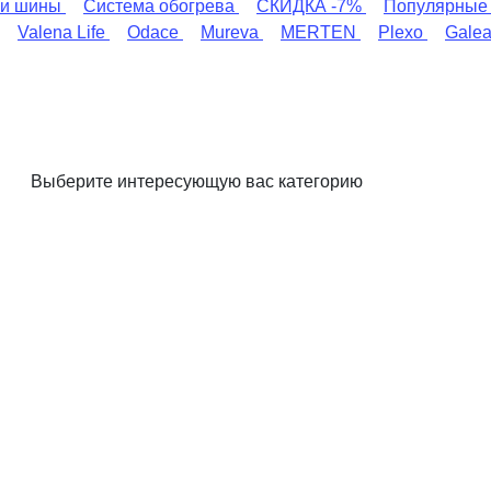
и шины
Система обогрева
СКИДКА -7%
Популярные
Valena Life
Odace
Mureva
MERTEN
Plexo
Gale
Выберите интересующую вас категорию