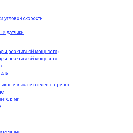
и угловой скорости
ые датчики
оры реактивной мощности)
оры реактивной мощности
а
сель
ников и выключателей нагрузки
ые
нителями
е
 изоляции