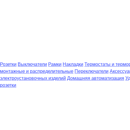
Розетки
Выключатели
Рамки
Накладки
Термостаты и термо
монтажные и распределительные
Переключатели
Аксессуа
электроустановочных изделий
Домашняя автоматизация
У
розетки