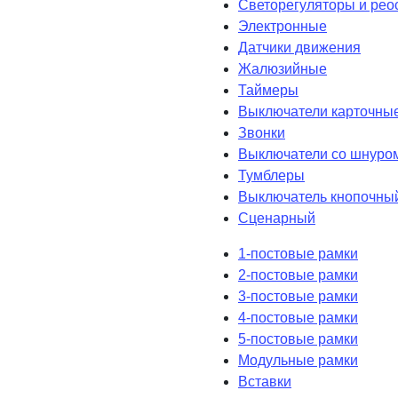
Светорегуляторы и рео
Электронные
Датчики движения
Жалюзийные
Таймеры
Выключатели карточны
Звонки
Выключатели со шнуро
Тумблеры
Выключатель кнопочны
Сценарный
1-постовые рамки
2-постовые рамки
3-постовые рамки
4-постовые рамки
5-постовые рамки
Модульные рамки
Вставки