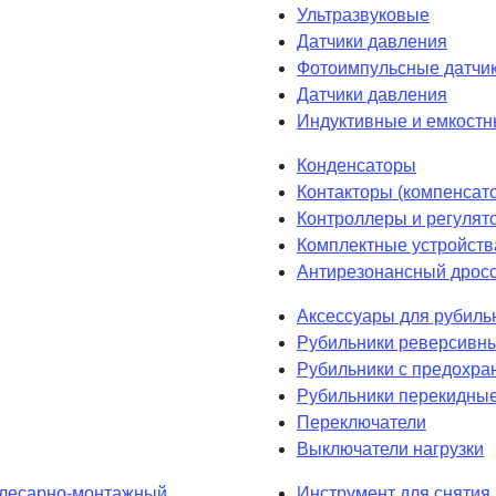
Ультразвуковые
Датчики давления
Фотоимпульсные датчик
Датчики давления
Индуктивные и емкостн
Конденсаторы
Контакторы (компенсат
Контроллеры и регулят
Комплектные устройств
Антирезонансный дрос
Аксессуары для рубиль
Рубильники реверсивн
Рубильники с предохра
Рубильники перекидны
Переключатели
Выключатели нагрузки
лесарно-монтажный
Инструмент для снятия