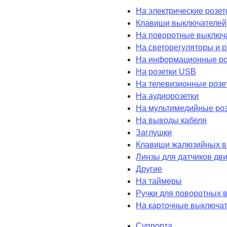
На электрические розет
Клавиши выключателей
На поворотные выключ
На светорегуляторы и 
На информационные ро
На розетки USB
На телевизионные розе
На аудиорозетки
На мультимедийные роз
На выводы кабеля
Заглушки
Клавиши жалюзийных в
Линзы для датчиков дв
Другие
На таймеры
Ручки для поворотных 
На карточные выключа
Суппорта