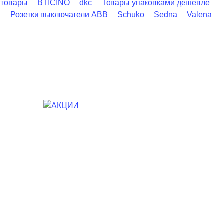
 товары
BTICINO
dkc
Товары упаковками дешевле
a
Розетки выключатели ABB
Schuko
Sedna
Valena