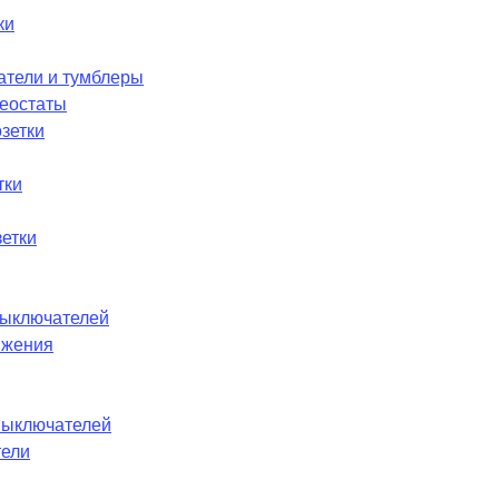
ки
атели и тумблеры
реостаты
зетки
тки
етки
ыключателей
ижения
выключателей
тели