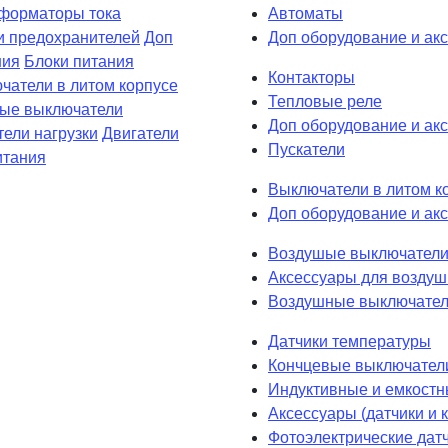
форматоры тока
Автоматы
и предохранителей
Доп
Доп оборудование и ак
ния
Блоки питания
Контакторы
чатели в литом корпусе
Тепловые реле
вые выключатели
Доп оборудование и акс
ели нагрузки
Двигатели
Пускатели
итания
Выключатели в литом к
Доп оборудование и акс
Воздушые выключатели
Аксессуары для возду
Воздушные выключател
Датчики температуры
Кончцевые выключател
Индуктивные и емкостн
Аксессуары (датчики и
Фотоэлектрические дат