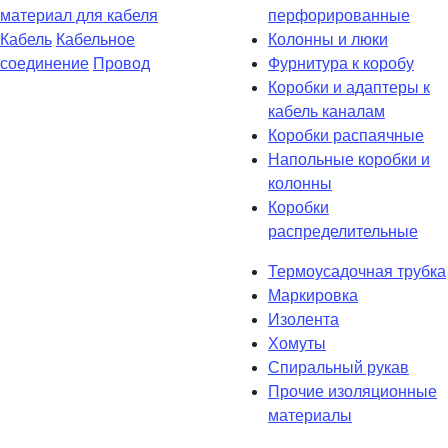
материал для кабеля
перфорированные
Кабель
Кабельное
Колонны и люки
соединение
Провод
Фурнитура к коробу
Коробки и адаптеры к
кабель каналам
Коробки распаячные
Напольные коробки и
колонны
Коробки
распределительные
Термоусадочная трубка
Маркировка
Изолента
Хомуты
Спиральный рукав
Прочие изоляционные
материалы