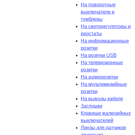
На поворотные
выключатели и
тумблеры
На светорегуляторы и
реостаты
На информационные
розетки
На розетки USB
На телевизионные
розетки
На аудиорозетки
На мультимедийные
розетки
На выводы кабеля
Заглушки
Клавиши жалюзийных
выключателей
Линзы для датчиков
движения