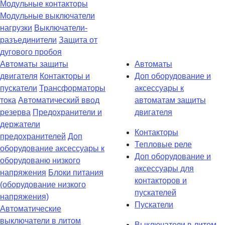
Модульные контакторы
Модульные выключатели
нагрузки
Выключатели-
разъединители
Защита от
дугового пробоя
Автоматы защиты
Автоматы
двигателя
Контакторы и
Доп оборудование и
пускатели
Трансформаторы
аксессуары к
тока
Автоматический ввод
автоматам защиты
резерва
Предохранители и
двигателя
держатели
Контакторы
предохранителей
Доп
Тепловые реле
оборудование аксессуары к
Доп оборудование и
оборудованю низкого
аксессуары для
напряжения
Блоки питания
контакторов и
(оборудование низкого
пускателей
напряжения)
Пускатели
Автоматические
выключатели в литом
Выключатели в литом