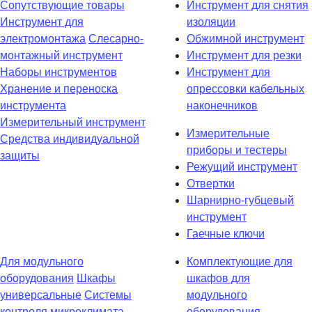
Сопутствующие товары
Инструмент для снятия
Инструмент для
изоляции
электромонтажа
Слесарно-
Обжимной инструмент
монтажный инструмент
Инструмент для резки
Наборы инструментов
Инструмент для
Хранение и переноска
опрессовки кабельных
инструмента
наконечников
Измерительный инструмент
Измерительные
Средства индивидуальной
приборы и тестеры
защиты
Режущий инструмент
Отвертки
Шарнирно-губцевый
инструмент
Гаечные ключи
Для модульного
Комплектующие для
оборудования
Шкафы
шкафов для
универсальные
Системы
модульного
контроля микроклимата
оборудования