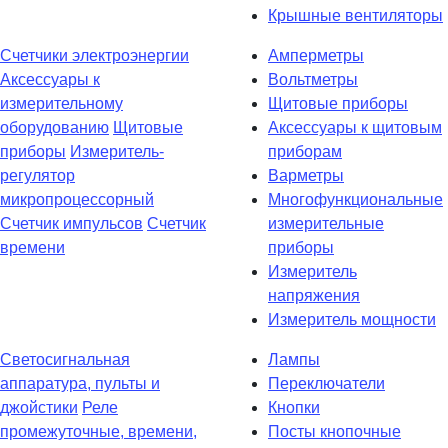
Крышные вентиляторы
Счетчики электроэнергии
Амперметры
Аксессуары к
Вольтметры
измерительному
Щитовые приборы
оборудованию
Щитовые
Аксессуары к щитовым
приборы
Измеритель-
приборам
регулятор
Варметры
микропроцессорный
Многофункциональные
Счетчик импульсов
Счетчик
измерительные
времени
приборы
Измеритель
напряжения
Измеритель мощности
Светосигнальная
Лампы
аппаратура, пульты и
Переключатели
джойстики
Реле
Кнопки
промежуточные, времени,
Посты кнопочные