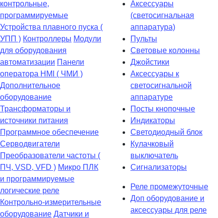
контрольные,
Аксессуары
программируемые
(светосигнальная
Устройства плавного пуска (
аппаратура)
УПП )
Контроллеры
Модули
Пульты
для оборудования
Световые колонны
автоматизации
Панели
Джойстики
оператора HMI ( ЧМИ )
Аксессуары к
Дополнительное
светосигнальной
оборудование
аппаратуре
Транcформаторы и
Посты кнопочные
источники питания
Индикаторы
Программное обеспечение
Светодиодный блок
Серводвигатели
Кулачковый
Преобразователи частоты (
выключатель
ПЧ, VSD, VFD )
Микро ПЛК
Сигнализаторы
и программируемые
Реле промежуточные
логические реле
Доп оборудование и
Контрольно-измерительные
аксессуары для реле
оборудование
Датчики и