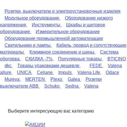
Розетки, выключатели и электроустановочные изделия
Модульное оборудование
Оборудование низкого
напряжения
Инструменты
Шкафы и щитовое
оборудование
Измерительное оборудование
Оборудование промышленной автоматизации
Светильники и лампы
Кабель, провод и сопутствующие
материалы
Клеммное соединение и шины
Система
обогрева
СКИДКА -7%
Популярные товары
BTICINO
dkc
Товары упаковками дешевле
FEDE
Valena
allure
UNICA
Celiane
Impuls
Valena Life
Odace
Mureva
MERTEN
Plexo
Galea
Розетки
выключатели ABB
Schuko
Sedna
Valena
Выберите интересующую вас категорию