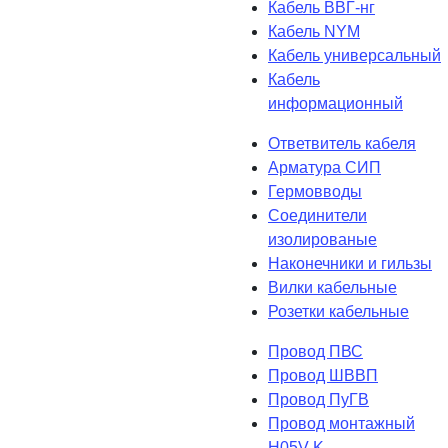
Кабель ВВГ-нг
Кабель NYM
Кабель универсальный
Кабель
информационный
Ответвитель кабеля
Арматура СИП
Гермовводы
Соединители
изолированые
Наконечники и гильзы
Вилки кабельные
Розетки кабельные
Провод ПВС
Провод ШВВП
Провод ПуГВ
Провод монтажный
H05V-K