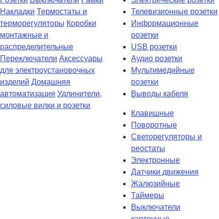
Накладки
Термостаты и
Телевизионные розетки
терморегуляторы
Коробки
Информационные
монтажные и
розетки
распределительные
USB розетки
Переключатели
Аксессуары
Аудио розетки
для электроустановочных
Мультимедийные
изделий
Домашняя
розетки
автоматизация
Удлинители,
Выводы кабеля
силовые вилки и розетки
Клавишные
Поворотные
Светорегуляторы и
реостаты
Электронные
Датчики движения
Жалюзийные
Таймеры
Выключатели
карточные