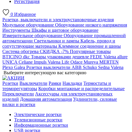
Регистрация
0
Избранное
Розетки, выключатели и электроустановочные изделия
Модульное оборудование
Оборудование низкого напряжения
Инструменты
Шкафы и щитовое оборудование
Измерительное оборудование
Оборудование промышленной
автоматизации
Светильники и лампы
Кабель, провод и
сопутствующие материалы
Клеммное соединение и шины
Система обогрева
СКИДКА -7%
Популярные товары
BTICINO
dkc
Товары упаковками дешевле
FEDE
Valena allure
UNICA
Celiane
Impuls
Valena Life
Odace
Mureva
MERTEN
Plexo
Galea
Розетки выключатели ABB
Schuko
Sedna
Valena
Выберите интересующую вас категорию
Розетки
Выключатели
Рамки
Накладки
Термостаты и
терморегуляторы
Коробки монтажные и распределительные
Переключатели
Аксессуары для электроустановочных
изделий
Домашняя автоматизация
Удлинители, силовые
вилки и розетки
Электрические розетки
Телевизионные розетки
Информационные розетки
USB розетки