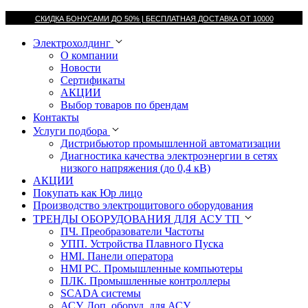
СКИДКА БОНУСАМИ ДО 50% |
БЕСПЛАТНАЯ ДОСТАВКА ОТ
10000
Электрохолдинг
О компании
Новости
Сертификаты
АКЦИИ
Выбор товаров по брендам
Контакты
Услуги подбора
Дистрибьютор промышленной автоматизации
Диагностика качества электроэнергии в сетях
низкого напряжения (до 0,4 кВ)
АКЦИИ
Покупать как Юр лицо
Производство электрощитового оборудования
ТРЕНДЫ ОБОРУДОВАНИЯ ДЛЯ АСУ ТП
ПЧ. Преобразователи Частоты
УПП. Устройства Плавного Пуска
HMI. Панели оператора
HMI РС. Промышленные компьютеры
ПЛК. Промышленные контроллеры
SCADA системы
АСУ. Доп. оборуд. для АСУ