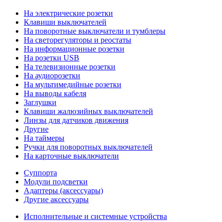
На электрические розетки
Клавиши выключателей
На поворотные выключатели и тумблеры
На светорегуляторы и реостаты
На информационные розетки
На розетки USB
На телевизионные розетки
На аудиорозетки
На мультимедийные розетки
На выводы кабеля
Заглушки
Клавиши жалюзийных выключателей
Линзы для датчиков движения
Другие
На таймеры
Ручки для поворотных выключателей
На карточные выключатели
Суппорта
Модули подсветки
Адаптеры (аксессуары)
Другие аксессуары
Исполнительные и системные устройства