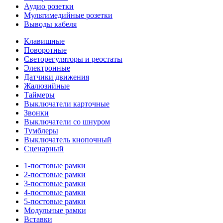
Аудио розетки
Мультимедийные розетки
Выводы кабеля
Клавишные
Поворотные
Светорегуляторы и реостаты
Электронные
Датчики движения
Жалюзийные
Таймеры
Выключатели карточные
Звонки
Выключатели со шнуром
Тумблеры
Выключатель кнопочный
Сценарный
1-постовые рамки
2-постовые рамки
3-постовые рамки
4-постовые рамки
5-постовые рамки
Модульные рамки
Вставки