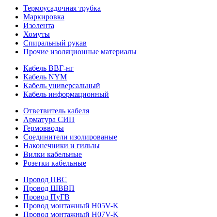
Термоусадочная трубка
Маркировка
Изолента
Хомуты
Спиральный рукав
Прочие изоляционные материалы
Кабель ВВГ-нг
Кабель NYM
Кабель универсальный
Кабель информационный
Ответвитель кабеля
Арматура СИП
Гермовводы
Соединители изолированые
Наконечники и гильзы
Вилки кабельные
Розетки кабельные
Провод ПВС
Провод ШВВП
Провод ПуГВ
Провод монтажный H05V-K
Провод монтажный H07V-K