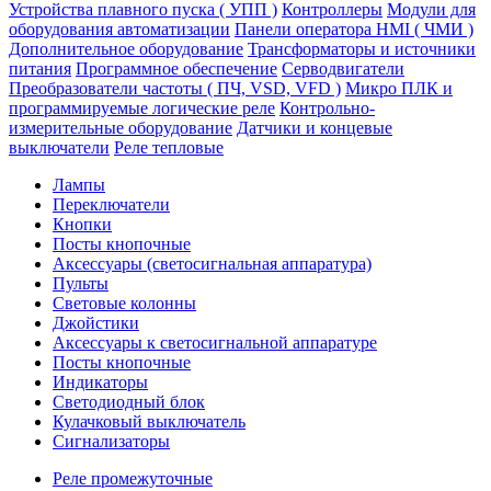
Устройства плавного пуска ( УПП )
Контроллеры
Модули для
оборудования автоматизации
Панели оператора HMI ( ЧМИ )
Дополнительное оборудование
Транcформаторы и источники
питания
Программное обеспечение
Серводвигатели
Преобразователи частоты ( ПЧ, VSD, VFD )
Микро ПЛК и
программируемые логические реле
Контрольно-
измерительные оборудование
Датчики и концевые
выключатели
Реле тепловые
Лампы
Переключатели
Кнопки
Посты кнопочные
Аксессуары (светосигнальная аппаратура)
Пульты
Световые колонны
Джойстики
Аксессуары к светосигнальной аппаратуре
Посты кнопочные
Индикаторы
Светодиодный блок
Кулачковый выключатель
Сигнализаторы
Реле промежуточные