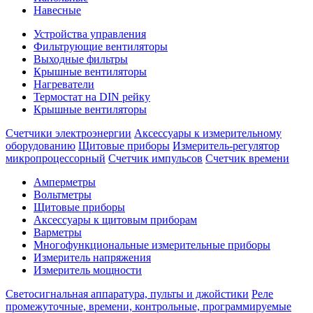
Навесные
Устройства управления
Фильтрующие вентиляторы
Выходные фильтры
Крышные вентиляторы
Нагреватели
Термостат на DIN рейку
Крышные вентиляторы
Счетчики электроэнергии
Аксессуары к измерительному
оборудованию
Щитовые приборы
Измеритель-регулятор
микропроцессорный
Счетчик импульсов
Счетчик времени
Амперметры
Вольтметры
Щитовые приборы
Аксессуары к щитовым приборам
Варметры
Многофункциональные измерительные приборы
Измеритель напряжения
Измеритель мощности
Светосигнальная аппаратура, пульты и джойстики
Реле
промежуточные, времени, контрольные, программируемые