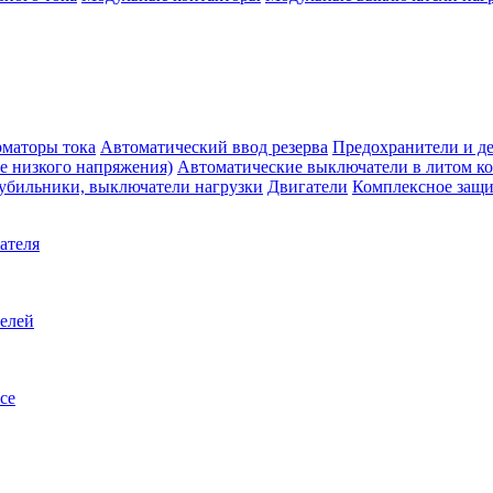
маторы тока
Автоматический ввод резерва
Предохранители и д
е низкого напряжения)
Автоматические выключатели в литом к
убильники, выключатели нагрузки
Двигатели
Комплексное защи
ателя
телей
се