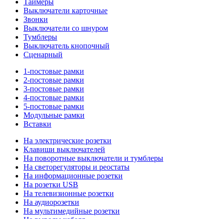
Таймеры
Выключатели карточные
Звонки
Выключатели со шнуром
Тумблеры
Выключатель кнопочный
Сценарный
1-постовые рамки
2-постовые рамки
3-постовые рамки
4-постовые рамки
5-постовые рамки
Модульные рамки
Вставки
На электрические розетки
Клавиши выключателей
На поворотные выключатели и тумблеры
На светорегуляторы и реостаты
На информационные розетки
На розетки USB
На телевизионные розетки
На аудиорозетки
На мультимедийные розетки