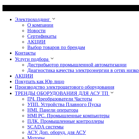
Электрохолдинг
О компании
Новости
Сертификаты
АКЦИИ
Выбор товаров по брендам
Контакты
Услуги подбора
Дистрибьютор промышленной автоматизации
Диагностика качества электроэнергии в сетях низко
АКЦИИ
Покупать как Юр лицо
Производство электрощитового оборудования
ТРЕНДЫ ОБОРУДОВАНИЯ ДЛЯ АСУ ТП
ПЧ. Преобразователи Частоты
УПП. Устройства Плавного Пуска
HMI. Панели оператора
HMI РС. Промышленные компьютеры
ПЛК. Промышленные контроллеры
SCADA системы
АСУ. Доп. оборуд. для АСУ
Моторы