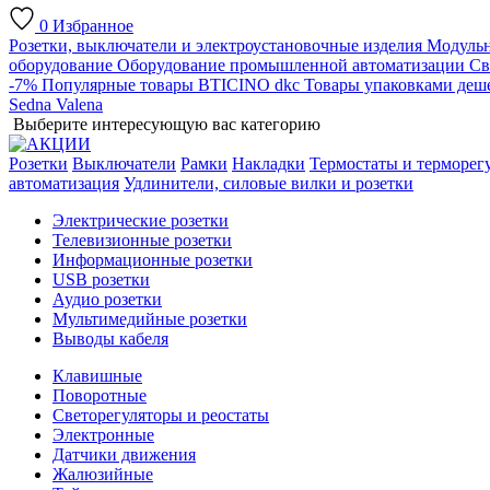
0
Избранное
Розетки, выключатели и электроустановочные изделия
Модульн
оборудование
Оборудование промышленной автоматизации
Св
-7%
Популярные товары
BTICINO
dkc
Товары упаковками деш
Sedna
Valena
Выберите интересующую вас категорию
Розетки
Выключатели
Рамки
Накладки
Термостаты и терморег
автоматизация
Удлинители, силовые вилки и розетки
Электрические розетки
Телевизионные розетки
Информационные розетки
USB розетки
Аудио розетки
Мультимедийные розетки
Выводы кабеля
Клавишные
Поворотные
Светорегуляторы и реостаты
Электронные
Датчики движения
Жалюзийные