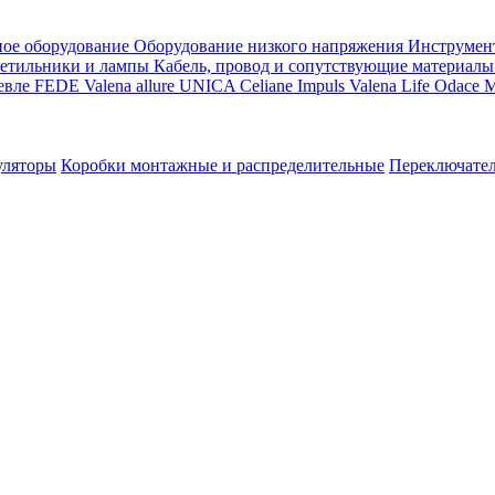
ое оборудование
Оборудование низкого напряжения
Инструмен
етильники и лампы
Кабель, провод и сопутствующие материалы
евле
FEDE
Valena allure
UNICA
Celiane
Impuls
Valena Life
Odace
M
уляторы
Коробки монтажные и распределительные
Переключате