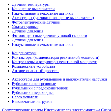
Датчики температуры
Кончцевые выключатели
Индуктивные и емкостные датчики
Аксессуары (датчики и концевые выключатели)
Фотоэлектрические датчики
Ультразвуковые
Датчики давления
Фотоимпульсные датчики угловой скорости
Датчики давления
Индуктивные и емкостные датчики
Конденсаторы
Контакторы (компенсаторы реактивной мощности)
Контроллеры и регуляторы реактивной мощности
Комплектные устройства
Антирезонансный дроссель
Аксессуары для рубильников и выключателей нагрузки
Рубильники реверсивные
Рубильники с предохранителями
Рубильники перекидные
Переключатели
Выключатели нагрузки
Сопутствующие товары
Инструмент для электромонтажа
Слес