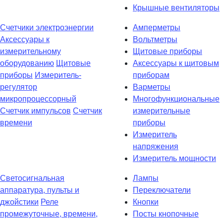
Крышные вентиляторы
Счетчики электроэнергии
Амперметры
Аксессуары к
Вольтметры
измерительному
Щитовые приборы
оборудованию
Щитовые
Аксессуары к щитовым
приборы
Измеритель-
приборам
регулятор
Варметры
микропроцессорный
Многофункциональные
Счетчик импульсов
Счетчик
измерительные
времени
приборы
Измеритель
напряжения
Измеритель мощности
Светосигнальная
Лампы
аппаратура, пульты и
Переключатели
джойстики
Реле
Кнопки
промежуточные, времени,
Посты кнопочные