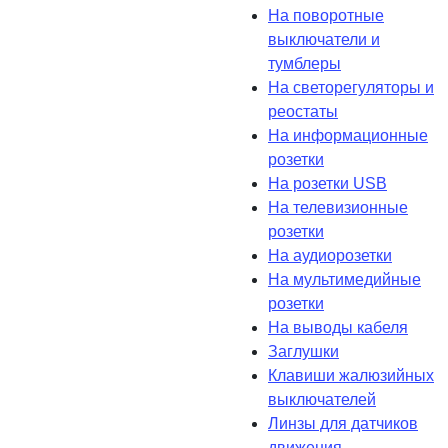
На поворотные
выключатели и
тумблеры
На светорегуляторы и
реостаты
На информационные
розетки
На розетки USB
На телевизионные
розетки
На аудиорозетки
На мультимедийные
розетки
На выводы кабеля
Заглушки
Клавиши жалюзийных
выключателей
Линзы для датчиков
движения