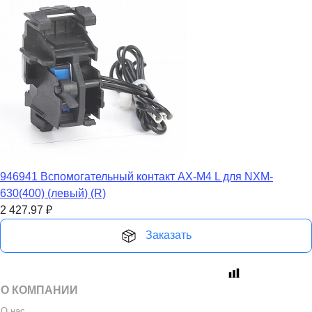
946941 Вспомогательный контакт AX-M4 L для NXM-
630(400) (левый) (R)
2 427.97
₽
Заказать
О КОМПАНИИ
О нас