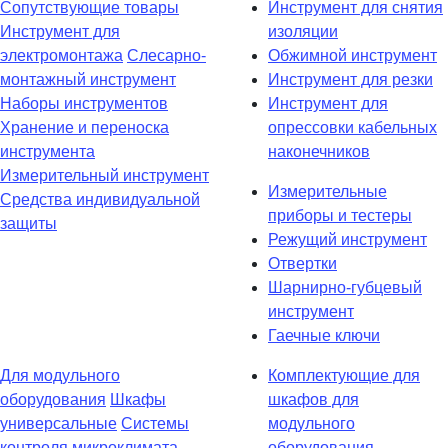
Сопутствующие товары
Инструмент для снятия
Инструмент для
изоляции
электромонтажа
Слесарно-
Обжимной инструмент
монтажный инструмент
Инструмент для резки
Наборы инструментов
Инструмент для
Хранение и переноска
опрессовки кабельных
инструмента
наконечников
Измерительный инструмент
Измерительные
Средства индивидуальной
приборы и тестеры
защиты
Режущий инструмент
Отвертки
Шарнирно-губцевый
инструмент
Гаечные ключи
Для модульного
Комплектующие для
оборудования
Шкафы
шкафов для
универсальные
Системы
модульного
контроля микроклимата
оборудования