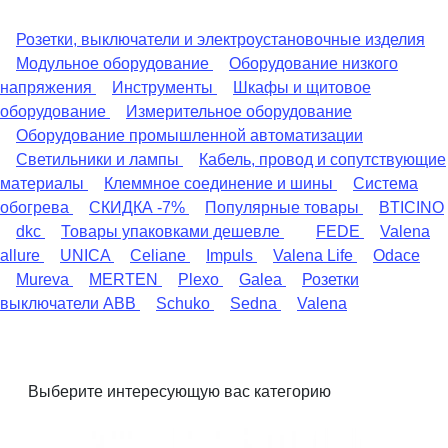
Розетки, выключатели и электроустановочные изделия
Модульное оборудование
Оборудование низкого
напряжения
Инструменты
Шкафы и щитовое
оборудование
Измерительное оборудование
Оборудование промышленной автоматизации
Светильники и лампы
Кабель, провод и сопутствующие
материалы
Клеммное соединение и шины
Система
обогрева
СКИДКА -7%
Популярные товары
BTICINO
dkc
Товары упаковками дешевле
FEDE
Valena
allure
UNICA
Celiane
Impuls
Valena Life
Odace
Mureva
MERTEN
Plexo
Galea
Розетки
выключатели ABB
Schuko
Sedna
Valena
Выберите интересующую вас категорию