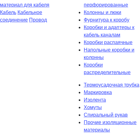
материал для кабеля
перфорированные
Кабель
Кабельное
Колонны и люки
соединение
Провод
Фурнитура к коробу
Коробки и адаптеры к
кабель каналам
Коробки распаячные
Напольные коробки и
колонны
Коробки
распределительные
Термоусадочная трубка
Маркировка
Изолента
Хомуты
Спиральный рукав
Прочие изоляционные
материалы