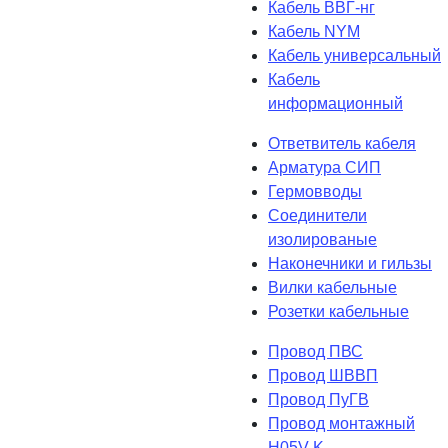
Кабель ВВГ-нг
Кабель NYM
Кабель универсальный
Кабель
информационный
Ответвитель кабеля
Арматура СИП
Гермовводы
Соединители
изолированые
Наконечники и гильзы
Вилки кабельные
Розетки кабельные
Провод ПВС
Провод ШВВП
Провод ПуГВ
Провод монтажный
H05V-K