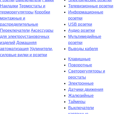
Накладки
Термостаты и
Телевизионные розетки
терморегуляторы
Коробки
Информационные
монтажные и
розетки
распределительные
USB розетки
Переключатели
Аксессуары
Аудио розетки
для электроустановочных
Мультимедийные
изделий
Домашняя
розетки
автоматизация
Удлинители,
Выводы кабеля
силовые вилки и розетки
Клавишные
Поворотные
Светорегуляторы и
реостаты
Электронные
Датчики движения
Жалюзийные
Таймеры
Выключатели
карточные