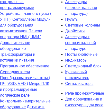
контрольные,
Аксессуары
программируемые
(светосигнальная
Устройства плавного пуска (
аппаратура)
УПП )
Контроллеры
Модули
Пульты
для оборудования
Световые колонны
автоматизации
Панели
Джойстики
оператора HMI ( ЧМИ )
Аксессуары к
Дополнительное
светосигнальной
оборудование
аппаратуре
Транcформаторы и
Посты кнопочные
источники питания
Индикаторы
Программное обеспечение
Светодиодный блок
Серводвигатели
Кулачковый
Преобразователи частоты (
выключатель
ПЧ, VSD, VFD )
Микро ПЛК
Сигнализаторы
и программируемые
Реле промежуточные
логические реле
Доп оборудование и
Контрольно-измерительные
аксессуары для реле
оборудование
Датчики и