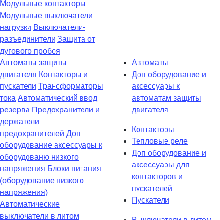
Модульные контакторы
Модульные выключатели
нагрузки
Выключатели-
разъединители
Защита от
дугового пробоя
Автоматы защиты
Автоматы
двигателя
Контакторы и
Доп оборудование и
пускатели
Трансформаторы
аксессуары к
тока
Автоматический ввод
автоматам защиты
резерва
Предохранители и
двигателя
держатели
Контакторы
предохранителей
Доп
Тепловые реле
оборудование аксессуары к
Доп оборудование и
оборудованю низкого
аксессуары для
напряжения
Блоки питания
контакторов и
(оборудование низкого
пускателей
напряжения)
Пускатели
Автоматические
выключатели в литом
Выключатели в литом