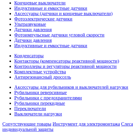
Кончцевые выключатели
Индуктивные и емкостные датчики
Аксессуары (датчики и концевые выключатели)
Фотоэлектрические датчики
Ультразвуковые
Датчики давления
Фотоимпульсные датчики угловой скорости
Датчики давления
Индуктивные и емкостные датчики
Конденсаторы
Контакторы (компенсаторы реактивной мощности)
Контроллеры и регуляторы реактивной мощности
Комплектные устройства
Антирезонансный дроссель
Аксессуары для рубильников и выключателей нагрузки
Рубильники реверсивные
Рубильники с предохранителями
Рубильники перекидные
Переключатели
Выключатели нагрузки
Сопутствующие товары
Инструмент для электромонтажа
Слес
индивидуальной защиты