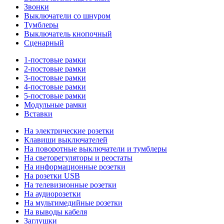
Звонки
Выключатели со шнуром
Тумблеры
Выключатель кнопочный
Сценарный
1-постовые рамки
2-постовые рамки
3-постовые рамки
4-постовые рамки
5-постовые рамки
Модульные рамки
Вставки
На электрические розетки
Клавиши выключателей
На поворотные выключатели и тумблеры
На светорегуляторы и реостаты
На информационные розетки
На розетки USB
На телевизионные розетки
На аудиорозетки
На мультимедийные розетки
На выводы кабеля
Заглушки