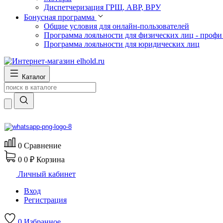
Диспетчеризация ГРЩ, АВР, ВРУ
Бонусная программа
Общие условия для онлайн-пользователей
Программа лояльности для физических лиц - профи
Программа лояльности для юридических лиц
Каталог
0
Сравнение
0
0 ₽
Корзина
Личный кабинет
Вход
Регистрация
0
Избранное