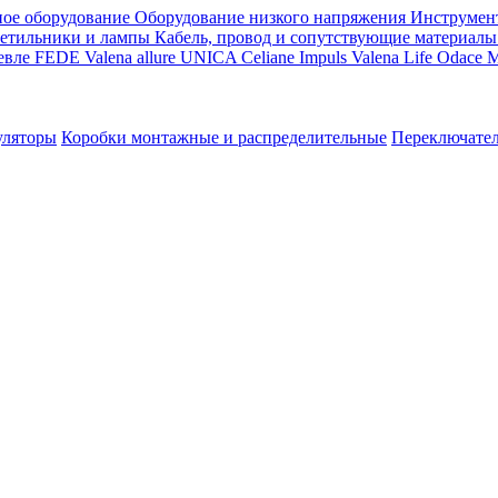
ое оборудование
Оборудование низкого напряжения
Инструмен
етильники и лампы
Кабель, провод и сопутствующие материалы
евле
FEDE
Valena allure
UNICA
Celiane
Impuls
Valena Life
Odace
M
уляторы
Коробки монтажные и распределительные
Переключате