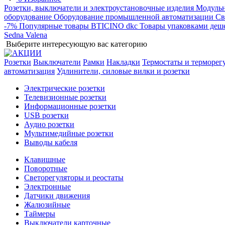
Розетки, выключатели и электроустановочные изделия
Модульн
оборудование
Оборудование промышленной автоматизации
Св
-7%
Популярные товары
BTICINO
dkc
Товары упаковками деш
Sedna
Valena
Выберите интересующую вас категорию
Розетки
Выключатели
Рамки
Накладки
Термостаты и терморег
автоматизация
Удлинители, силовые вилки и розетки
Электрические розетки
Телевизионные розетки
Информационные розетки
USB розетки
Аудио розетки
Мультимедийные розетки
Выводы кабеля
Клавишные
Поворотные
Светорегуляторы и реостаты
Электронные
Датчики движения
Жалюзийные
Таймеры
Выключатели карточные