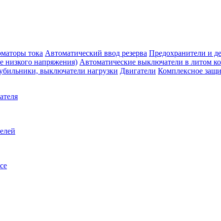
маторы тока
Автоматический ввод резерва
Предохранители и д
е низкого напряжения)
Автоматические выключатели в литом к
убильники, выключатели нагрузки
Двигатели
Комплексное защи
ателя
телей
се