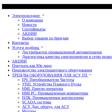
Электрохолдинг
О компании
Новости
Сертификаты
АКЦИИ
Выбор товаров по брендам
Контакты
Услуги подбора
Дистрибьютор промышленной автоматизации
Диагностика качества электроэнергии в сетях низко
АКЦИИ
Покупать как Юр лицо
Производство электрощитового оборудования
ТРЕНДЫ ОБОРУДОВАНИЯ ДЛЯ АСУ ТП
ПЧ. Преобразователи Частоты
УПП. Устройства Плавного Пуска
HMI. Панели оператора
HMI РС. Промышленные компьютеры
ПЛК. Промышленные контроллеры
SCADA системы
АСУ. Доп. оборуд. для АСУ
Моторы