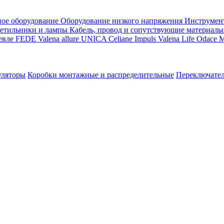
ое оборудование
Оборудование низкого напряжения
Инструмен
етильники и лампы
Кабель, провод и сопутствующие материалы
евле
FEDE
Valena allure
UNICA
Celiane
Impuls
Valena Life
Odace
M
уляторы
Коробки монтажные и распределительные
Переключате