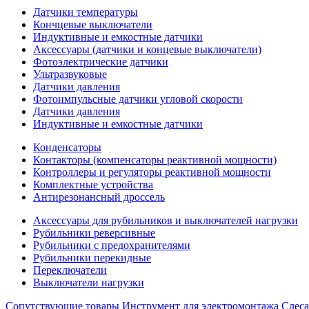
Датчики температуры
Кончцевые выключатели
Индуктивные и емкостные датчики
Аксессуары (датчики и концевые выключатели)
Фотоэлектрические датчики
Ультразвуковые
Датчики давления
Фотоимпульсные датчики угловой скорости
Датчики давления
Индуктивные и емкостные датчики
Конденсаторы
Контакторы (компенсаторы реактивной мощности)
Контроллеры и регуляторы реактивной мощности
Комплектные устройства
Антирезонансный дроссель
Аксессуары для рубильников и выключателей нагрузки
Рубильники реверсивные
Рубильники с предохранителями
Рубильники перекидные
Переключатели
Выключатели нагрузки
Сопутствующие товары
Инструмент для электромонтажа
Слес