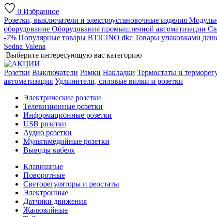
0
Избранное
Розетки, выключатели и электроустановочные изделия
Модульн
оборудование
Оборудование промышленной автоматизации
Св
-7%
Популярные товары
BTICINO
dkc
Товары упаковками деш
Sedna
Valena
Выберите интересующую вас категорию
Розетки
Выключатели
Рамки
Накладки
Термостаты и терморег
автоматизация
Удлинители, силовые вилки и розетки
Электрические розетки
Телевизионные розетки
Информационные розетки
USB розетки
Аудио розетки
Мультимедийные розетки
Выводы кабеля
Клавишные
Поворотные
Светорегуляторы и реостаты
Электронные
Датчики движения
Жалюзийные