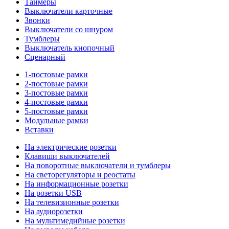
Таймеры
Выключатели карточные
Звонки
Выключатели со шнуром
Тумблеры
Выключатель кнопочный
Сценарный
1-постовые рамки
2-постовые рамки
3-постовые рамки
4-постовые рамки
5-постовые рамки
Модульные рамки
Вставки
На электрические розетки
Клавиши выключателей
На поворотные выключатели и тумблеры
На светорегуляторы и реостаты
На информационные розетки
На розетки USB
На телевизионные розетки
На аудиорозетки
На мультимедийные розетки