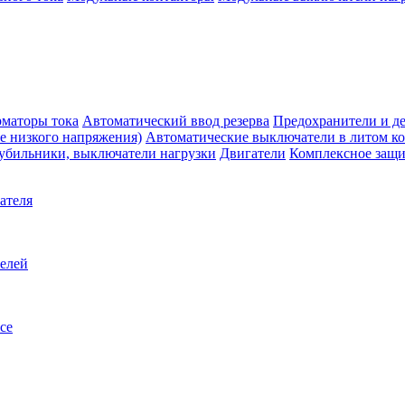
маторы тока
Автоматический ввод резерва
Предохранители и д
е низкого напряжения)
Автоматические выключатели в литом к
убильники, выключатели нагрузки
Двигатели
Комплексное защи
ателя
телей
се