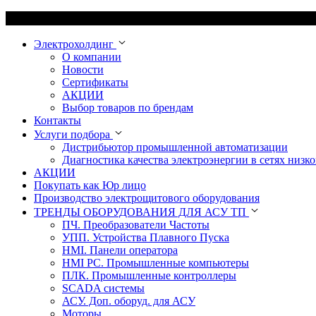
Электрохолдинг
О компании
Новости
Сертификаты
АКЦИИ
Выбор товаров по брендам
Контакты
Услуги подбора
Дистрибьютор промышленной автоматизации
Диагностика качества электроэнергии в сетях низко
АКЦИИ
Покупать как Юр лицо
Производство электрощитового оборудования
ТРЕНДЫ ОБОРУДОВАНИЯ ДЛЯ АСУ ТП
ПЧ. Преобразователи Частоты
УПП. Устройства Плавного Пуска
HMI. Панели оператора
HMI РС. Промышленные компьютеры
ПЛК. Промышленные контроллеры
SCADA системы
АСУ. Доп. оборуд. для АСУ
Моторы