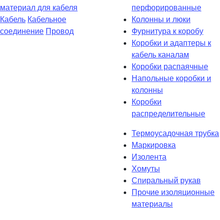
материал для кабеля
перфорированные
Кабель
Кабельное
Колонны и люки
соединение
Провод
Фурнитура к коробу
Коробки и адаптеры к
кабель каналам
Коробки распаячные
Напольные коробки и
колонны
Коробки
распределительные
Термоусадочная трубка
Маркировка
Изолента
Хомуты
Спиральный рукав
Прочие изоляционные
материалы