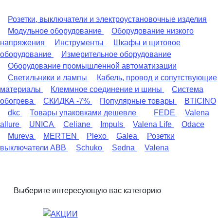
Розетки, выключатели и электроустановочные изделия
Модульное оборудование
Оборудование низкого
напряжения
Инструменты
Шкафы и щитовое
оборудование
Измерительное оборудование
Оборудование промышленной автоматизации
Светильники и лампы
Кабель, провод и сопутствующие
материалы
Клеммное соединение и шины
Система
обогрева
СКИДКА -7%
Популярные товары
BTICINO
dkc
Товары упаковками дешевле
FEDE
Valena
allure
UNICA
Celiane
Impuls
Valena Life
Odace
Mureva
MERTEN
Plexo
Galea
Розетки
выключатели ABB
Schuko
Sedna
Valena
Выберите интересующую вас категорию