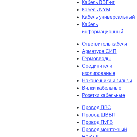
Кабель ВВГ-нг
Кабель NYM
Кабель универсальный
Кабель
информационный
Ответвитель кабеля
Арматура СИП
Гермовводы
Соединители
изолированые
Наконечники и гильзы
Вилки кабельные
Розетки кабельные
Провод ПВС
Провод ШВВП
Провод ПуГВ
Провод монтажный
H05V-K