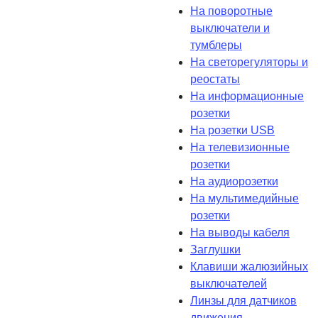
На поворотные
выключатели и
тумблеры
На светорегуляторы и
реостаты
На информационные
розетки
На розетки USB
На телевизионные
розетки
На аудиорозетки
На мультимедийные
розетки
На выводы кабеля
Заглушки
Клавиши жалюзийных
выключателей
Линзы для датчиков
движения