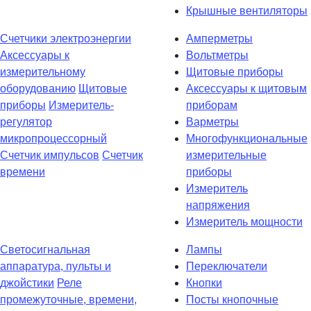
Крышные вентиляторы
Счетчики электроэнергии
Амперметры
Аксессуары к
Вольтметры
измерительному
Щитовые приборы
оборудованию
Щитовые
Аксессуары к щитовым
приборы
Измеритель-
приборам
регулятор
Варметры
микропроцессорный
Многофункциональные
Счетчик импульсов
Счетчик
измерительные
времени
приборы
Измеритель
напряжения
Измеритель мощности
Светосигнальная
Лампы
аппаратура, пульты и
Переключатели
джойстики
Реле
Кнопки
промежуточные, времени,
Посты кнопочные