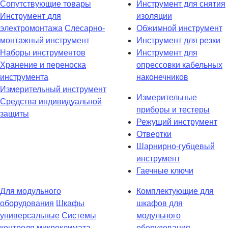
Сопутствующие товары
Инструмент для снятия
Инструмент для
изоляции
электромонтажа
Слесарно-
Обжимной инструмент
монтажный инструмент
Инструмент для резки
Наборы инструментов
Инструмент для
Хранение и переноска
опрессовки кабельных
инструмента
наконечников
Измерительный инструмент
Измерительные
Средства индивидуальной
приборы и тестеры
защиты
Режущий инструмент
Отвертки
Шарнирно-губцевый
инструмент
Гаечные ключи
Для модульного
Комплектующие для
оборудования
Шкафы
шкафов для
универсальные
Системы
модульного
контроля микроклимата
оборудования