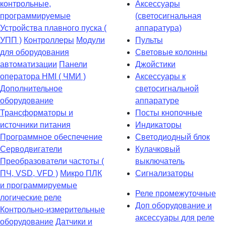
контрольные,
Аксессуары
программируемые
(светосигнальная
Устройства плавного пуска (
аппаратура)
УПП )
Контроллеры
Модули
Пульты
для оборудования
Световые колонны
автоматизации
Панели
Джойстики
оператора HMI ( ЧМИ )
Аксессуары к
Дополнительное
светосигнальной
оборудование
аппаратуре
Транcформаторы и
Посты кнопочные
источники питания
Индикаторы
Программное обеспечение
Светодиодный блок
Серводвигатели
Кулачковый
Преобразователи частоты (
выключатель
ПЧ, VSD, VFD )
Микро ПЛК
Сигнализаторы
и программируемые
Реле промежуточные
логические реле
Доп оборудование и
Контрольно-измерительные
аксессуары для реле
оборудование
Датчики и