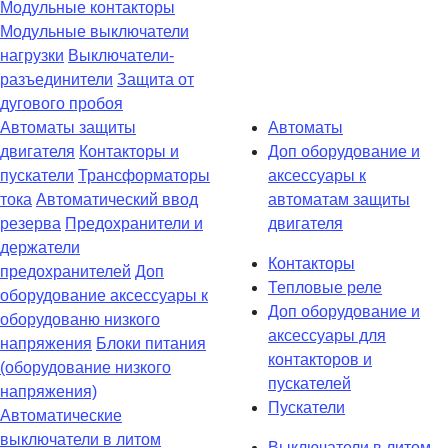
Модульные контакторы
Модульные выключатели
нагрузки
Выключатели-
разъединители
Защита от
дугового пробоя
Автоматы защиты
Автоматы
двигателя
Контакторы и
Доп оборудование и
пускатели
Трансформаторы
аксессуары к
тока
Автоматический ввод
автоматам защиты
резерва
Предохранители и
двигателя
держатели
Контакторы
предохранителей
Доп
Тепловые реле
оборудование аксессуары к
Доп оборудование и
оборудованю низкого
аксессуары для
напряжения
Блоки питания
контакторов и
(оборудование низкого
пускателей
напряжения)
Пускатели
Автоматические
выключатели в литом
Выключатели в литом