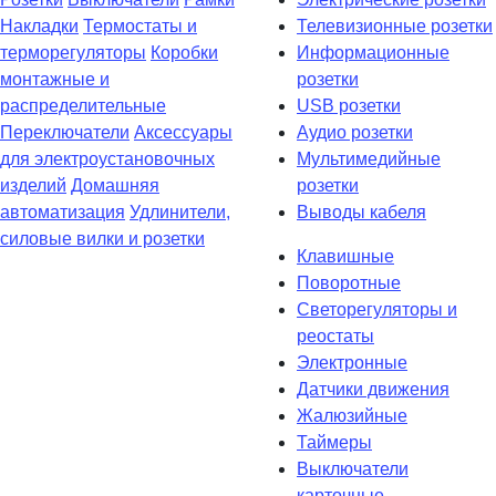
Накладки
Термостаты и
Телевизионные розетки
терморегуляторы
Коробки
Информационные
монтажные и
розетки
распределительные
USB розетки
Переключатели
Аксессуары
Аудио розетки
для электроустановочных
Мультимедийные
изделий
Домашняя
розетки
автоматизация
Удлинители,
Выводы кабеля
силовые вилки и розетки
Клавишные
Поворотные
Светорегуляторы и
реостаты
Электронные
Датчики движения
Жалюзийные
Таймеры
Выключатели
карточные