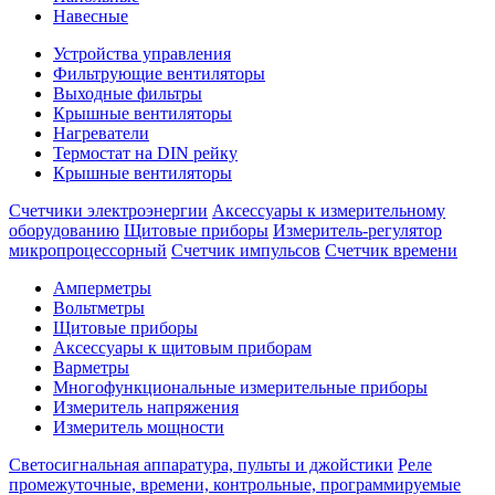
Навесные
Устройства управления
Фильтрующие вентиляторы
Выходные фильтры
Крышные вентиляторы
Нагреватели
Термостат на DIN рейку
Крышные вентиляторы
Счетчики электроэнергии
Аксессуары к измерительному
оборудованию
Щитовые приборы
Измеритель-регулятор
микропроцессорный
Счетчик импульсов
Счетчик времени
Амперметры
Вольтметры
Щитовые приборы
Аксессуары к щитовым приборам
Варметры
Многофункциональные измерительные приборы
Измеритель напряжения
Измеритель мощности
Светосигнальная аппаратура, пульты и джойстики
Реле
промежуточные, времени, контрольные, программируемые