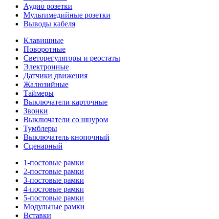
Аудио розетки
Мультимедийные розетки
Выводы кабеля
Клавишные
Поворотные
Светорегуляторы и реостаты
Электронные
Датчики движения
Жалюзийные
Таймеры
Выключатели карточные
Звонки
Выключатели со шнуром
Тумблеры
Выключатель кнопочный
Сценарный
1-постовые рамки
2-постовые рамки
3-постовые рамки
4-постовые рамки
5-постовые рамки
Модульные рамки
Вставки