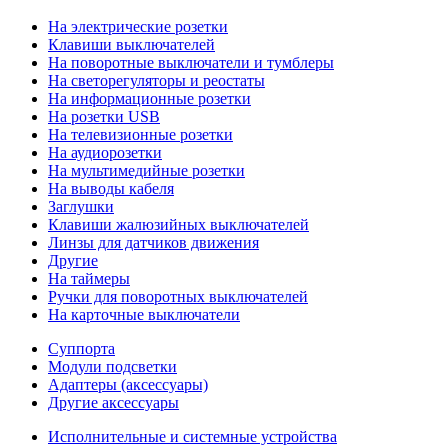
На электрические розетки
Клавиши выключателей
На поворотные выключатели и тумблеры
На светорегуляторы и реостаты
На информационные розетки
На розетки USB
На телевизионные розетки
На аудиорозетки
На мультимедийные розетки
На выводы кабеля
Заглушки
Клавиши жалюзийных выключателей
Линзы для датчиков движения
Другие
На таймеры
Ручки для поворотных выключателей
На карточные выключатели
Суппорта
Модули подсветки
Адаптеры (аксессуары)
Другие аксессуары
Исполнительные и системные устройства