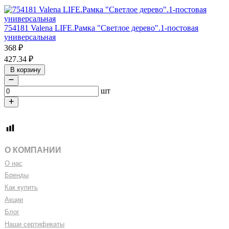
754181 Valena LIFE.Рамка "Светлое дерево".1-постовая
универсальная
368
₽
427.34
₽
В корзину
шт
О КОМПАНИИ
О нас
Бренды
Как купить
Акции
Блог
Наши сертификаты