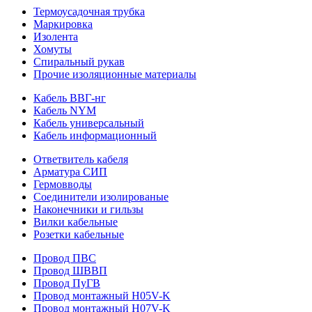
Термоусадочная трубка
Маркировка
Изолента
Хомуты
Спиральный рукав
Прочие изоляционные материалы
Кабель ВВГ-нг
Кабель NYM
Кабель универсальный
Кабель информационный
Ответвитель кабеля
Арматура СИП
Гермовводы
Соединители изолированые
Наконечники и гильзы
Вилки кабельные
Розетки кабельные
Провод ПВС
Провод ШВВП
Провод ПуГВ
Провод монтажный H05V-K
Провод монтажный H07V-K