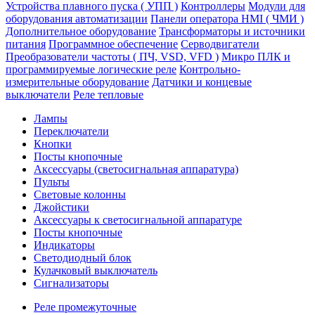
Устройства плавного пуска ( УПП )
Контроллеры
Модули для
оборудования автоматизации
Панели оператора HMI ( ЧМИ )
Дополнительное оборудование
Транcформаторы и источники
питания
Программное обеспечение
Серводвигатели
Преобразователи частоты ( ПЧ, VSD, VFD )
Микро ПЛК и
программируемые логические реле
Контрольно-
измерительные оборудование
Датчики и концевые
выключатели
Реле тепловые
Лампы
Переключатели
Кнопки
Посты кнопочные
Аксессуары (светосигнальная аппаратура)
Пульты
Световые колонны
Джойстики
Аксессуары к светосигнальной аппаратуре
Посты кнопочные
Индикаторы
Светодиодный блок
Кулачковый выключатель
Сигнализаторы
Реле промежуточные