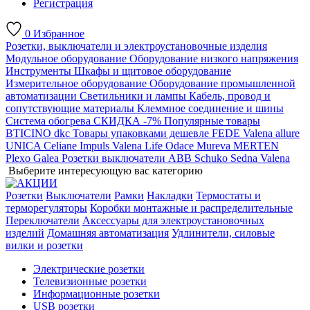
Регистрация
0
Избранное
Розетки, выключатели и электроустановочные изделия
Модульное оборудование
Оборудование низкого напряжения
Инструменты
Шкафы и щитовое оборудование
Измерительное оборудование
Оборудование промышленной
автоматизации
Светильники и лампы
Кабель, провод и
сопутствующие материалы
Клеммное соединение и шины
Система обогрева
СКИДКА -7%
Популярные товары
BTICINO
dkc
Товары упаковками дешевле
FEDE
Valena allure
UNICA
Celiane
Impuls
Valena Life
Odace
Mureva
MERTEN
Plexo
Galea
Розетки выключатели ABB
Schuko
Sedna
Valena
Выберите интересующую вас категорию
Розетки
Выключатели
Рамки
Накладки
Термостаты и
терморегуляторы
Коробки монтажные и распределительные
Переключатели
Аксессуары для электроустановочных
изделий
Домашняя автоматизация
Удлинители, силовые
вилки и розетки
Электрические розетки
Телевизионные розетки
Информационные розетки
USB розетки