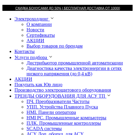
СКИДКА БОНУСАМИ ДО 50% |
БЕСПЛАТНАЯ ДОСТАВКА ОТ
10000
Электрохолдинг
О компании
Новости
Сертификаты
АКЦИИ
Выбор товаров по брендам
Контакты
Услуги подбора
Дистрибьютор промышленной автоматизации
Диагностика качества электроэнергии в сетях
низкого напряжения (до 0,4 кВ)
АКЦИИ
Покупать как Юр лицо
Производство электрощитового оборудования
ТРЕНДЫ ОБОРУДОВАНИЯ ДЛЯ АСУ ТП
ПЧ. Преобразователи Частоты
УПП. Устройства Плавного Пуска
HMI. Панели оператора
HMI РС. Промышленные компьютеры
ПЛК. Промышленные контроллеры
SCADA системы
АСУ. Доп. оборуд. для АСУ