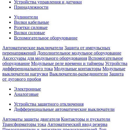
Устройства управления и датчики
Принадлежности
Удлинители
Вилки кабельные
Розетки силовые
Вилки силовые
Вспомогательное оборудование
Автоматические выключатели
Защита от импульсных
перенапряжений
Дополнительное модульное оборудование
Аксессуары для модульного оборудования
Вспомогательное
оборудование
Модульные реле времени и таймеры
Устройства
дифференциального тока
Модульные контакторы
Модульные
выключатели нагрузки
Выключатели-разъединители
Защита
от дугового пробоя
Электронные
Аналоговые
Устройства защитного отключения
Дифференциальные автоматические выключатели
Автоматы защиты двигателя
Контакторы и пускатели
Трансформаторы тока
Автоматический ввод резерва
Предохранители и держатели предохранителей
Доп